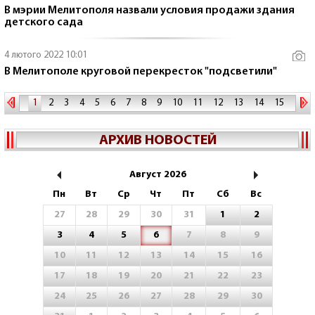
В мэрии Мелитополя назвали условия продажи здания
детского сада
4 лютого 2022 10:01
В Мелитополе круговой перекресток "подсветили"
1
2
3
4
5
6
7
8
9
10
11
12
13
14
15
16
17
18
19
20
21
АРХИВ НОВОСТЕЙ
Август 2026
Пн
Вт
Ср
Чт
Пт
Сб
Вс
27
28
29
30
31
1
2
3
4
5
6
7
8
9
10
11
12
13
14
15
16
17
18
19
20
21
22
23
24
25
26
27
28
29
30