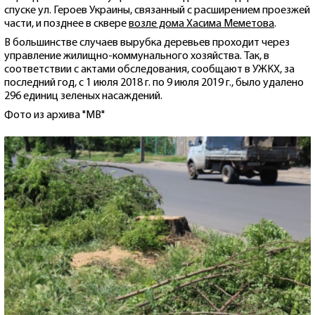
спуске ул. Героев Украины, связанный с расширением проезжей
части, и позднее в сквере
возле дома Хасима Меметова
.
В большинстве случаев вырубка деревьев проходит через
управление жилищно-коммунального хозяйства. Так, в
соответствии с актами обследования, сообщают в УЖКХ, за
последний год, с 1 июля 2018 г. по 9 июля 2019 г., было удалено
296 единиц зеленых насаждений.
Фото из архива "МВ"