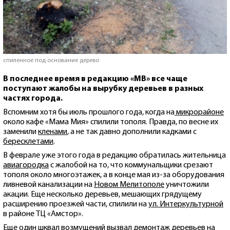
спиленное под основание дерево
В последнее время в редакцию «МВ» все чаще
поступают жалобы на вырубку деревьев в разных
частях города.
Вспомним хотя бы июль прошлого года, когда на
микрорайоне
около кафе «Мама Мия» спилили тополя. Правда, по весне их
заменили
кленами
, а не так давно дополнили кадками с
бересклетами
.
В феврале уже этого года в редакцию обратилась жительница
авиагородка
с жалобой на то, что коммунальщики срезают
тополя около многоэтажек, а в конце мая из-за оборудования
ливневой канализации на
Новом Мелитополе
уничтожили
акации. Еще несколько деревьев, мешающих грядущему
расширению проезжей части, спилили на
ул. Интеркультурной
в районе ТЦ «Амстор».
Еще один шквал возмущений вызвал демонтаж деревьев на