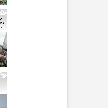
о
ому