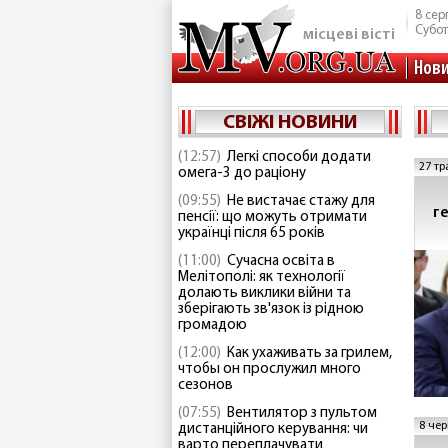
8 сер
Субо
місцеві вісті
Нов
СВІЖІ НОВИНИ
(12:57)
Легкі способи додати
27 тр
омега-3 до раціону
(09:55)
Не вистачає стажу для
г
пенсії: що можуть отримати
українці після 65 років
(11:00)
Сучасна освіта в
Мелітополі: як технології
долають виклики війни та
зберігають зв'язок із рідною
громадою
(12:00)
Как ухаживать за грилем,
чтобы он прослужил много
сезонов
(07:55)
Вентилятор з пультом
8 чер
дистанційного керування: чи
варто переплачувати