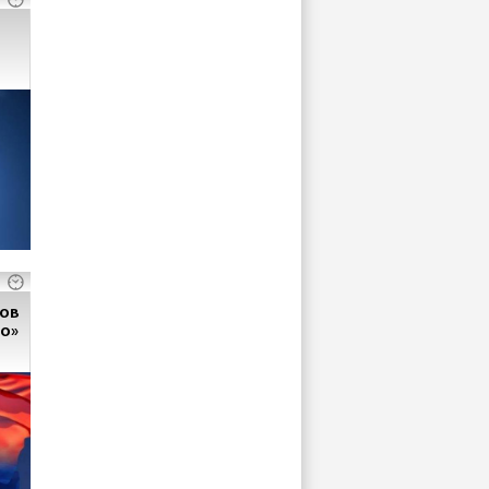
зов
о»