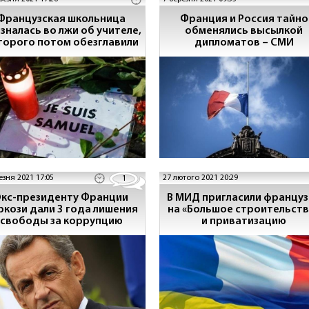
Французская школьница
Франция и Россия тайно
зналась во лжи об учителе,
обменялись высылкой
торого потом обезглавили
дипломатов – СМИ
езня 2021 17:05
27 лютого 2021 20:29
1
Экс-президенту Франции
В МИД пригласили францу
ркози дали 3 года лишения
на «Большое строительств
свободы за коррупцию
и приватизацию