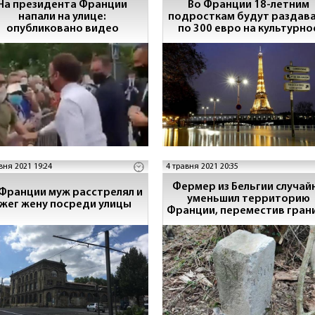
На президента Франции
Во Франции 18-летним
напали на улице:
подросткам будут раздав
опубликовано видео
по 300 евро на культурно
развитие
вня 2021 19:24
4 травня 2021 20:35
Фермер из Бельгии случай
Франции муж расстрелял и
уменьшил территорию
жег жену посреди улицы
Франции, переместив гран