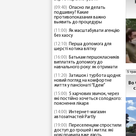
(09:40)
Опасно ли делать
подшивку? Какие
противопоказания важно
выявить до процедуры
(11:00)
Як масштабувати агенцію
без хаосу
(12:10)
Перша допомога для
шерсті котика влітку
(16:00)
Батькам першокласників
виплатять допомогу до
навчального року: як отримати
5 тра
(11:20)
Затишок і турбота щодня:
новий погляд на комфортне
Во 
життя у пансіонаті “Едем”
с
(15:00)
5 харчових звичок, через
які постійно хочеться солодкого:
пояснення лікаря
(14:00)
Интернет-магазин
автозапчастей Partly
(19:00)
Переселенцям спростили
доступ до грошей і житла: які
нові правила вже діють