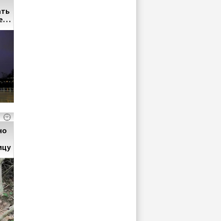
ать
е
но
ицу