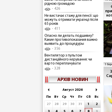
рідною громадою
426
при
ко
Не вистачає стажу для пенсії: що
можуть отримати українці після
65 років
411
Опасно ли делать подшивку?
Какие противопоказания важно
выявить до процедуры
356
Вентилятор з пультом
дистанційного керування: чи
варто переплачувати
1 бер
328
Са
АРХІВ НОВИН
Август 2026
Пн
Вт
Ср
Чт
Пт
Сб
Вс
27
28
29
30
31
1
2
3
4
5
6
7
8
9