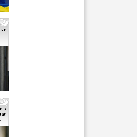
ь в
л к
зал