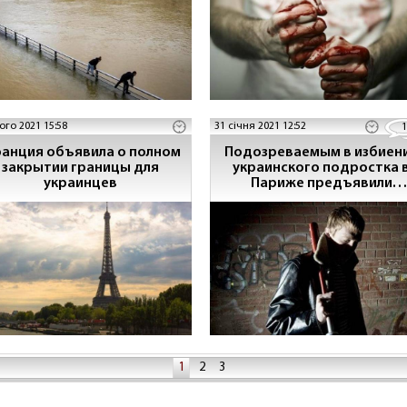
ого 2021 15:58
31 січня 2021 12:52
1
анция объявила о полном
Подозреваемым в избиен
закрытии границы для
украинского подростка 
украинцев
Париже предъявили
обвинения — СМИ
1
2
3