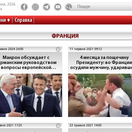
пня, 2026
та
ини
Справка
ФРАНЦИЯ
авня 2024 20:05
11 червня 2021 09:12
Макрон обсуждает с
4 месяца за пощечину
ерманским руководством
Президенту: во Франции
вопросы европейской
осудили мужчину, ударивш
безопасности
Макрона
вня 2021 17:25
22 травня 2021 14:05