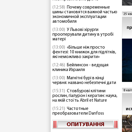
(12:58)
Почему современные
шины становятся важной частью
25 кв
экономичной эксплуатации
автомобиля
пр
(13:00)
У Львові хірурги
прооперували дитину в утробі
матері
(13:00)
«Більше ніж просто
фентезі: 10 книжок для підлітків,
які неможливо закрити»
(12:46)
Бейлинсон - ведущая
клиника Израиля
(13:00)
Магнітні бурі в кінці
червня: названо небезпечні дати
8 кві
(15:31)
Стовбурові клітини
рослин, гіалурон і кератин: наука,
на якій стоїть Abril et Nature
ис
(15:21)
Частотные
преобразователи Danfoss
ОПИТУВАННЯ