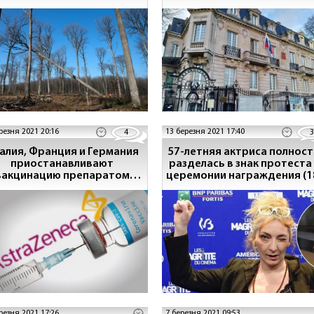
резня 2021 20:16
13 березня 2021 17:40
4
3
алия, Франция и Германия
57-летняя актриса полнос
приостанавливают
разделась в знак протеста
вакцинацию препаратом
церемонии награждения (1
AstraZeneca
резня 2021 17:26
7 березня 2021 09:53