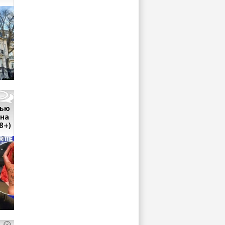
тью
 на
8+)