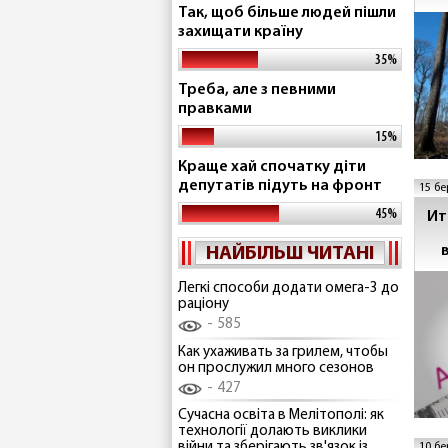
Так, щоб більше людей пішли
захищати країну
35%
Треба, але з певними
правками
15%
Краще хай спочатку діти
депутатів підуть на фронт
15 бе
45%
Ит
НАЙБІЛЬШ ЧИТАНІ
Легкі способи додати омега-3 до
раціону
585
Как ухаживать за грилем, чтобы
он прослужил много сезонов
427
Сучасна освіта в Мелітополі: як
технології долають виклики
війни та зберігають зв'язок із
10 бе