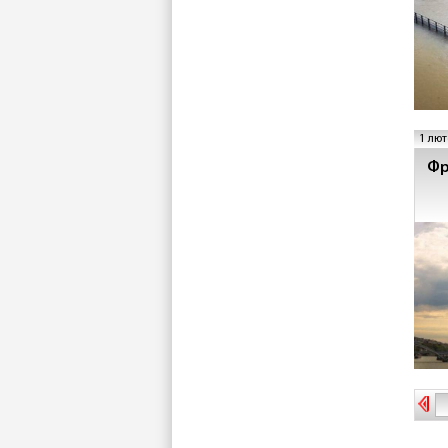
1 лют
Фр