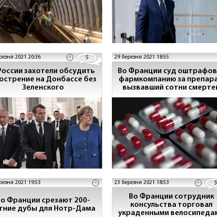
резня 2021 20:36
29 березня 2021 18:55
5
России захотели обсудить
Во Франции суд оштрафов
острение на Донбассе без
фармкомпанию за препара
Зеленского
вызвавший сотни смерте
резня 2021 19:53
23 березня 2021 18:53
3
Во Франции сотрудник
о Франции срезают 200-
консульства торговал
тние дубы для Нотр-Дама
украденными велосипеда