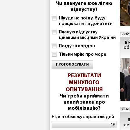
Чи плануєте вже літню
відпустку?
Нікуди не поїду, буду
працювати та донатити
Планую відпустку
29 бе
цікавими місцями України
В 
Поїду за кордон
об
Тільки мрію про море
ПРОГОЛОСУВАТИ
РЕЗУЛЬТАТИ
МИНУЛОГО
ОПИТУВАННЯ
Чи треба приймати
новий закон про
мобілізацію?
28 бе
Ні, він обмежує права людей
В
ле
0%