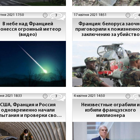
ітня 2021 17:50
17 квітня 2021 18:51
3
4
В небе над Францией
Франция: белоруса заочн
онесся огромный метеор
приговорили к пожизненн
(видео)
заключению за убийство
девяти миротворцев
тня 2021 18:33
4 квітня 2021 14:50
3
1
США, Франция и Россия
Неизвестные ограбили и
одновременно начали
избили французского
пытания и проверки своих
миллионера
ядерных сил