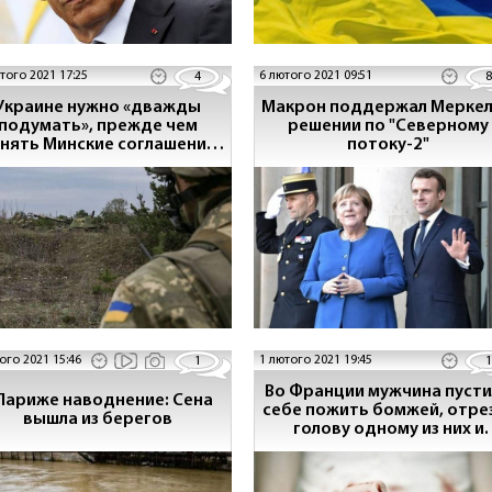
того 2021 17:25
6 лютого 2021 09:51
4
8
Украине нужно «дважды
Макрон поддержал Меркел
подумать», прежде чем
решении по "Северному
нять Минские соглашения
потоку-2"
— посол Франции
ого 2021 15:46
1 лютого 2021 19:45
1
1
Во Франции мужчина пусти
Париже наводнение: Сена
себе пожить бомжей, отре
вышла из берегов
голову одному из них и
выбросил ее через окно