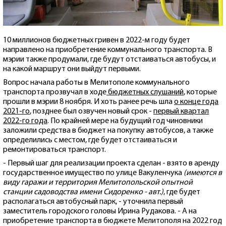
10 миллионов бюджетных гривен в 2022-м году будет
направлено на приобретение коммунального транспорта. В
мэрии также продумали, где будут отстаиваться автобусы, и
на какой маршрут они выйдут первыми.
Вопрос начала работы в Мелитополе коммунального
транспорта прозвучал в ходе
бюджетных слушаний
, которые
прошли в мэрии 8 ноября. И хоть ранее речь шла
о конце года
2021-го
, позднее был озвучен новый срок -
первый квартал
2022-го года
. По крайней мере на будущий год чиновники
заложили средства в бюджет на покупку автобусов, а также
определились с местом, где будет отстаиваться и
ремонтироваться транспорт.
- Первый шаг для реализации проекта сделан - взято в аренду
государственное имущество по улице Вакуленчука
(имеются в
виду гаражи и территория Мелитопольской опытной
станции садоводства имени Сидоренко - авт.)
, где будет
располагаться автобусный парк, - уточнила первый
заместитель городского головы Ирина Рудакова. - А на
приобретение транспорта в бюджете Мелитополя на 2022 год