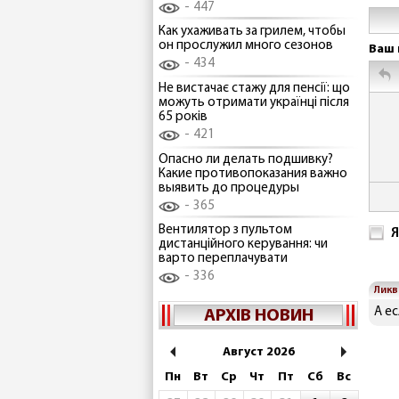
447
Как ухаживать за грилем, чтобы
он прослужил много сезонов
Ваш 
434
Не вистачає стажу для пенсії: що
можуть отримати українці після
65 років
421
Опасно ли делать подшивку?
Какие противопоказания важно
выявить до процедуры
365
Вентилятор з пультом
Я
дистанційного керування: чи
варто переплачувати
336
Ликв
А е
АРХІВ НОВИН
Август 2026
Пн
Вт
Ср
Чт
Пт
Сб
Вс