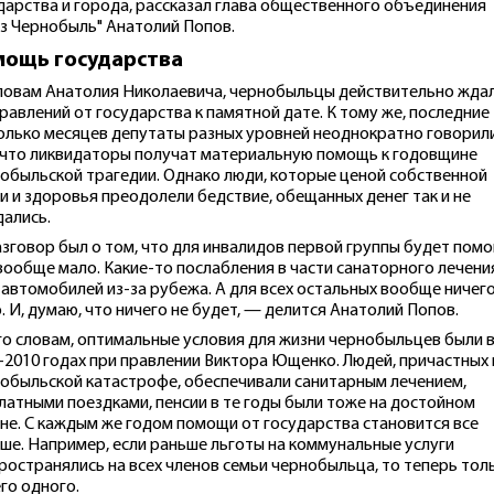
дарства и города, рассказал глава общественного объединения
з Чернобыль" Анатолий Попов.
ощь государства
ловам Анатолия Николаевича, чернобыльцы действительно жда
равлений от государства к памятной дате. К тому же, последние
олько месяцев депутаты разных уровней неоднократно говорил
 что ликвидаторы получат материальную помощь к годовщине
обыльской трагедии. Однако люди, которые ценой собственной
и и здоровья преодолели бедствие, обещанных денег так и не
ались.
зговор был о том, что для инвалидов первой группы будет помо
 вообще мало. Какие-то послабления в части санаторного лечени
 автомобилей из-за рубежа. А для всех остальных вообще ничего
. И, думаю, что ничего не будет, — делится Анатолий Попов.
го словам, оптимальные условия для жизни чернобыльцев были 
-2010 годах при правлении Виктора Ющенко. Людей, причастных 
обыльской катастрофе, обеспечивали санитарным лечением,
латными поездками, пенсии в те годы были тоже на достойном
не. С каждым же годом помощи от государства становится все
ше. Например, если раньше льготы на коммунальные услуги
ространялись на всех членов семьи чернобыльца, то теперь тол
его одного.