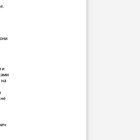
е.
 они
 и
сами
 на
ы
 не
вич