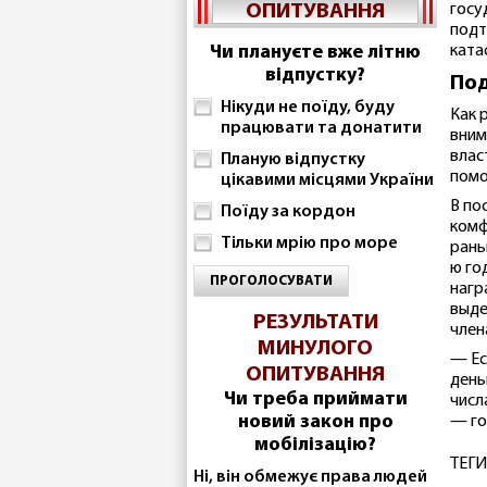
ОПИТУВАННЯ
госу
подт
Чи плануєте вже літню
ката
відпустку?
Под
Нікуди не поїду, буду
Как 
працювати та донатити
вним
влас
Планую відпустку
помо
цікавими місцями України
В по
Поїду за кордон
комф
Тільки мрію про море
рань
ю го
ПРОГОЛОСУВАТИ
нагр
выде
РЕЗУЛЬТАТИ
член
МИНУЛОГО
— Ес
ОПИТУВАННЯ
день
Чи треба приймати
числ
новий закон про
— го
мобілізацію?
ТЕГИ
Ні, він обмежує права людей