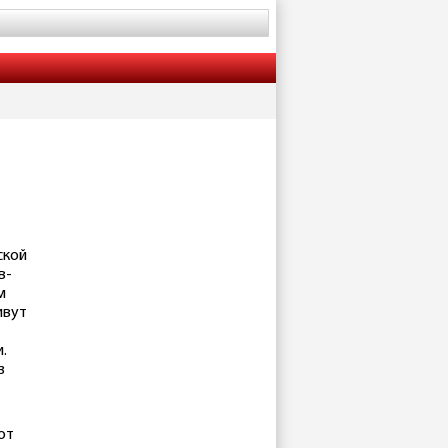
ской
в-
м
ивут
.
з
от