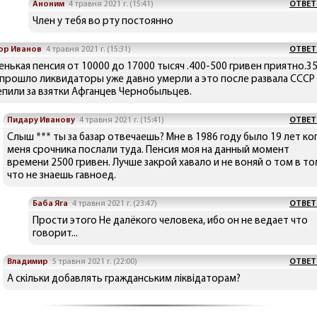
Аноним
4 травня 2021 г. (15:41)
ОТВЕТ
Член у тебя во рту постоянно
ор Иванов
4 травня 2021 г. (15:31)
ОТВЕТ
енькая пенсия от 10000 до 17000 тысяч .400-500 гривен приятно.3
 прошло ликвидаторы уже давно умерли а это после развала СССР
епили за взятки Афганцев Чернобыльцев.
Пидару Иванову
4 травня 2021 г. (15:41)
ОТВЕТ
Слыш *** ты за базар отвечаешь? Мне в 1986 году было 19 лет ко
меня срочника послали туда. Пенсия моя на данный момент
времени 2500 гривен. Лучше закрой хавало и не воняй о том в т
что не знаешь гавноед.
Баба Яга
4 травня 2021 г. (23:47)
ОТВЕТ
Прости этого Не далёкого человека, ибо он не ведает что
говорит...
Владимир
5 травня 2021 г. (22:00)
ОТВЕТ
А скільки добавлять гражданським ліквідаторам?