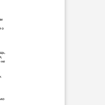
ли
и о
щь,
я,
 не
в
к
ько