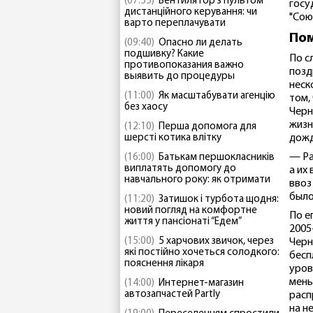
(07:55)
Вентилятор з пультом
госу
дистанційного керування: чи
"Сою
варто переплачувати
Пом
(09:40)
Опасно ли делать
подшивку? Какие
По с
противопоказания важно
позд
выявить до процедуры
неск
(11:00)
Як масштабувати агенцію
том,
без хаосу
Черн
жизн
(12:10)
Перша допомога для
шерсті котика влітку
дожд
— Ра
(16:00)
Батькам першокласників
виплатять допомогу до
а их
навчального року: як отримати
ввоз
было
(11:20)
Затишок і турбота щодня:
новий погляд на комфортне
По е
життя у пансіонаті “Едем”
2005
(15:00)
5 харчових звичок, через
Черн
які постійно хочеться солодкого:
бесп
пояснення лікаря
уров
мень
(14:00)
Интернет-магазин
автозапчастей Partly
расп
на н