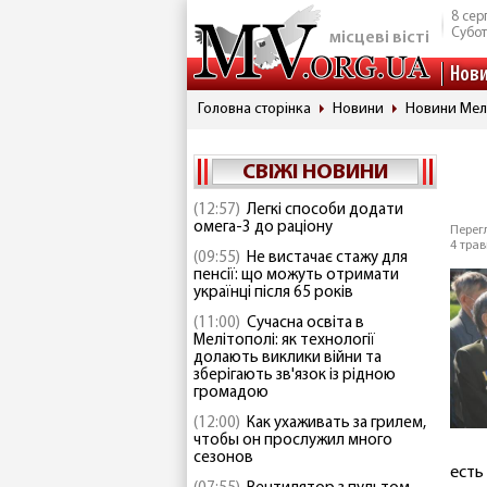
8 сер
Субо
місцеві вісті
Нов
Головна сторінка
Новини
Новини Мел
СВІЖІ НОВИНИ
(12:57)
Легкі способи додати
омега-3 до раціону
Перегл
4 трав
(09:55)
Не вистачає стажу для
пенсії: що можуть отримати
українці після 65 років
(11:00)
Сучасна освіта в
Мелітополі: як технології
долають виклики війни та
зберігають зв'язок із рідною
громадою
(12:00)
Как ухаживать за грилем,
чтобы он прослужил много
сезонов
есть