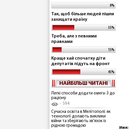
0%
Так, щоб більше людей пішли
захищати країну
35%
Треба, але з певними
правками
15%
Краще хай спочатку діти
депутатів підуть на фронт
45%
НАЙБІЛЬШ ЧИТАНІ
Легкі способи додати омега-3 до
раціону
594
Сучасна освіта в Мелітополі: як
технології долають виклики
війни та зберігають зв'язок із
рідною громадою
Имя: