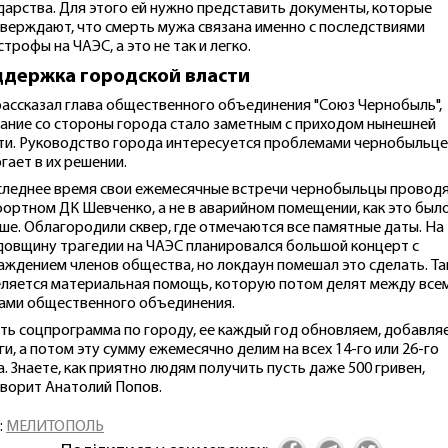
дарства. Для этого ей нужно представить документы, которые
верждают, что смерть мужа связана именно с последствиями
строфы на ЧАЭС, а это не так и легко.
держка городской власти
рассказал глава общественного объединения "Союз Чернобыль",
ание со стороны города стало заметным с приходом нынешней
ти. Руководство города интересуется проблемами чернобыльце
гает в их решении.
следнее время свои ежемесячные встречи чернобыльцы проводя
ортном ДК Шевченко, а не в аварийном помещении, как это был
ше. Облагородили сквер, где отмечаются все памятные даты. На 
довщину трагедии на ЧАЭС планировался большой концерт с
аждением членов общества, но локдаун помешал это сделать. Т
ляется материальная помощь, которую потом делят между все
ами общественного объединения.
ть соцпрограмма по городу, ее каждый год обновляем, добавля
ги, а потом эту сумму ежемесячно делим на всех 14-го или 26-го
а. Знаете, как приятно людям получить пусть даже 500 гривен,
ворит Анатолий Попов.
:
МЕЛИТОПОЛЬ