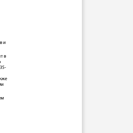
в и
т в
о
35-
акже
ми
ем