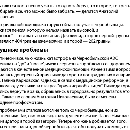
таются постепенно ужать: то одно заберут, то второе, то треть
бирали все, что можно было забрать, — делится Анатолий
лаевич.
териальной помощи, которую сейчас получают чернобыльцы,
сится пенсия, которую нельзя назвать высокой, и
бовые" — выплаты на питание. Для ликвидаторов первой группы
авляют 404 гривны ежемесячно, а второй — 202 гривны.
сущные проблемы
тически все, чью жизнь катастрофа на Чернобыльской АЭС
елила на "до" и "после", имеют серьезные проблемы со здоровьем
аются в качественной медицинской помощи. Ранее этими вопро
малась доверенный врач ликвидаторов и пострадавших в аварии
 Галина Карновская. Однако, в связи с медицинской реформой, в
лом году ее лишили статуса "врача чернобыльцев". Ликвидатор
лись вернуть врача, обращались в горздрав, но результатов это
. Также, по словам Анатолия Николаевича, были отменены
одные профосмотры.
 проблемами сталкиваются не только чернобыльцы, но и их
твенники. Так, около месяца назад ушел из жизни Павел Николае
квидатор второй категории. Теперь его жена добивается того,
ы ее признали вдовой чернобыльца, чтобы получать помощь от