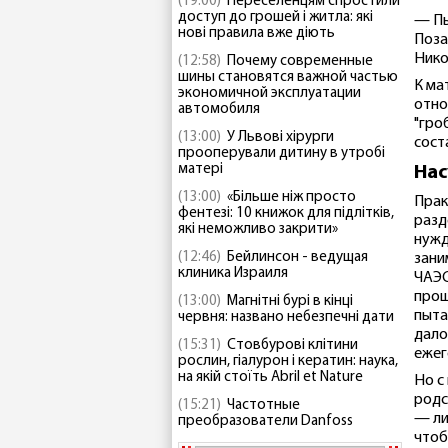
(19:00)
Переселенцям спростили
доступ до грошей і житла: які
— Пы
нові правила вже діють
Поза
Нико
(12:58)
Почему современные
шины становятся важной частью
К ма
экономичной эксплуатации
отно
автомобиля
"гро
(13:00)
У Львові хірурги
сост
прооперували дитину в утробі
матері
На
(13:00)
«Більше ніж просто
Прак
фентезі: 10 книжок для підлітків,
разд
які неможливо закрити»
нужд
(12:46)
Бейлинсон - ведущая
зани
клиника Израиля
ЧАЭС
прош
(13:00)
Магнітні бурі в кінці
пыта
червня: названо небезпечні дати
дало
(15:31)
Стовбурові клітини
ежег
рослин, гіалурон і кератин: наука,
на якій стоїть Abril et Nature
Но с
родс
(15:21)
Частотные
— ли
преобразователи Danfoss
чтоб