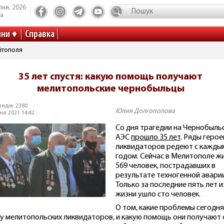
пня, 2026
та
ини
Справка
ітополя
35 лет спустя: какую помощь получают
мелитопольские чернобыльцы
ядів: 2380
Юлия Долгополова
ня 2021 14:42
Со дня трагедии на Чернобыль
АЭС
прошло 35 лет
. Ряды герое
ликвидаторов редеют с кажды
годом. Сейчас в Мелитополе ж
569 человек, пострадавших в
результате техногенной аварии
Только за последние пять лет и
жизни ушло сто человек.
О том, какие проблемы сегодня
 у мелитопольских ликвидаторов, и какую помощь они получают 