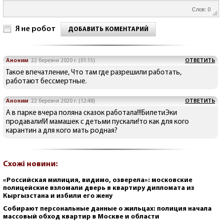
Слов: 0
Я не робот
ДОБАВИТЬ КОМЕНТАРИЙ
Аноним
22 березня 2020 г. (01:15)
ОТВЕТИТЬ
Такое впечатление, Что там где разрешили работать,
работают бессмертные.
Аноним
22 березня 2020 г. (12:48)
ОТВЕТИТЬ
А в парке вчера поляна сказок работала!!!БилетиЭки
продавали!И мамашек с детьми пускали!то как для кого
карантин а для кого мать родная?
Схожі новини:
«Российская милиция, видимо, озверела»: московские
полицейские взломали дверь в квартиру дипломата из
Кыргызстана и избили его жену
Собирают персональные данные о жильцах: полиция начала
массовый обход квартир в Москве и области