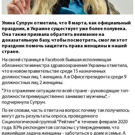
Уляна Супрун отметила, что 8 марта, как официальный
праздник, в Украине существует уже более полувека.
Она также призвала обратить внимание на
доказательную базу, чтобы посмотреть, смог ли этот
праздник помочь защитить права женщины в нашей
стране.
На своей странице в Facebook бывшая исполняющая
обязанности министра здравоохранения Украины отметила,
что в новом правительстве среди 15 назначенных
должностных лиц 1 женщина. А в Офисе президента среди 9
должностных лиц 2 женщины.
"Это отражение ситуации по всей стране - руководящие топ-
должности преимущественно занимают мужчины", -
подчеркнула Супрун.
По ее словам, часть ответа на вопрос почему так получилось
могут дать результаты опроса, проведенного
Социологической группой "Рейтинг" в течение февраля 2020
года. 83% респондентов согласны с утверждениями, что
важнейшая задача женщины - заботиться о доме и семье. А