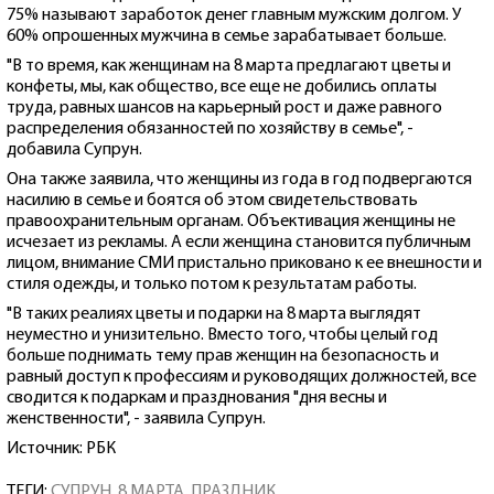
75% называют заработок денег главным мужским долгом. У
60% опрошенных мужчина в семье зарабатывает больше.
"В то время, как женщинам на 8 марта предлагают цветы и
конфеты, мы, как общество, все еще не добились оплаты
труда, равных шансов на карьерный рост и даже равного
распределения обязанностей по хозяйству в семье", -
добавила Супрун.
Она также заявила, что женщины из года в год подвергаются
насилию в семье и боятся об этом свидетельствовать
правоохранительным органам. Объективация женщины не
исчезает из рекламы. А если женщина становится публичным
лицом, внимание СМИ пристально приковано к ее внешности и
стиля одежды, и только потом к результатам работы.
"В таких реалиях цветы и подарки на 8 марта выглядят
неуместно и унизительно. Вместо того, чтобы целый год
больше поднимать тему прав женщин на безопасность и
равный доступ к профессиям и руководящих должностей, все
сводится к подаркам и празднования "дня весны и
женственности", - заявила Супрун.
Источник: РБК
ТЕГИ:
СУПРУН
,
8 МАРТА
,
ПРАЗДНИК