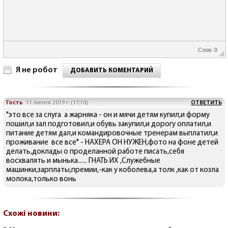
Слов: 0
Я не робот
ДОБАВИТЬ КОМЕНТАРИЙ
Гость
11 липня 2019 г. (17:10)
ОТВЕТИТЬ
"это все за слуга а жарняка - он и мячи детям купил,и форму
пошил,и зал подготовил,и обувь закупил,и дорогу оплатил,и
питание детям дал,и командировочные тренерам выплатил,и
проживание все все" - НАХЕРА ОН НУЖЕН,фото на фоне детей
делать,доклады о проделанной работе писать,себя
восхвалять и мынька...... ГНАТЬ ИХ ,Служебные
машинки,зарплаты,премии,-как у коболева,а толк ,как от козла
молока,только вонь
Схожі новини: