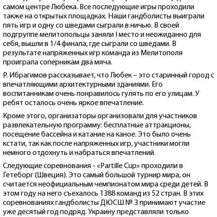
самом центре Любека. Все последующие игры проходили
также на открытых площадках. Наши гандболисты выиграли
пять игр и одну со шведами сыграли в ничью. В своей
подгруппе мелитопольцы заняли I место и неожиданно для
себя, вышли в 1/4 финала, где сыграли со шведами. В
результате напряженных игр команда из Мелитополя
проиграла соперникам два мяча.
Р. Ибрагимов рассказывает, что Любек – это старинный город с
впечатляющими архитектурными зданиями. Его
воспитанникам очень понравилось гулять по его улицам. У
ребят осталось очень яркое впечатление.
Кроме этого, организаторы организовали для участников
развлекательную программу: бесплатные аттракционы,
посещение бассейна и катание на каное. Это было очень
кстати, так как после напряженных игр, участники могли
немного отдохнуть и набраться впечатлений.
Следующие соревнования - «Partille Cup» проходили в
Гетеборг (Швеция). Это самый большой турнир мира, он
считается неофициальным чемпионатом мира среди детей. В
этом году на него съехалось 1388 команд из 52 стран. В этих
соревнованиях гандболисты ДЮСШ № 3 принимают участие
уже десятый год подряд. Украину представляли только