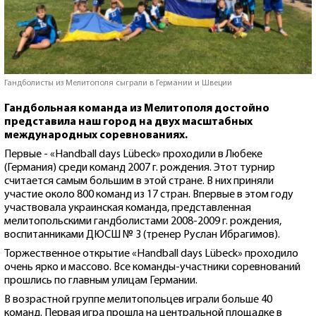
Гандболисты из Мелитополя сыграли в Германии и Швеции
Гандбольная команда из Мелитополя достойно
представила наш город на двух масштабных
международных соревнованиях.
Первые - «Handball days Lübeck» проходили в Любеке
(Германия) среди команд 2007 г. рождения. Этот турнир
считается самым большим в этой стране. В них приняли
участие около 800 команд из 17 стран. Впервые в этом году
участвовала украинская команда, представленная
мелитопольскими гандболистами 2008-2009 г. рождения,
воспитанниками ДЮСШ № 3 (тренер Руслан Ибрагимов).
Торжественное открытие «Handball days Lübeck» проходило
очень ярко и массово. Все команды-участники соревнований
прошлись по главным улицам Германии.
В возрастной группе мелитопольцев играли больше 40
команд. Первая игра прошла на центральной площадке в