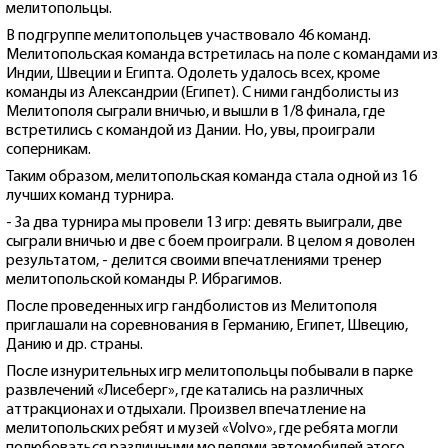
мелитопольцы.
В подгруппе мелитопольцев участвовало 46 команд.
Мелитопольская команда встретилась на поле с командами из
Индии, Швеции и Египта. Одолеть удалось всех, кроме
команды из Александрии (Египет). С ними гандболисты из
Мелитополя сыграли вничью, и вышли в 1/8 финала, где
встретились с командой из Дании. Но, увы, проиграли
соперникам.
Таким образом, мелитопольская команда стала одной из 16
лучших команд турнира.
- За два турнира мы провели 13 игр: девять выиграли, две
сыграли вничью и две с боем проиграли. В целом я доволен
результатом, - делится своими впечатлениями тренер
мелитопольской команды Р. Ибрагимов.
После проведенных игр гандболистов из Мелитополя
приглашали на соревнования в Германию, Египет, Швецию,
Данию и др. страны.
После изнурительных игр мелитопольцы побывали в парке
развлечений «Лисеберг», где катались на различных
аттракционах и отдыхали. Произвел впечатление на
мелитопольских ребят и музей «Volvo», где ребята могли