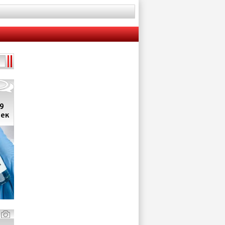
9
век