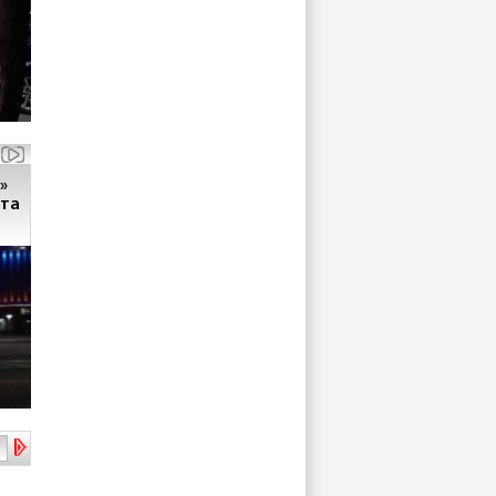
»
кта