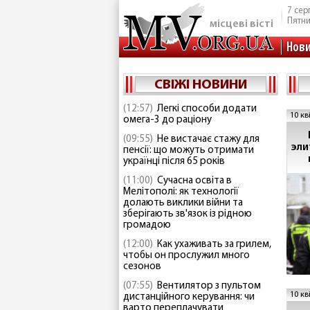
7 сер
Пятн
місцеві вісті
Нов
СВІЖІ НОВИНИ
(12:57)
Легкі способи додати
10 кв
омега-3 до раціону
(09:55)
Не вистачає стажу для
эли
пенсії: що можуть отримати
українці після 65 років
(11:00)
Сучасна освіта в
Мелітополі: як технології
долають виклики війни та
зберігають зв'язок із рідною
громадою
(12:00)
Как ухаживать за грилем,
чтобы он прослужил много
сезонов
(07:55)
Вентилятор з пультом
10 кв
дистанційного керування: чи
варто переплачувати