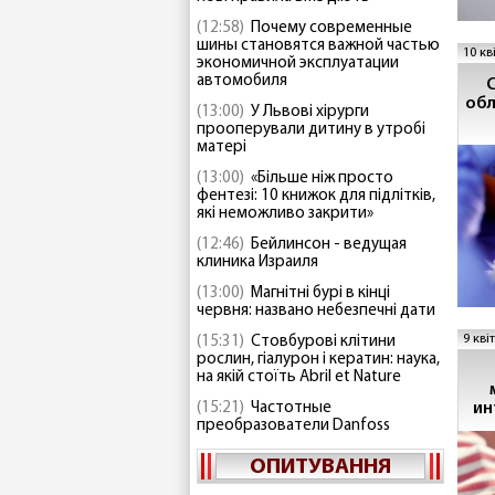
(12:58)
Почему современные
шины становятся важной частью
10 кв
экономичной эксплуатации
автомобиля
обл
(13:00)
У Львові хірурги
прооперували дитину в утробі
матері
(13:00)
«Більше ніж просто
фентезі: 10 книжок для підлітків,
які неможливо закрити»
(12:46)
Бейлинсон - ведущая
клиника Израиля
(13:00)
Магнітні бурі в кінці
червня: названо небезпечні дати
9 кві
(15:31)
Стовбурові клітини
рослин, гіалурон і кератин: наука,
на якій стоїть Abril et Nature
ин
(15:21)
Частотные
преобразователи Danfoss
ОПИТУВАННЯ