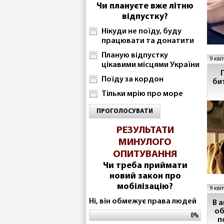
Чи плануєте вже літню
відпустку?
Нікуди не поїду, буду
працювати та донатити
Планую відпустку
9 кві
цікавими місцями України
Поїду за кордон
би
Тільки мрію про море
ПРОГОЛОСУВАТИ
РЕЗУЛЬТАТИ
МИНУЛОГО
ОПИТУВАННЯ
Чи треба приймати
новий закон про
мобілізацію?
9 кві
Ні, він обмежує права людей
В 
об
0%
п