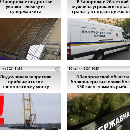
В Запорожье подростки
В Запорожье 26-летний
украли тележку из
мужчина угрожал взорва
супермаркета
гранату в подъезде жило
дома (ФОТО)
ітня 2021 11:16
10 квітня 2021 10:15
Лодочникам запретили
В Запорожской области
приближаться к
браконьеры выловили бол
запорожскому мосту
350 килограммов рыбы