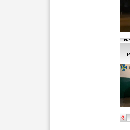
8 кві
р