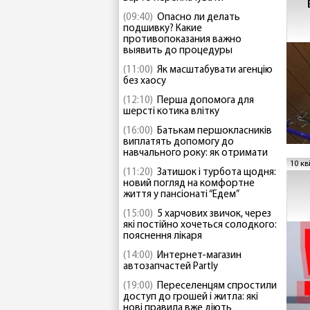
(09:40)
Опасно ли делать
подшивку? Какие
противопоказания важно
выявить до процедуры
(11:00)
Як масштабувати агенцію
без хаосу
(12:10)
Перша допомога для
шерсті котика влітку
(16:00)
Батькам першокласників
виплатять допомогу до
навчального року: як отримати
10 кв
(11:20)
Затишок і турбота щодня:
новий погляд на комфортне
життя у пансіонаті “Едем”
(15:00)
5 харчових звичок, через
які постійно хочеться солодкого:
пояснення лікаря
(14:00)
Интернет-магазин
автозапчастей Partly
(19:00)
Переселенцям спростили
доступ до грошей і житла: які
нові правила вже діють