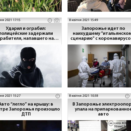
тня 2021 17:15
8 квітня 2021 15:49
Ударил и ограбил:
Запорожье идет по
полицейские задержали
наихудшему "итальянско
грабителя, напавшего на
сценарию" с коронавирусо
ителя Запорожья (ФОТО)
ОГА
тня 2021 15:27
8 квітня 2021 10:38
Авто “легло” на крышу: в
В Запорожье электроопо
тре Запорожья произошло
упала на припаркованно
ДТП
авто