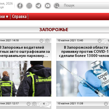
пня, 2026
иця
ини
Справка
ЗАПОРОЖЬЕ
ітня 2021 14:18
10 квітня 2021 13:40
1
В Запорожье водителей
В Запорожской области
тных авто оштрафовали за
прививку против COVID-1
неправильную парковку
сделали более 13000 чело
(ФОТО)
ітня 2021 12:17
10 квітня 2021 11:38
4