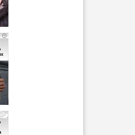
о
ых
р
м