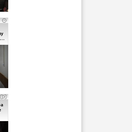
му
м -
ра
е