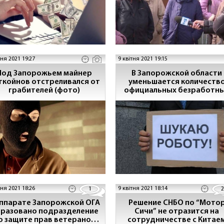
тня 2021 19:27
9 квітня 2021 19:15
Под Запорожьем майнер
В Запорожской области
ткойнов отстреливался от
уменьшается количеств
грабителей (фото)
официальных безработн
тня 2021 18:26
9 квітня 2021 18:14
1
2
аппарате Запорожской ОГА
Решение СНБО по “Мото
разовано подразделение
Сичи” не отразится на
о защите прав ветеранов
сотрудничестве с Китае