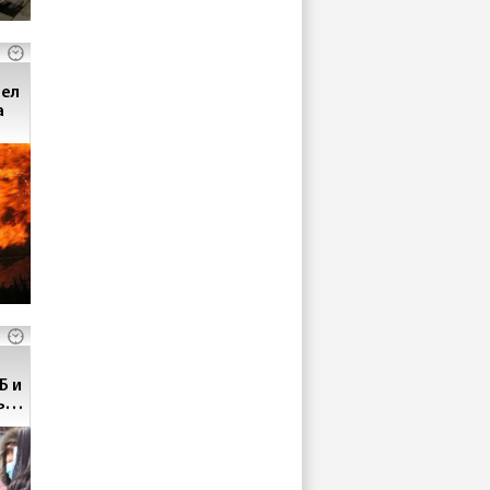
рел
а
Б и
ь