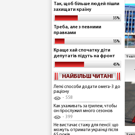
ро
Так, щоб більше людей пішли
захищати країну
35%
Треба, але з певними
правками
15%
Краще хай спочатку діти
депутатів підуть на фронт
9 кві
45%
НАЙБІЛЬШ ЧИТАНІ
Легкі способи додати омега-3 до
раціону
558
Как ухаживать за грилем, чтобы
он прослужил много сезонов
399
Не вистачає стажу для пенсії: що
можуть отримати українці після
65 років
9 кві