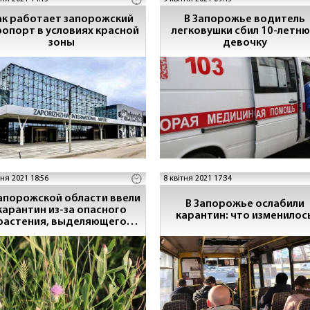
ак работает запорожский
В Запорожье водитель
ропорт в условиях красной
легковушки сбил 10-летн
зоны
девочку
тня 2021 18:56
8 квітня 2021 17:34
апорожской области ввели
В Запорожье ослабили
карантин из-за опасного
карантин: что изменилос
растения, выделяющего
фенол