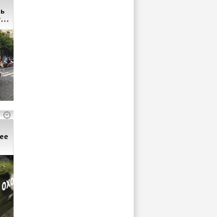
ть
го
ее