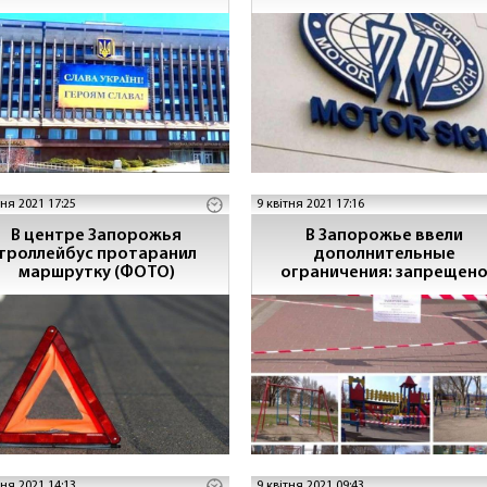
ссийско-украинской войны
тня 2021 17:25
9 квітня 2021 17:16
В центре Запорожья
В Запорожье ввели
троллейбус протаранил
дополнительные
маршрутку (ФОТО)
ограничения: запрещен
посещение детских и
спортивных площадок
тня 2021 14:13
9 квітня 2021 09:43