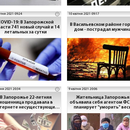
ітня 2021 09:24
10 квітня 2021 09:17
COVID-19: В Запорожской
В Васильевском районе го
асти 741 новый случай и 14
дом - пострадал мужчин
летальных за сутки
тня 2021 20:34
9 квітня 2021 20:06
В Запорожье 22-летняя
Жительница Запорожья
мошенница продавала в
объявила себя агентом ФС
тернете несуществующие
планирует "уморить" вес
товары
подъезд (видео)