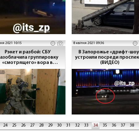
тня 2021 10:15
8 квітня 2021 09:36
Рэкет и разбой: СБУ
В Запорожье «дрифт-шоу
азоблачила группировку
устроили посреди проспе
«смотрящего» вора в
(ВИДЕО)
Запорожье
24
25
26
27
28
29
30
31
32
33
34
35
36
37
38
39
40
41
42
43
44