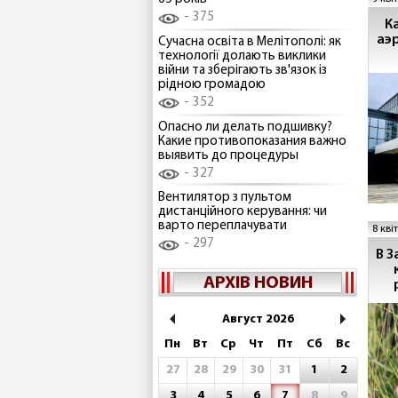
375
К
аэ
Сучасна освіта в Мелітополі: як
технології долають виклики
війни та зберігають зв'язок із
рідною громадою
352
Опасно ли делать подшивку?
Какие противопоказания важно
выявить до процедуры
327
Вентилятор з пультом
дистанційного керування: чи
варто переплачувати
8 кві
297
В З
АРХІВ НОВИН
Август 2026
Пн
Вт
Ср
Чт
Пт
Сб
Вс
27
28
29
30
31
1
2
3
4
5
6
7
8
9