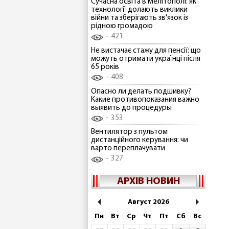
Сучасна освіта в Мелітополі: як
технології долають виклики
війни та зберігають зв'язок із
рідною громадою
421
Не вистачає стажу для пенсії: що
можуть отримати українці після
65 років
408
Опасно ли делать подшивку?
Какие противопоказания важно
выявить до процедуры
353
Вентилятор з пультом
дистанційного керування: чи
варто переплачувати
327
АРХІВ НОВИН
Август 2026
Пн
Вт
Ср
Чт
Пт
Сб
Вс