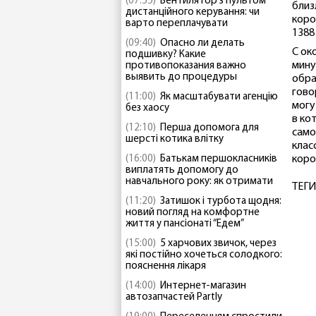
(07:55)
Вентилятор з пультом
близ
дистанційного керування: чи
коро
варто переплачувати
1388
(09:40)
Опасно ли делать
С ок
подшивку? Какие
мину
противопоказания важно
выявить до процедуры
обра
гово
(11:00)
Як масштабувати агенцію
могу
без хаосу
в ко
(12:10)
Перша допомога для
само
шерсті котика влітку
клас
(16:00)
Батькам першокласників
коро
виплатять допомогу до
навчального року: як отримати
ТЕГИ
(11:20)
Затишок і турбота щодня:
новий погляд на комфортне
життя у пансіонаті “Едем”
(15:00)
5 харчових звичок, через
які постійно хочеться солодкого:
пояснення лікаря
(14:00)
Интернет-магазин
автозапчастей Partly