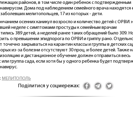
лежащих районов, в том числе один ребенок с подтвержденным
навирусом. Дома под наблюдением семейного врача находятся
 заболевших мелитопольцев, 17 из которых - дети.
ончанием осенних каникул возросло и количество детей с ОРВИ: 
вшей неделе с симптомами простуды к семейным врачам
тились 389 детей, а неделей ранее таких обращений было 309. Н
рить о превышении эпидпорога по ОРВИ и гриппу рано. Отдельн
т точечно закрываться на карантин классы и группы в детских са
торых из-за болезни отсутствуют 30 проц. и более детей. Также н
изоляцию и дистанционное обучение должен отправиться весь
с или группа сада, если хотя бы у одного ребенка будет подтвер
навирус.
:
МЕЛИТОПОЛЬ
Поділитися у соцмережах: