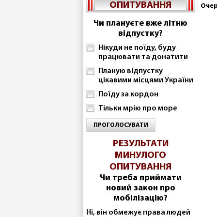
ОПИТУВАННЯ
Очер
Чи плануєте вже літню
відпустку?
Нікуди не поїду, буду
працювати та донатити
Планую відпустку
цікавими місцями України
Поїду за кордон
Тільки мрію про море
ПРОГОЛОСУВАТИ
РЕЗУЛЬТАТИ
МИНУЛОГО
ОПИТУВАННЯ
Чи треба приймати
новий закон про
мобілізацію?
Ні, він обмежує права людей