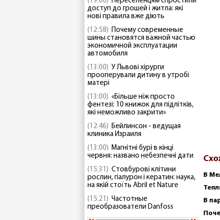
(19:00)
Переселенцям спростили
доступ до грошей і житла: які
нові правила вже діють
(12:58)
Почему современные
шины становятся важной частью
экономичной эксплуатации
автомобиля
(13:00)
У Львові хірурги
прооперували дитину в утробі
матері
(13:00)
«Більше ніж просто
фентезі: 10 книжок для підлітків,
які неможливо закрити»
(12:46)
Бейлинсон - ведущая
клиника Израиля
(13:00)
Магнітні бурі в кінці
червня: названо небезпечні дати
Схо
(15:31)
Стовбурові клітини
В Ме
рослин, гіалурон і кератин: наука,
на якій стоїть Abril et Nature
Тепл
(15:21)
Частотные
В па
преобразователи Danfoss
Поче