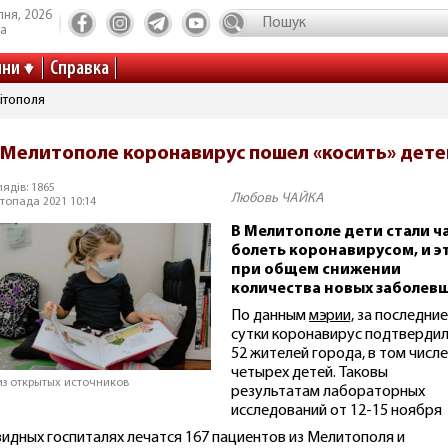
пня, 2026
та
ини
Справка
ітополя
 Мелитополе коронавирус пошел «косить» дете
ядів: 1865
Любовь ЧАЙКА
топада 2021 10:14
В Мелитополе дети стали ч
болеть коронавирусом, и э
при общем снижении
количества новых заболевш
По данным
мэрии,
за последние
сутки коронавирус подтвердил
52 жителей города, в том числе
четырех детей. Таковы
из открытых источников
результатам лабораторных
исследований от 12-15 ноября
видных госпиталях лечатся 167 пациентов из Мелитополя и