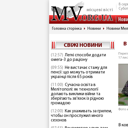
8 сер
Субо
місцеві вісті
Нов
Головна сторінка
Новини
Новини Мел
В
СВІЖІ НОВИНИ
Перегл
(12:57)
Легкі способи додати
17 лис
омега-3 до раціону
(09:55)
Не вистачає стажу для
пенсії: що можуть отримати
українці після 65 років
(11:00)
Сучасна освіта в
Мелітополі: як технології
долають виклики війни та
зберігають зв'язок із рідною
громадою
Фото 
(12:00)
Как ухаживать за грилем,
чтобы он прослужил много
сезонов
В ко