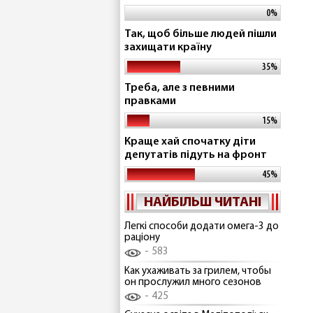
0%
Так, щоб більше людей пішли
захищати країну
35%
Треба, але з певними
правками
15%
Краще хай спочатку діти
депутатів підуть на фронт
45%
НАЙБІЛЬШ ЧИТАНІ
Легкі способи додати омега-3 до
раціону
583
Как ухаживать за грилем, чтобы
он прослужил много сезонов
425