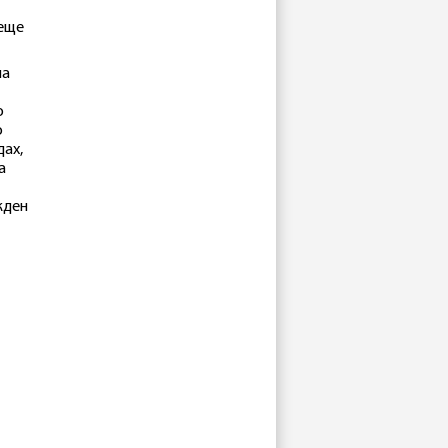
 еще
на
о
о
дах,
а
жден