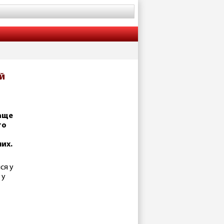
й
аще
то
их.
ся у
 у