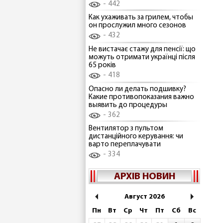
442
Как ухаживать за грилем, чтобы
он прослужил много сезонов
432
Не вистачає стажу для пенсії: що
можуть отримати українці після
65 років
418
Опасно ли делать подшивку?
Какие противопоказания важно
выявить до процедуры
362
Вентилятор з пультом
дистанційного керування: чи
варто переплачувати
334
АРХІВ НОВИН
Август 2026
Пн
Вт
Ср
Чт
Пт
Сб
Вс