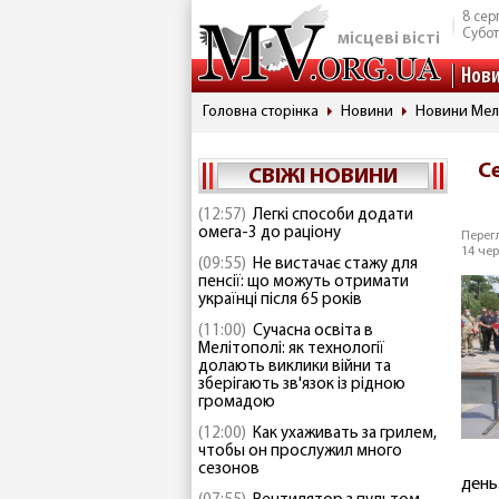
8 сер
Субо
місцеві вісті
Нов
Головна сторінка
Новини
Новини Мел
С
СВІЖІ НОВИНИ
(12:57)
Легкі способи додати
омега-3 до раціону
Перегл
14 чер
(09:55)
Не вистачає стажу для
пенсії: що можуть отримати
українці після 65 років
(11:00)
Сучасна освіта в
Мелітополі: як технології
долають виклики війни та
зберігають зв'язок із рідною
громадою
(12:00)
Как ухаживать за грилем,
чтобы он прослужил много
сезонов
день