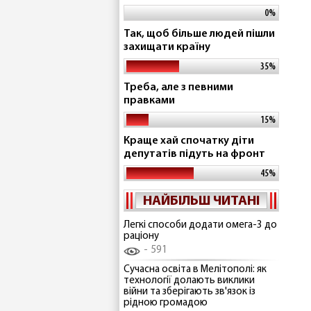
0%
Так, щоб більше людей пішли
захищати країну
35%
Треба, але з певними
правками
15%
Краще хай спочатку діти
депутатів підуть на фронт
45%
НАЙБІЛЬШ ЧИТАНІ
Легкі способи додати омега-3 до
раціону
591
Сучасна освіта в Мелітополі: як
технології долають виклики
війни та зберігають зв'язок із
рідною громадою