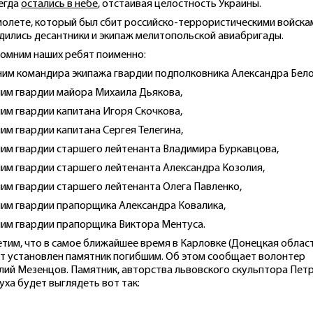
егда
остались в небе
, отстаивая целостность Украины.
молете, который был сбит российско-террористическими войска
дились десантники и экипаж мелитопольской авиабригады.
омним наших ребят поименно:
им командира экипажа гвардии подполковника Александра Бело
им гвардии майора Михаила Дьякова,
им гвардии капитана Игоря Скочкова,
им гвардии капитана Сергея Телегина,
им гвардии старшего лейтенанта Владимира Буркавцова,
им гвардии старшего лейтенанта Александра Козолия,
им гвардии старшего лейтенанта Олега Павленко,
им гвардии прапорщика Александра Ковалика,
им гвардии прапорщика Виктора Ментуса.
тим, что в самое ближайшее время в Карловке (Донецкая облас
т установлен памятник погибшим. Об этом сообщает волонтер
лий Мезенцов. Памятник, авторства львовского скульптора Пет
уха будет выглядеть вот так: