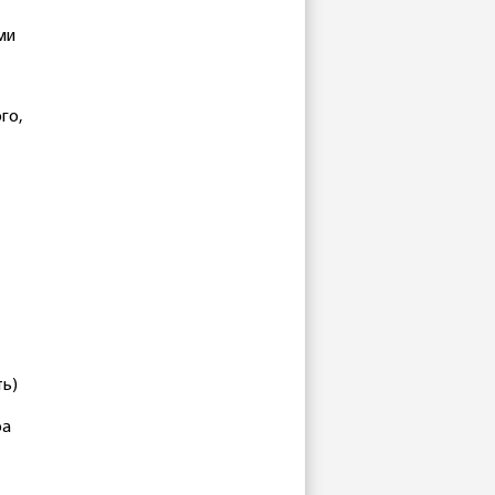
ми
го,
ть)
ра