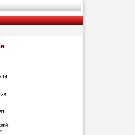
ли
а 14
был
ят
ский
е