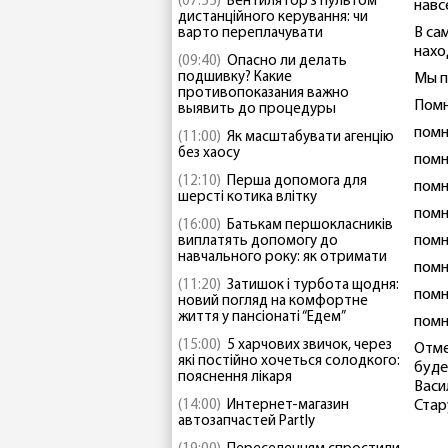
(07:55)
Вентилятор з пультом
навс
дистанційного керування: чи
В са
варто переплачувати
нахо
(09:40)
Опасно ли делать
подшивку? Какие
Мы п
противопоказания важно
Помн
выявить до процедуры
помн
(11:00)
Як масштабувати агенцію
без хаосу
помн
(12:10)
Перша допомога для
помн
шерсті котика влітку
помн
(16:00)
Батькам першокласників
помн
виплатять допомогу до
навчального року: як отримати
помн
(11:20)
Затишок і турбота щодня:
помн
новий погляд на комфортне
життя у пансіонаті “Едем”
помн
(15:00)
5 харчових звичок, через
Отме
які постійно хочеться солодкого:
буде
пояснення лікаря
Васи
(14:00)
Интернет-магазин
Стар
автозапчастей Partly