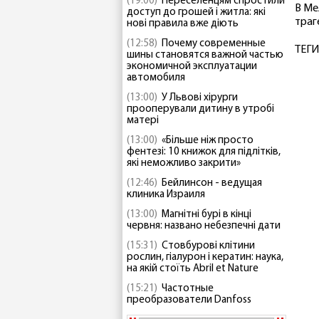
(19:00)
Переселенцям спростили
В Ме
доступ до грошей і житла: які
траг
нові правила вже діють
(12:58)
Почему современные
ТЕГИ
шины становятся важной частью
экономичной эксплуатации
автомобиля
(13:00)
У Львові хірурги
прооперували дитину в утробі
матері
(13:00)
«Більше ніж просто
фентезі: 10 книжок для підлітків,
які неможливо закрити»
(12:46)
Бейлинсон - ведущая
клиника Израиля
(13:00)
Магнітні бурі в кінці
червня: названо небезпечні дати
(15:31)
Стовбурові клітини
рослин, гіалурон і кератин: наука,
на якій стоїть Abril et Nature
(15:21)
Частотные
преобразователи Danfoss