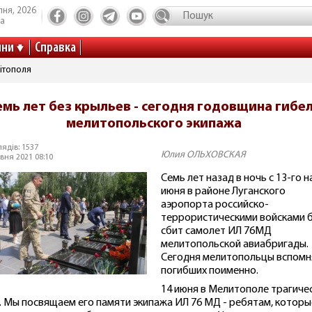
пня, 2026
та
ини
Справка
ітополя
емь лет без крыльев - сегодня годовщина гибе
мелитопольского экипажа
ядів: 1537
Юлия ОЛЬХОВСКАЯ
вня 2021 08:10
Семь лет назад в ночь с 13-го н
июня в районе Луганского
аэропорта российско-
террористическими войсками 
сбит самолет ИЛ 76МД
мелитопольской авиабригады.
Сегодня мелитопольцы вспомн
погибших поименно.
14 июня в Мелитополе трагиче
. Мы посвящаем его памяти экипажа ИЛ 76 МД - ребятам, которы