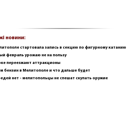
жі новини:
литополе стартовала запись в секцию по фигурному катанию
ый февраль урожаю не на пользу
рке переезжают аттракционы
м бензин в Мелитополе и что дальше будет
едей нет - мелитопольцы не спешат скупать оружие