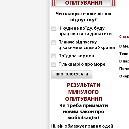
ОПИТУВАННЯ
Чи плануєте вже літню
відпустку?
Нікуди не поїду, буду
працювати та донатити
Схо
Планую відпустку
В Ме
цікавими місцями України
Тепл
Поїду за кордон
В па
Тільки мрію про море
Поче
ПРОГОЛОСУВАТИ
Очер
РЕЗУЛЬТАТИ
МИНУЛОГО
ОПИТУВАННЯ
Чи треба приймати
новий закон про
мобілізацію?
Ні, він обмежує права людей