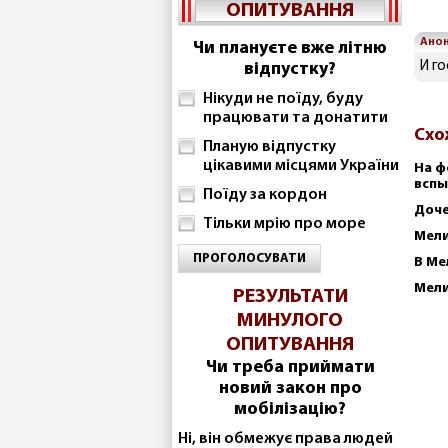
ОПИТУВАННЯ
Ано
Чи плануєте вже літню
И г
відпустку?
Нікуди не поїду, буду
працювати та донатити
Схо
Планую відпустку
цікавими місцями України
На ф
вспы
Поїду за кордон
Доче
Тільки мрію про море
Мели
ПРОГОЛОСУВАТИ
В Ме
Мели
РЕЗУЛЬТАТИ
МИНУЛОГО
ОПИТУВАННЯ
Чи треба приймати
новий закон про
мобілізацію?
Ні, він обмежує права людей