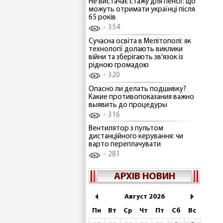
Не вистачає стажу для пенсії: що
можуть отримати українці після
65 років
354
Сучасна освіта в Мелітополі: як
технології долають виклики
війни та зберігають зв'язок із
рідною громадою
320
Опасно ли делать подшивку?
Какие противопоказания важно
выявить до процедуры
316
Вентилятор з пультом
дистанційного керування: чи
варто переплачувати
281
АРХІВ НОВИН
Август 2026
Пн
Вт
Ср
Чт
Пт
Сб
Вс