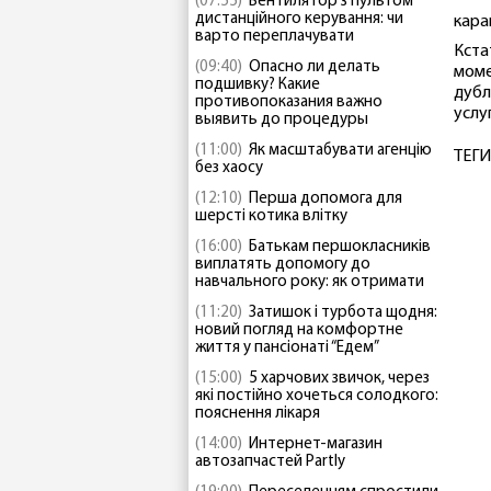
(07:55)
Вентилятор з пультом
дистанційного керування: чи
кара
варто переплачувати
Кста
(09:40)
Опасно ли делать
моме
подшивку? Какие
дубл
противопоказания важно
услу
выявить до процедуры
(11:00)
Як масштабувати агенцію
ТЕГИ
без хаосу
(12:10)
Перша допомога для
шерсті котика влітку
(16:00)
Батькам першокласників
виплатять допомогу до
навчального року: як отримати
(11:20)
Затишок і турбота щодня:
новий погляд на комфортне
життя у пансіонаті “Едем”
(15:00)
5 харчових звичок, через
які постійно хочеться солодкого:
пояснення лікаря
(14:00)
Интернет-магазин
автозапчастей Partly