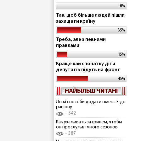
0%
Так, щоб більше людей пішли
захищати країну
35%
Треба, але з певними
правками
15%
Краще хай спочатку діти
депутатів підуть на фронт
45%
НАЙБІЛЬШ ЧИТАНІ
Легкі способи додати омега-3 до
раціону
542
Как ухаживать за грилем, чтобы
он прослужил много сезонов
387