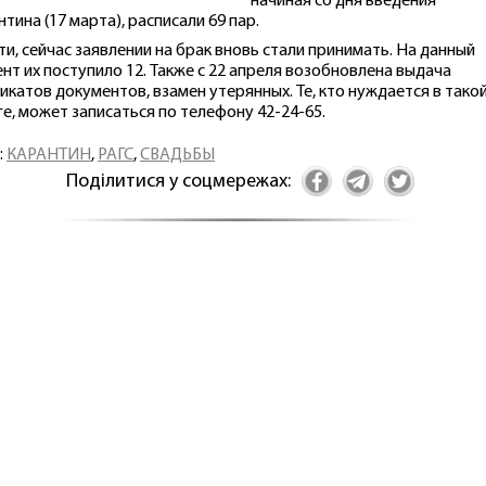
начиная со дня введения
нтина (17 марта), расписали 69 пар.
ти, сейчас заявлении на брак вновь стали принимать. На данный
нт их поступило 12. Также с 22 апреля возобновлена выдача
икатов документов, взамен утерянных. Те, кто нуждается в тако
ге, может записаться по телефону 42-24-65.
:
КАРАНТИН
,
РАГС
,
СВАДЬБЫ
Поділитися у соцмережах: