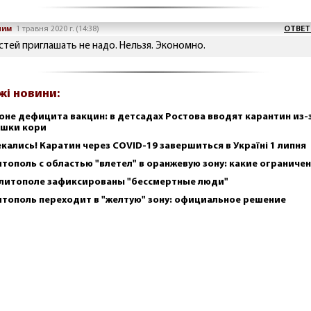
ним
1 травня 2020 г. (14:38)
ОТВЕТ
остей приглашать не надо. Нельзя. Экономно.
жі новини:
оне дефицита вакцин: в детсадах Ростова вводят карантин из-
шки кори
кались! Каратин через COVID-19 завершиться в Україні 1 липня
тополь с областью "влетел" в оранжевую зону: какие ограниче
литополе зафиксированы "бессмертные люди"
тополь переходит в "желтую" зону: официальное решение