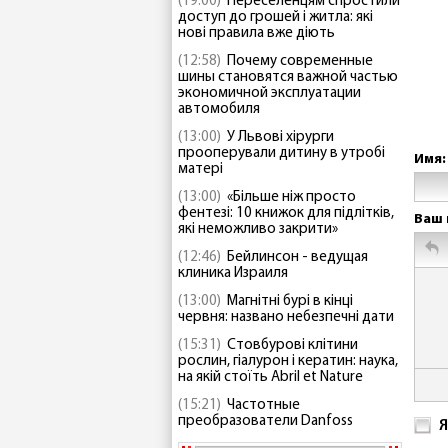
(19:00)
Переселенцям спростили
доступ до грошей і житла: які
нові правила вже діють
(12:58)
Почему современные
шины становятся важной частью
экономичной эксплуатации
автомобиля
(13:00)
У Львові хірурги
прооперували дитину в утробі
Имя:
матері
(13:00)
«Більше ніж просто
фентезі: 10 книжок для підлітків,
Ваш 
які неможливо закрити»
(12:46)
Бейлинсон - ведущая
клиника Израиля
(13:00)
Магнітні бурі в кінці
червня: названо небезпечні дати
(15:31)
Стовбурові клітини
рослин, гіалурон і кератин: наука,
на якій стоїть Abril et Nature
(15:21)
Частотные
преобразователи Danfoss
Я