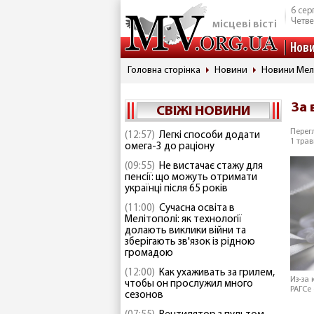
6 сер
Четве
місцеві вісті
Нов
Головна сторінка
Новини
Новини Мел
За 
СВІЖІ НОВИНИ
Перегл
(12:57)
Легкі способи додати
1 трав
омега-3 до раціону
(09:55)
Не вистачає стажу для
пенсії: що можуть отримати
українці після 65 років
(11:00)
Сучасна освіта в
Мелітополі: як технології
долають виклики війни та
зберігають зв'язок із рідною
громадою
(12:00)
Как ухаживать за грилем,
Из-за
чтобы он прослужил много
РАГСе
сезонов