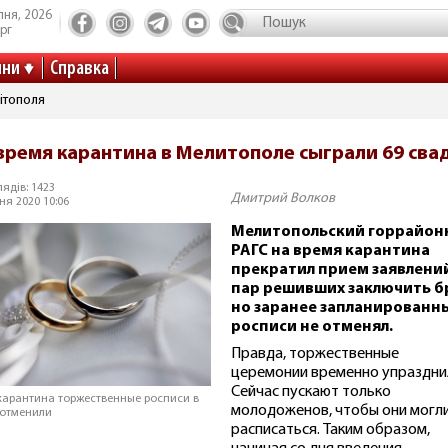
пня, 2026
рг
ини
Справка
ітополя
время карантина в Мелитополе сыграли 69 сва
ядів: 1423
Дмитрий Волков
ня 2020 10:06
Мелитопольский горрайон
РАГС на время карантина
прекратил прием заявлени
пар решивших заключить б
но заранее запланированн
росписи не отменял.
Правда, торжественные
церемонии временно упраздни
Сейчас пускают только
 карантина торжественные росписи в
молодоженов, чтобы они могл
 отменили
расписаться. Таким образом,