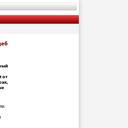
деб
ный
й от
рак,
ые
ли.
и