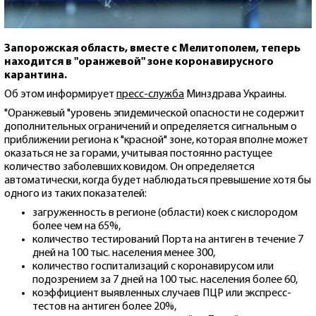
Запорожская область, вместе с Мелитополем, теперь
находится в "оранжевой" зоне коронавирусного
карантина.
Об этом информирует
пресс-служба
Минздрава Украины.
"Оранжевый "уровень эпидемической опасности не содержит
дополнительных ограничений и определяется сигнальным о
приближении региона к "красной" зоне, которая вполне может
оказаться не за горами, учитывая постоянно растущее
количество заболевших ковидом. Он определяется
автоматически, когда будет наблюдаться превышение хотя бы
одного из таких показателей:
загруженность в регионе (области) коек с кислородом
более чем на 65%,
количество тестирований Порта на антиген в течение 7
дней на 100 тыс. населения менее 300,
количество госпитализаций с коронавирусом или
подозрением за 7 дней на 100 тыс. населения более 60,
коэффициент выявленных случаев ПЦР или экспресс-
тестов на антиген более 20%,