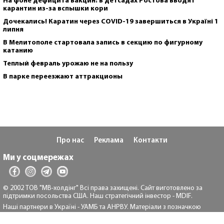
На фоне дефицита вакцин: в детсадах Ростова вводят
карантин из-за вспышки кори
Дочекались! Каратин через COVID-19 завершиться в Україні 1
липня
В Мелитополе стартовала запись в секцию по фигурному
катанию
Теплый февраль урожаю не на пользу
В парке переезжают аттракционы
Про нас
Реклама
Контакти
Ми у соцмережах
© 2002 ТОВ "МВ-холдінг" Всі права захищені. Сайт виготовлено за
підтримки посольства США. Наш стратегічний інвестор - MDIF.
Наші партнери в Україні - УАМБ та АНРВУ. Матеріали з позначкою
"Реклама" та "*" розміщуються на правах реклами.