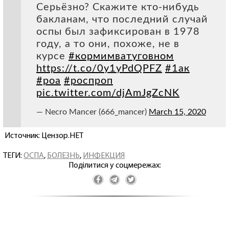
Серьёзно? Скажите кто-нибудь
бакланам, что последний случай
оспы был зафиксирован в 1978
году, а то они, похоже, не в
курсе
#кормимватуговном
https://t.co/0y1yPdQPFZ
#1ак
#роа
#роспроп
pic.twitter.com/djAmJgZcNK
— Necro Mancer (666_mancer)
March 15, 2020
Источник: Цензор.НЕТ
ТЕГИ:
ОСПА
,
БОЛЕЗНЬ
,
ИНФЕКЦИЯ
Поділитися у соцмережах: