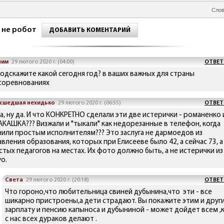
Слов
 не робот
ДОБАВИТЬ КОМЕНТАРИЙ
ним
29 лютого 2020 г. (04:00)
ОТВЕТ
подскажите какой сегодня год? в ваших важных для страны
соревнованиях
сшедшая нехидько
29 лютого 2020 г. (06:55)
ОТВЕТ
а, ну да. И что КОНКРЕТНО сделали эти две истерички - романенко 
АКАШКА??? Визжали и "тыкали" как недорезанные в телефон, когда
нили простым исполнителям??? Это заслуга не дармоедов из
вления образования, которых при Елисееве было 42, а сейчас 73, а
стых педагогов на местах. Их фото должно быть, а не истерички из
о.
Света
29 лютого 2020 г. (20:18)
ОТВЕТ
Что гороно,что любительница свиней дубынина,что эти - все
шикарно пристроены,а дети страдают. Вы покажите этим и друг
зарплату и пенсию капыноса и дубыниной - может дойдет всем ,
с нас всех дураков делают .