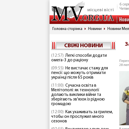
6 сер
Четве
місцеві вісті
Нов
Головна сторінка
Новини
Новини Мел
З
СВІЖІ НОВИНИ
(12:57)
Легкі способи додати
омега-3 до раціону
Перегл
28 лют
(09:55)
Не вистачає стажу для
пенсії: що можуть отримати
українці після 65 років
(11:00)
Сучасна освіта в
Мелітополі: як технології
долають виклики війни та
зберігають зв'язок із рідною
громадою
(12:00)
Как ухаживать за грилем,
чтобы он прослужил много
сезонов
В пер