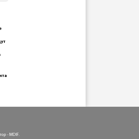
е
дут
а
нта
ор - MDIF.