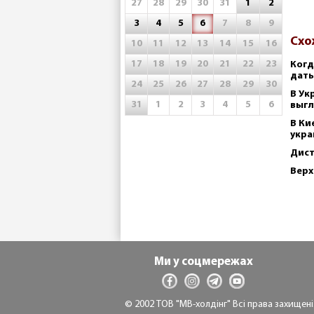
27
28
29
30
31
1
2
3
4
5
6
7
8
9
Схо
10
11
12
13
14
15
16
17
18
19
20
21
22
23
Когд
дат
24
25
26
27
28
29
30
В Ук
31
1
2
3
4
5
6
выгл
В Ки
укра
Дист
Верх
Ми у соцмережах
© 2002 ТОВ "МВ-холдінг" Всі права захищені