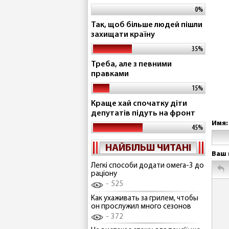
0%
Так, щоб більше людей пішли
захищати країну
35%
Треба, але з певними
правками
15%
Краще хай спочатку діти
депутатів підуть на фронт
Имя:
45%
НАЙБІЛЬШ ЧИТАНІ
Ваш 
Легкі способи додати омега-3 до
раціону
525
Как ухаживать за грилем, чтобы
он прослужил много сезонов
372