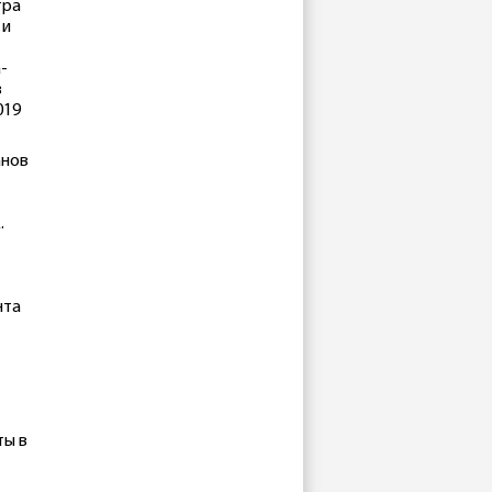
тра
 и
-
в
019
анов
.
нта
ты в