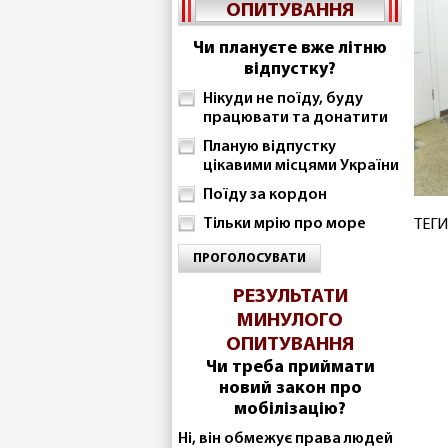
ОПИТУВАННЯ
Чи плануєте вже літню
відпустку?
Нікуди не поїду, буду
працювати та донатити
Планую відпустку
цікавими місцями України
Поїду за кордон
Тільки мрію про море
ТЕГИ
ПРОГОЛОСУВАТИ
РЕЗУЛЬТАТИ
МИНУЛОГО
ОПИТУВАННЯ
Чи треба приймати
новий закон про
мобілізацію?
Ні, він обмежує права людей