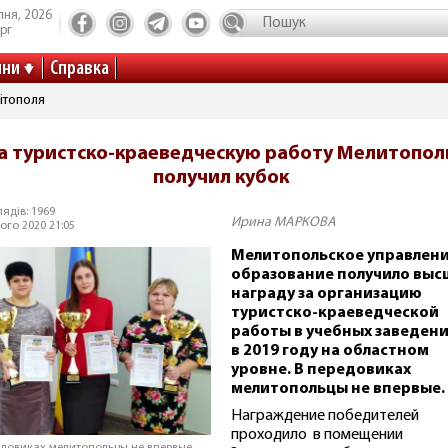
пня, 2026
рг
ини
Справка
ітополя
а туристско-краеведческую работу Мелитопол
получил кубок
ядів: 1969
Ирина МАРКОВА
ого 2020 21:05
Мелитопольское управлен
образование получило вы
награду за организацию
туристско-краеведческой
работы в учебных заведен
в 2019 году на областном
уровне. В передовиках
мелитопольцы не впервые.
Награждение победителей
проходило в помещении
едовиках мелитопольцы не впервые