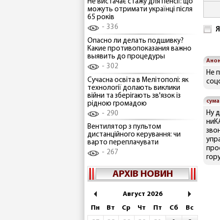
Не вистачає стажу для пенсії: що
можуть отримати українці після
65 років
336
Я
Опасно ли делать подшивку?
Какие противопоказания важно
выявить до процедуры
Ано
302
Не 
Сучасна освіта в Мелітополі: як
соц
технології долають виклики
війни та зберігають зв'язок із
сума
рідною громадою
Ну д
290
ниК
Вентилятор з пультом
зво
дистанційного керування: чи
упра
варто переплачувати
про
267
гору
АРХІВ НОВИН
Август 2026
Пн
Вт
Ср
Чт
Пт
Сб
Вс