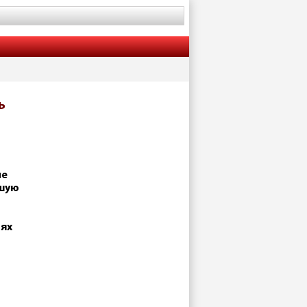
ь
ие
сшую
иях