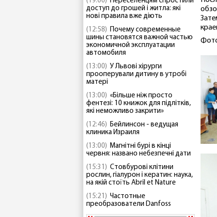
Посл
(19:00)
Переселенцям спростили
доступ до грошей і житла: які
обзо
нові правила вже діють
Зате
крае
(12:58)
Почему современные
шины становятся важной частью
Фото
экономичной эксплуатации
автомобиля
(13:00)
У Львові хірурги
прооперували дитину в утробі
матері
(13:00)
«Більше ніж просто
фентезі: 10 книжок для підлітків,
які неможливо закрити»
(12:46)
Бейлинсон - ведущая
клиника Израиля
(13:00)
Магнітні бурі в кінці
червня: названо небезпечні дати
(15:31)
Стовбурові клітини
рослин, гіалурон і кератин: наука,
на якій стоїть Abril et Nature
(15:21)
Частотные
преобразователи Danfoss