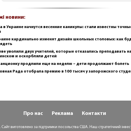
жі новини:
а в Украине начнутся весенние каникулы: стали известны точны
ы
раине кардинально изменят дизайн школьных столовых: как бу
ядеть
еве уволили двух учителей, которые отказались преподавать н
инском и оскорбляли детей
анционку продлили еще на неделю – дети продолжают болеть
овная Рада отобрала премию в 100 тысяч у запорожского студе
Про нас
Реклама
Контакти
. Сайт виготовлено за підтримки посольства США. Наш стратегічний інвест