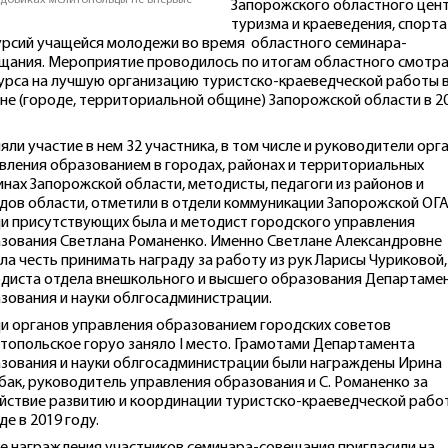
Запорожского областного цен
туризма и краеведения, спорта
урсий учащейся молодежи во время областного семинара-
щания. Мероприятие проводилось по итогам областного смотра
урса на лучшую организацию туристско-краеведческой работы 
не (городе, территориальной общине) Запорожской области в 2
яли участие в нем 32 участника, в том числе и руководители орг
вления образованием в городах, районах и территориальных
нах Запорожской области, методисты, педагоги из районов и
дов области, отметили в отдели коммуникации Запорожской ОГА
и присутствующих была и методист городского управления
зования Светлана Романенко. Именно Светлане Александровне
ла честь принимать награду за работу из рук Ларисы Чуриковой,
диста отдела внешкольного и высшего образования Департаме
зования и науки облгосадминистрации.
и органов управления образованием городских советов
топольское горуо заняло I место. Грамотами Департамента
зования и науки облгосадминистрации были награждены Ирина
ак, руководитель управления образования и С. Романенко за
йствие развитию и координации туристско-краеведческой рабо
де в 2019 году.