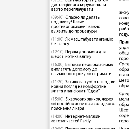
(07:55)
Вентилятор з пультом
дистанційного керування: чи
варто переплачувати
экск
(09:40)
Опасно ли делать
сове
подшивку? Какие
конк
противопоказания важно
райо
выявить до процедуры
году.
(11:00)
Як масштабувати агенцію
Прин
без хаосу
упра
(12:10)
Перша допомога для
общи
шерсті котика влітку
горо
Сред
(16:00)
Батькам першокласників
виплатять допомогу до
обра
навчального року: як отримати
выпа
мето
(11:20)
Затишок і турбота щодня:
обра
новий погляд на комфортне
життя у пансіонаті “Едем”
Сред
мели
(15:00)
5 харчових звичок, через
які постійно хочеться солодкого:
обра
пояснення лікаря
Щерб
соде
(14:00)
Интернет-магазин
горо
автозапчастей Partly