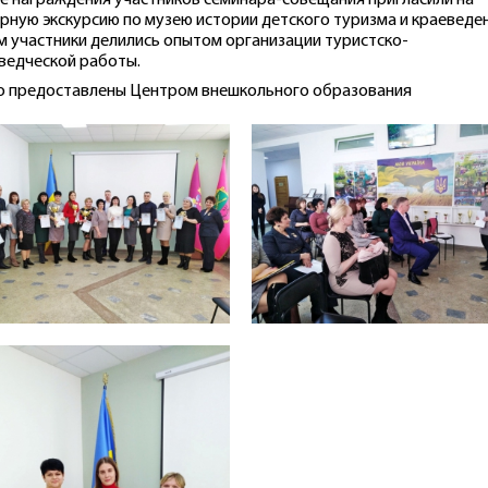
е награждения участников семинара-совещания пригласили на
рную экскурсию по музею истории детского туризма и краеведен
м участники делились опытом организации туристско-
ведческой работы.
 предоставлены Центром внешкольного образования