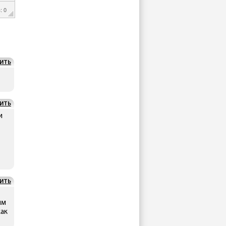
: 0
ИТЬ
ИТЬ
и
ИТЬ
им
как