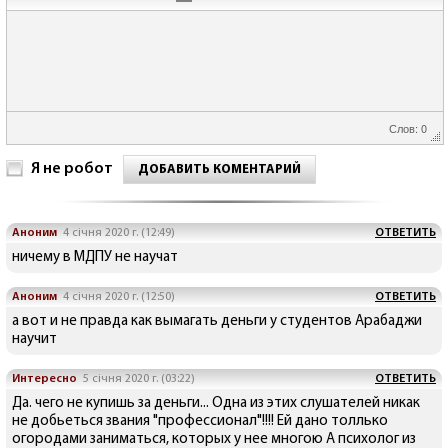
Слов: 0
Я не робот
ДОБАВИТЬ КОМЕНТАРИЙ
Аноним
4 січня 2020 г. (12:49)
ОТВЕТИТЬ
ничему в МДПУ не научат
Аноним
4 січня 2020 г. (12:50)
ОТВЕТИТЬ
а вот и не правда как вымагать деньги у студентов Арабаджи
научит
Интересно
5 січня 2020 г. (03:22)
ОТВЕТИТЬ
Да. чего не купишь за деньги... Одна из этих слушателей никак
не добьеться звания "профессионал"!!!! Ей дано толлько
огородами заниматься, которых у нее многою А психолог из