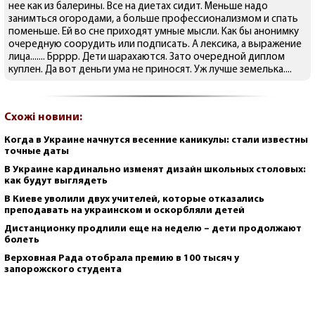
нее как из балерины. Все на диетах сидит. Меньше надо
занимться огородами, а больше профессионализмом и спать
поменьше. Ей во сне приходят умные мысли. Как бы анонимку
очередную соорудить или подписать. А лексика, а выражение
лица....... Брррр. Дети шарахаются. Зато очередной диплом
куплен. Да вот деньги ума не приносят. Уж лучше земелька....
Схожі новини:
Когда в Украине начнутся весенние каникулы: стали известны
точные даты
В Украине кардинально изменят дизайн школьных столовых:
как будут выглядеть
В Киеве уволили двух учителей, которые отказались
преподавать на украинском и оскорбляли детей
Дистанционку продлили еще на неделю – дети продолжают
болеть
Верховная Рада отобрала премию в 100 тысяч у
запорожского студента