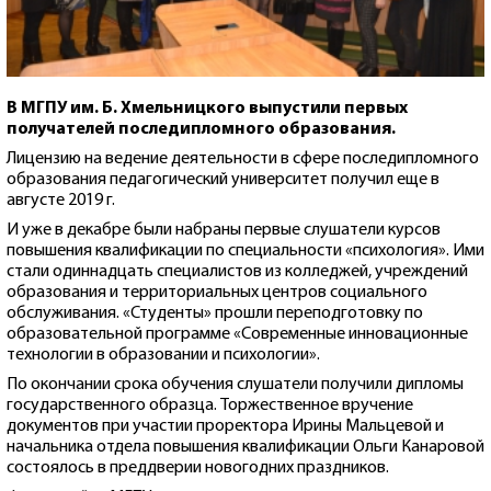
В МГПУ им. Б. Хмельницкого выпустили первых
получателей последипломного образования.
Лицензию на ведение деятельности в сфере последипломного
образования педагогический университет получил еще в
августе 2019 г.
И уже в декабре были набраны первые слушатели курсов
повышения квалификации по специальности «психология». Ими
стали одиннадцать специалистов из колледжей, учреждений
образования и территориальных центров социального
обслуживания. «Студенты» прошли переподготовку по
образовательной программе «Современные инновационные
технологии в образовании и психологии».
По окончании срока обучения слушатели получили дипломы
государственного образца. Торжественное вручение
документов при участии проректора Ирины Мальцевой и
начальника отдела повышения квалификации Ольги Канаровой
состоялось в преддверии новогодних праздников.