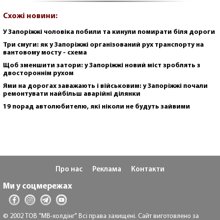
Схожі новини:
У Запоріжжі чоловіка побили та кинули помирати біля дороги
Три смуги: як у Запоріжжі організований рух транспорту на
вантовому мосту - схема
Щоб зменшити затори: у Запоріжжі новий міст зроблять з
двостороннім рухом
Ями на дорогах заважають і військовим: у Запоріжжі почали
ремонтувати найбільш аварійні ділянки
19 порад автолюбителю, які ніколи не будуть зайвими
Про нас
Реклама
Контакти
Ми у соцмережах
© 2002 ТОВ "МВ-холдінг" Всі права захищені. Сайт виготовлено за