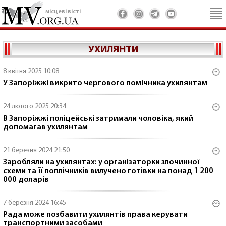
місцеві вісті
УХИЛЯНТИ
8 квітня 2025 10:08
У Запоріжжі викрито чергового помічника ухилянтам
24 лютого 2025 20:34
В Запоріжжі поліцейські затримали чоловіка, який
допомагав ухилянтам
21 березня 2024 21:50
Заробляли на ухилянтах: у організаторки злочинної
схеми та її поплічників вилучено готівки на понад 1 200
000 доларів
7 березня 2024 16:45
Рада може позбавити ухилянтів права керувати
транспортними засобами