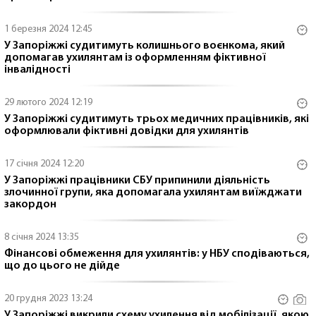
1 березня 2024 12:45
У Запоріжжі судитимуть колишнього воєнкома, який
допомагав ухилянтам із оформленням фіктивної
інвалідності
29 лютого 2024 12:19
У Запоріжжі судитимуть трьох медичних працівників, які
оформлювали фіктивні довідки для ухилянтів
17 січня 2024 12:20
У Запоріжжі працівники СБУ припинили діяльність
злочинної групи, яка допомагала ухилянтам виїжджати
закордон
8 січня 2024 13:35
Фінансові обмеження для ухилянтів: у НБУ сподіваються,
що до цього не дійде
20 грудня 2023 13:24
У Запоріжжі викрили схему ухилення від мобілізації, якою