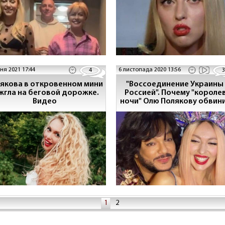
тня 2021 17:44
6 листопада 2020 13:56
4
3
якова в откровенном мини
"Воссоединение Украины 
жгла на беговой дорожке.
Россией". Почему "короле
Видео
ночи" Олю Полякову обвин
в зраде
1
2