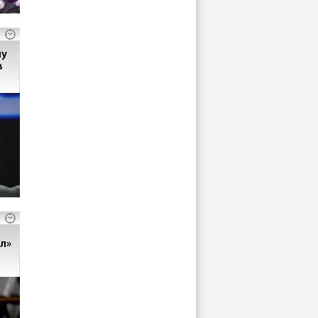
чу
в
л»