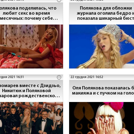
олякова поделилась, что
Полякова для обложки
любит секс во время
журнала оголила бедро 
месячных: почему себе
показала шикарный бюс
отказывать
удня 2021 16:31
22 грудня 2021 16:52
омарев вместе с Дзидзьо,
Оля Полякова показалась 
Никитюк и Поляковой
макияжа и с пучком на гол
чаровал рождественской
колядкой - видео