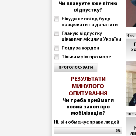
Чи плануєте вже літню
відпустку?
Нікуди не поїду, буду
працювати та донатити
Планую відпустку
4 лют
цікавими місцями України
Поїду за кордон
х
Тільки мрію про море
ПРОГОЛОСУВАТИ
РЕЗУЛЬТАТИ
МИНУЛОГО
ОПИТУВАННЯ
Чи треба приймати
новий закон про
мобілізацію?
18 сі
Ні, він обмежує права людей
0%
яз