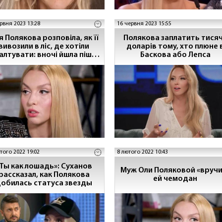
рвня 2023 13:28
16 червня 2023 15:55
я Полякова розповіла, як її
Полякова заплатить тися
вивозили в ліс, де хотіли
доларів тому, хто плюне 
алтувати: вночі йшла пішки
Баскова або Лепса
в місто
того 2022 19:02
8 лютого 2022 10:43
Ты как лошадь»: Суханов
Муж Оли Поляковой «вручи
рассказал, как Полякова
ей чемодан
обилась статуса звезды