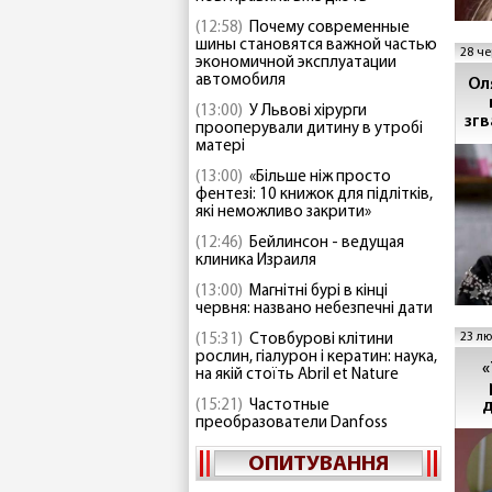
(12:58)
Почему современные
шины становятся важной частью
28 че
экономичной эксплуатации
автомобиля
Ол
(13:00)
У Львові хірурги
згв
прооперували дитину в утробі
матері
(13:00)
«Більше ніж просто
фентезі: 10 книжок для підлітків,
які неможливо закрити»
(12:46)
Бейлинсон - ведущая
клиника Израиля
(13:00)
Магнітні бурі в кінці
червня: названо небезпечні дати
23 лю
(15:31)
Стовбурові клітини
рослин, гіалурон і кератин: наука,
«
на якій стоїть Abril et Nature
д
(15:21)
Частотные
преобразователи Danfoss
ОПИТУВАННЯ