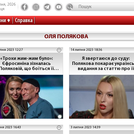
пня, 2026
иця
ини
Справка
ОЛЯ ПОЛЯКОВА
пня 2023 12:27
14 липня 2023 18:36
«Трохи жим-жим було»:
Я звертаюся до суду:
Єфросиніна зізналась
Полякова покарає українс
Поляковій, що боїться її
видання за статтю про її
чоловіка
доньку
ня 2023 16:43
3 липня 2023 14:39