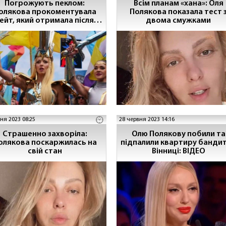
Погрожують пеклом:
Всім планам «хана»: Оля
олякова прокоментувала
Полякова показала тест 
ейт, який отримала після
двома смужками
участі в ЛГБТ-марші
ня 2023 08:25
28 червня 2023 14:16
Страшенно захворіла:
Олю Полякову побили та
олякова поскаржилась на
підпалили квартиру бандит
свій стан
Вінниці: ВІДЕО