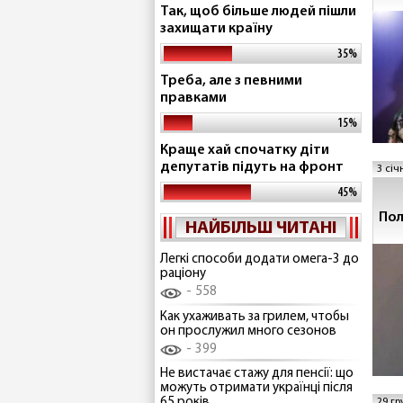
Так, щоб більше людей пішли
захищати країну
35%
Треба, але з певними
правками
15%
Краще хай спочатку діти
депутатів підуть на фронт
3 січ
45%
Пол
НАЙБІЛЬШ ЧИТАНІ
Легкі способи додати омега-3 до
раціону
558
Как ухаживать за грилем, чтобы
он прослужил много сезонов
399
Не вистачає стажу для пенсії: що
можуть отримати українці після
65 років
29 гр