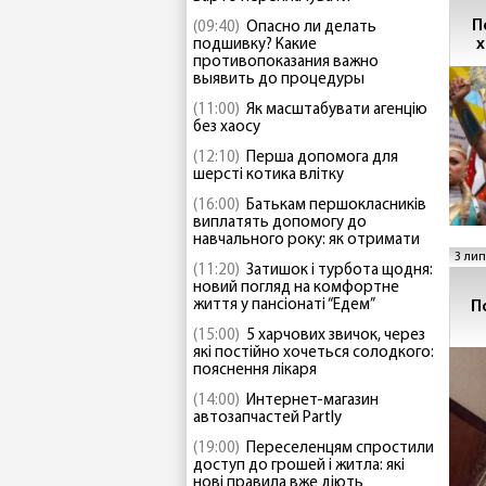
П
(09:40)
Опасно ли делать
х
подшивку? Какие
противопоказания важно
выявить до процедуры
(11:00)
Як масштабувати агенцію
без хаосу
(12:10)
Перша допомога для
шерсті котика влітку
(16:00)
Батькам першокласників
виплатять допомогу до
навчального року: як отримати
3 лип
(11:20)
Затишок і турбота щодня:
новий погляд на комфортне
життя у пансіонаті “Едем”
П
(15:00)
5 харчових звичок, через
які постійно хочеться солодкого:
пояснення лікаря
(14:00)
Интернет-магазин
автозапчастей Partly
(19:00)
Переселенцям спростили
доступ до грошей і житла: які
нові правила вже діють