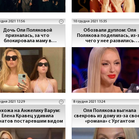
удня 2021 11:56
10 грудня 2021 15:35
Дочь Оли Поляковой
Обозвали дуплом: Оля
призналась, за что
Полякова поделилась, из-за
блокировала маму в
чего у нее развились
оциальных сетях: она об
комплексы
этом не знает
удня 2021 12:29
8 грудня 2021 13:24
охожа на Анжелику Варум:
Оля Полякова выгнала
Елена Кравец удивила
свекровь из дому из-за сво
натов постаревшим видом
«романа» с Ургантом