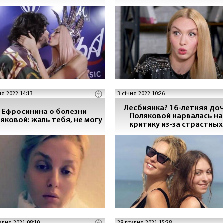
днем рождения
рождения
ня 2022 14:13
3 січня 2022 10:26
Лесбиянка? 16-летняя до
Ефросинина о болезни
Поляковой нарвалась на
яковой: жаль тебя, не могу
критику из-за страстных
поцелуев на камеру.
удня 2021 08:10
28 грудня 2021 15:28