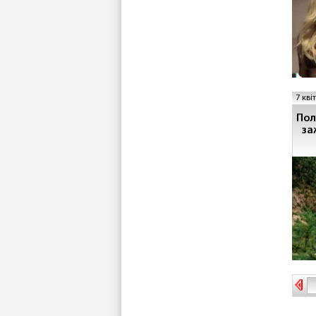
7 кві
Пол
за