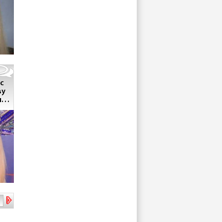
с
ву
или