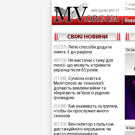
7 сер
Пятн
місцеві вісті
Нов
СВІЖІ НОВИНИ
(12:57)
Легкі способи додати
26 ли
омега-3 до раціону
(09:55)
Не вистачає стажу для
пенсії: що можуть отримати
українці після 65 років
(11:00)
Сучасна освіта в
Мелітополі: як технології
долають виклики війни та
зберігають зв'язок із рідною
громадою
(12:00)
Как ухаживать за грилем,
чтобы он прослужил много
сезонов
(07:55)
Вентилятор з пультом
4 лип
дистанційного керування: чи
варто переплачувати