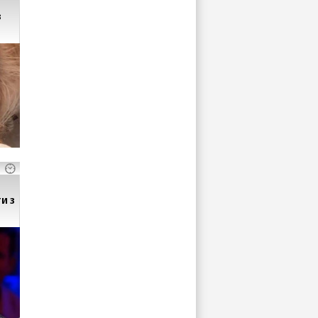
з
и з