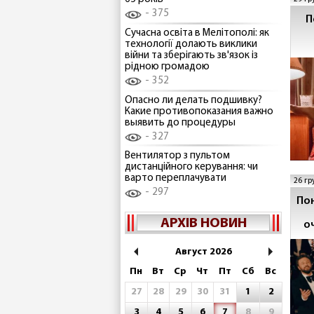
375
П
Сучасна освіта в Мелітополі: як
технології долають виклики
війни та зберігають зв'язок із
рідною громадою
352
Опасно ли делать подшивку?
Какие противопоказания важно
выявить до процедуры
327
Вентилятор з пультом
дистанційного керування: чи
варто переплачувати
26 гр
297
Пон
АРХІВ НОВИН
о
Август 2026
Пн
Вт
Ср
Чт
Пт
Сб
Вс
27
28
29
30
31
1
2
3
4
5
6
7
8
9