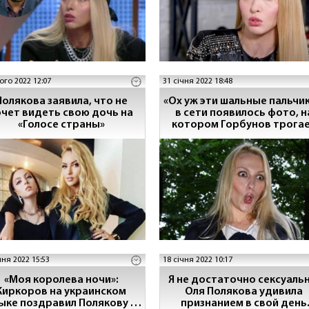
ого 2022 12:07
31 січня 2022 18:48
Полякова заявила, что не
«Ох уж эти шальные пальчик
очет видеть свою дочь на
в сети появилось фото, н
«Голосе страны»
котором Горбунов трога
голую ногу Поляковой
чня 2022 15:53
18 січня 2022 10:17
«Моя королева ночи»:
Я не достаточно сексуальн
Киркоров на украинском
Оля Полякова удивила
ыке поздравил Полякову с
признанием в свой день