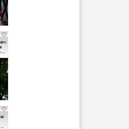
и»:
а
ет
а: