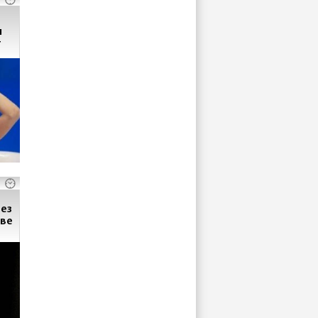
и
т
без
ове