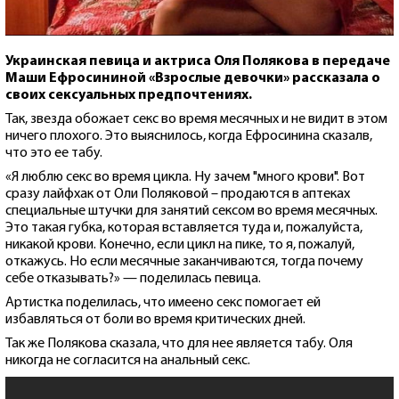
Украинская певица и актриса Оля Полякова в передаче
Маши Ефросининой «Взрослые девочки» рассказала о
своих сексуальных предпочтениях.
Так, звезда обожает секс во время месячных и не видит в этом
ничего плохого. Это выяснилось, когда Ефросинина сказалв,
что это ее табу.
«Я люблю секс во время цикла. Ну зачем "много крови". Вот
сразу лайфхак от Оли Поляковой – продаются в аптеках
специальные штучки для занятий сексом во время месячных.
Это такая губка, которая вставляется туда и, пожалуйста,
никакой крови. Конечно, если цикл на пике, то я, пожалуй,
откажусь. Но если месячные заканчиваются, тогда почему
себе отказывать?» — поделилась певица.
Артистка поделилась, что имеено секс помогает ей
избавляться от боли во время критических дней.
Так же Полякова сказала, что для нее является табу. Оля
никогда не согласится на анальный секс.