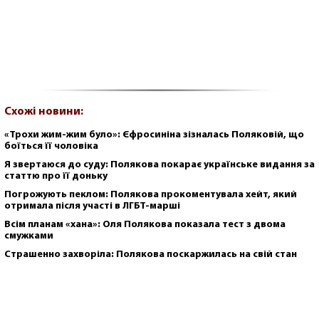
Схожі новини:
«Трохи жим-жим було»: Єфросиніна зізналась Поляковій, що
боїться її чоловіка
Я звертаюся до суду: Полякова покарає українське видання за
статтю про її доньку
Погрожують пеклом: Полякова прокоментувала хейт, який
отримала після участі в ЛГБТ-марші
Всім планам «хана»: Оля Полякова показала тест з двома
смужками
Страшенно захворіла: Полякова поскаржилась на свій стан