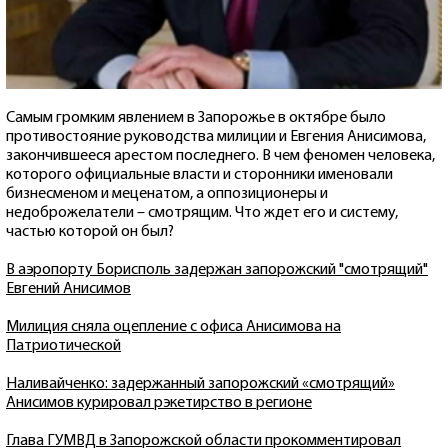
Самым громким явлением в Запорожье в октябре было
противостояние руководства милиции и Евгения Анисимова,
закончившееся арестом последнего. В чем феномен человека,
которого официальные власти и сторонники именовали
бизнесменом и меценатом, а оппозиционеры и
недоброжелатели – смотрящим. Что ждет его и систему,
частью которой он был?
В аэропорту Борисполь задержан запорожский "смотрящий"
Евгений Анисимов
Милиция сняла оцепление с офиса Анисимова на
Патриотической
Наливайченко: задержанный запорожский «смотрящий»
Анисимов курировал рэкетирство в регионе
Глава ГУМВД в Запорожской области прокомментировал