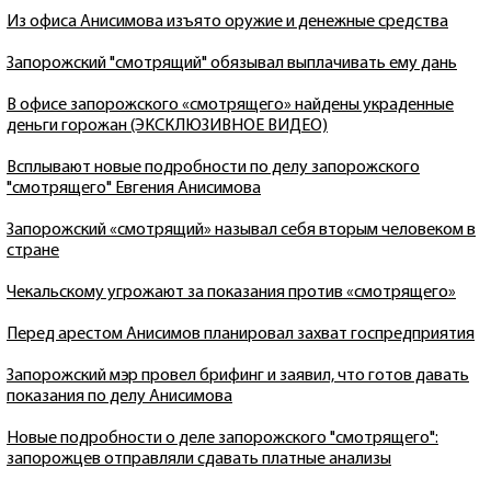
Из офиса Анисимова изъято оружие и денежные средства
Запорожский "смотрящий" обязывал выплачивать ему дань
В офисе запорожского «смотрящего» найдены украденные
деньги горожан (ЭКСКЛЮЗИВНОЕ ВИДЕО)
Всплывают новые подробности по делу запорожского
"смотрящего" Евгения Анисимова
Запорожский «смотрящий» называл себя вторым человеком в
стране
Чекальскому угрожают за показания против «смотрящего»
Перед арестом Анисимов планировал захват госпредприятия
Запорожский мэр провел брифинг и заявил, что готов давать
показания по делу Анисимова
Новые подробности о деле запорожского "смотрящего":
запорожцев отправляли сдавать платные анализы