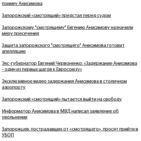
поимку Анисимова
Запорожский «смотрящий» предстал перед судом
Запорожскому "смотрящему" Евгению Анисимову назначили
меру пресечения
Защита запорожского "смотрящего" Анисимова готовит
апелляцию
Экс-губернатор Евгений Червоненко: «Задержание Анисимова
- один из первых шагов к Евросоюзу»
Эксклюзивное видео задержания Анисимова в столичном
аэропорту
Запорожский «смотрящий» пытается выйти на свободу
Информатор Анисимова в МВД написал заявление об
увольнении
Запорожцев, пострадавших от «смотрящего», просят прийти в
УБОП