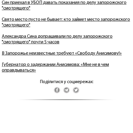
Син приехал в УБОП давать показания по делу запорожского
"смотрящего"
Свято место пусто не бывает: кто займет место запорожского
"смотрящего"
Александра Сина допрашивали по делу запорожского
"смотрящего" почти 5 часов
В Запорожье неизвестные требуют «Свободу Анисимову!»
Губернатор о задержании Анисимова: «Мне не в чем
оправдываться»
Поділитися у соцмережах: