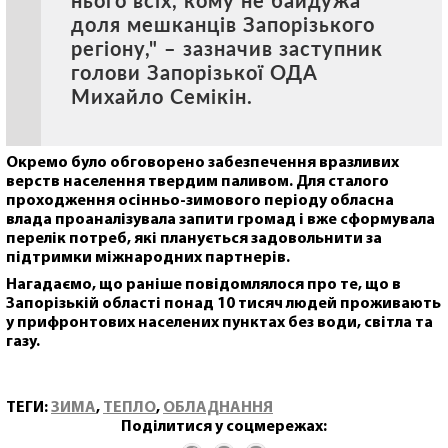
нього всіх, кому не байдужа
доля мешканців Запорізького
регіону," – зазначив заступник
голови Запорізької ОДА
Михайло Семікін.
Окремо було обговорено забезпечення вразливих
верств населення твердим паливом. Для сталого
проходження осінньо-зимового періоду обласна
влада проаналізувала запити громад і вже сформувала
перелік потреб, які планується задовольнити за
підтримки міжнародних партнерів.
Нагадаємо, що раніше повідомлялося про те, що в
Запорізькій області понад 10 тисяч людей проживають
у прифронтових населених пунктах без води, світла та
газу.
ТЕГИ:
ЗИМА
,
ТЕПЛО
,
ОБЛАДНАННЯ
Поділитися у соцмережах: