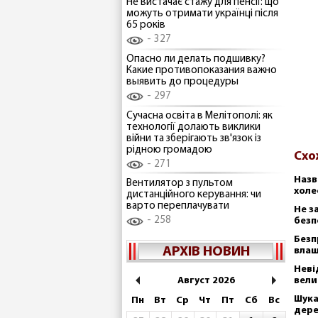
Не вистачає стажу для пенсії: що
можуть отримати українці після
65 років
327
Опасно ли делать подшивку?
Какие противопоказания важно
выявить до процедуры
297
Сучасна освіта в Мелітополі: як
технології долають виклики
війни та зберігають зв'язок із
рідною громадою
Схо
271
Назв
Вентилятор з пультом
холе
дистанційного керування: чи
варто переплачувати
Не з
258
безп
Безп
АРХІВ НОВИН
влаш
Неві
Август 2026
вели
Шука
Пн
Вт
Ср
Чт
Пт
Сб
Вс
дере