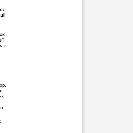
ос.
ції
вою
ії.
має
ор,
не
их
го
о