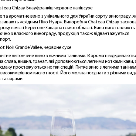
льних виробників:
hateau Chizay Блауфранкіш червоне напівсухе
е та ароматне вино з унікального для України сорту винограду, я
азивають «східним Піно Нуар». Виноробня Chateau Chizay заснов
 року в місті Берегове Закарпатської області. Вино виготовляють
ючно з власного винограду, продукція також відвантажується
кпорт.
not Noir Grande Vallee, червоне сухе
антне витончене вино з ніжними танінами. В ароматі відкривають
ла слива, вишня, гранат, які доповнюються легкими нотками кави, 
ясмаку простежуються нотки спецій. Питке вино з легкими таніна
евисоким рівнем кислотності. Його можна поєднати з різними ви
а та сирами.