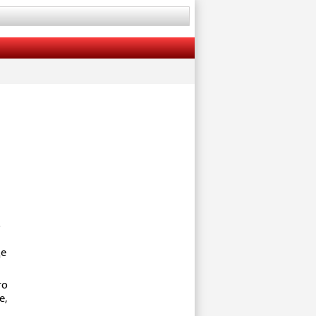
о
ще
го
е,