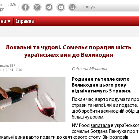
пня, 2026
рг
ини
Справка
Локальні та чудові. Сомельє порадив шість
українських вин до Великодня
ядів: 837
Світлана Мінакова
тня 2024 17:40
Родинне та тепле свято
Великодня цього року
відмічатимуть 5 травня.
Поки є час, варто подумати пр
страви та напої, які ви подасте,
щоб зробити великодній обід 
більш чудовим.
NV Food
запитала
в українсько
сомельє Богдана Панчука про т
локальні вина варто подати до святкового столу. Він розповів,