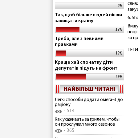
слив
0%
заку
Так, щоб більше людей пішли
6. S
захищати країну
Вишу
35%
поці
за п
Треба, але з певними
правками
ТЕГИ
15%
Краще хай спочатку діти
депутатів підуть на фронт
45%
НАЙБІЛЬШ ЧИТАНІ
Легкі способи додати омега-3 до
раціону
514
Как ухаживать за грилем, чтобы
он прослужил много сезонов
365