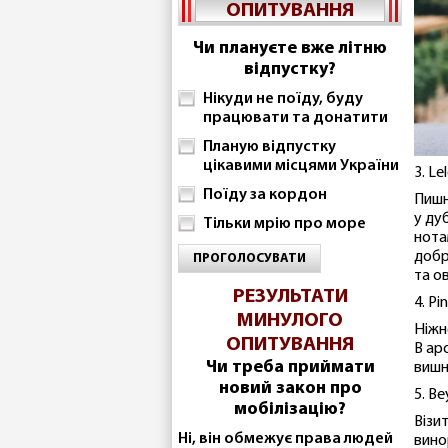
ОПИТУВАННЯ
Чи плануєте вже літню
відпустку?
Нікуди не поїду, буду
працювати та донатити
Планую відпустку
цікавими місцями України
3. L
Поїду за кордон
Пишн
у ду
Тільки мрію про море
нота
добр
ПРОГОЛОСУВАТИ
та о
РЕЗУЛЬТАТИ
4. Pi
МИНУЛОГО
Ніжн
ОПИТУВАННЯ
В ар
Чи треба приймати
вишн
новий закон про
5. B
мобілізацію?
Візи
Ні, він обмежує права людей
вино