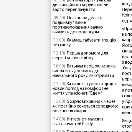
(07:55)
Вентилятор з пультом
що д
дистанційного керування: чи
Пере
варто переплачувати
Кріп
(09:40)
Опасно ли делать
під 
подшивку? Какие
противопоказания важно
«Про
выявить до процедуры
на п
каор
(11:00)
Як масштабувати агенцію
без хаосу
Його
скла
(12:10)
Перша допомога для
наст
шерсті котика влітку
з во
(16:00)
Батькам першокласників
з’яс
виплатять допомогу до
пост
навчального року: як отримати
церк
(11:20)
Затишок і турбота щодня:
вико
новий погляд на комфортне
а по
життя у пансіонаті “Едем”
соло
у Кр
(15:00)
5 харчових звичок, через
які постійно хочеться солодкого:
приг
пояснення лікаря
вино
(14:00)
Интернет-магазин
Якщо
автозапчастей Partly
стол