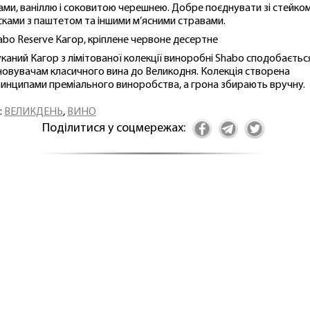
ами, ваніллю і соковитою черешнею. Добре поєднувати зі стейком
сками з паштетом та іншими м’ясними стравами.
habo Reserve Кагор, кріплене червоне десертне
каний Кагор з лімітованої колекції виноробні Shabo сподобаєтьс
новувачам класичного вина до Великодня. Колекція створена
ринципами преміального виноробства, а грона збирають вручну.
:
ВЕЛИКДЕНЬ
,
ВИНО
Поділитися у соцмережах: