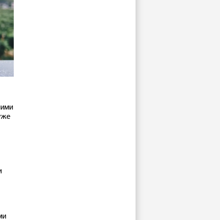
лими
уже
и
ми