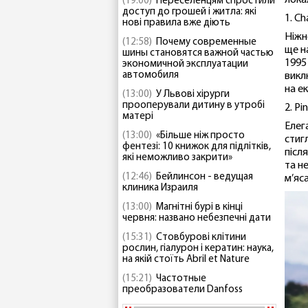
лока
(19:00)
Переселенцям спростили
доступ до грошей і житла: які
1. C
нові правила вже діють
Ніжн
(12:58)
Почему современные
ще н
шины становятся важной частью
1995
экономичной эксплуатации
автомобиля
викл
на е
(13:00)
У Львові хірурги
прооперували дитину в утробі
2. Pi
матері
Елег
(13:00)
«Більше ніж просто
стиг
фентезі: 10 книжок для підлітків,
післ
які неможливо закрити»
та н
(12:46)
Бейлинсон - ведущая
м’яс
клиника Израиля
(13:00)
Магнітні бурі в кінці
червня: названо небезпечні дати
(15:31)
Стовбурові клітини
рослин, гіалурон і кератин: наука,
на якій стоїть Abril et Nature
(15:21)
Частотные
преобразователи Danfoss