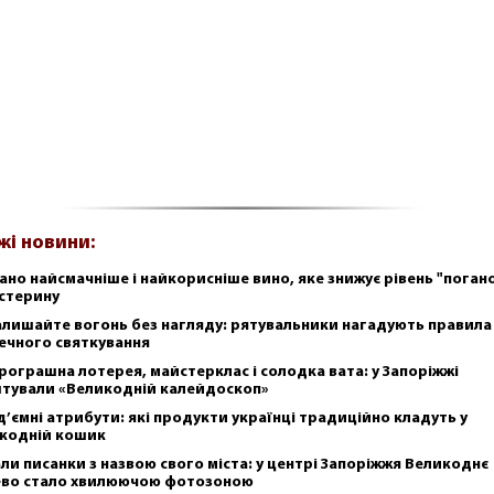
жі новини:
ано найсмачніше і найкорисніше вино, яке знижує рівень "поган
стерину
алишайте вогонь без нагляду: рятувальники нагадують правила
ечного святкування
рограшна лотерея, майстерклас і солодка вата: у Запоріжжі
тували «Великодній калейдоскоп»
д’ємні атрибути: які продукти українці традиційно кладуть у
кодній кошик
ли писанки з назвою свого міста: у центрі Запоріжжя Великоднє
во стало хвилюючою фотозоною