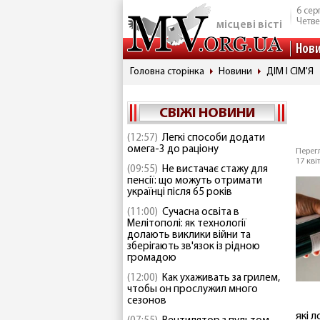
6 сер
Четве
місцеві вісті
Нов
Головна сторінка
Новини
ДІМ І СІМ'Я
СВІЖІ НОВИНИ
(12:57)
Легкі способи додати
омега-3 до раціону
Перегл
17 кві
(09:55)
Не вистачає стажу для
пенсії: що можуть отримати
українці після 65 років
(11:00)
Сучасна освіта в
Мелітополі: як технології
долають виклики війни та
зберігають зв'язок із рідною
громадою
(12:00)
Как ухаживать за грилем,
чтобы он прослужил много
сезонов
які 