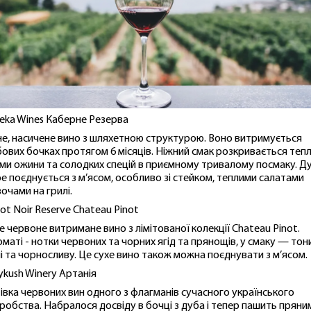
eleka Wines Каберне Резерва
е, насичене вино з шляхетною структурою. Воно витримується
бових бочках протягом 6 місяців. Ніжний смак розкривається теп
ми ожини та солодких спецій в приємному тривалому посмаку. Д
е поєднується з м’ясом, особливо зі стейком, теплими салатами
вочами на грилі.
not Noir Reserve Chateau Pinot
е червоне витримане вино з лімітованої колекції Chateau Pinot.
оматі - нотки червоних та чорних ягід та прянощів, у смаку — тон
і та чорносливу. Це сухе вино також можна поєднувати з м’ясом.
eykush Winery Артанія
тівка червоних вин одного з флагманів сучасного українського
робства. Набралося досвіду в бочці з дуба і тепер пашить пряни