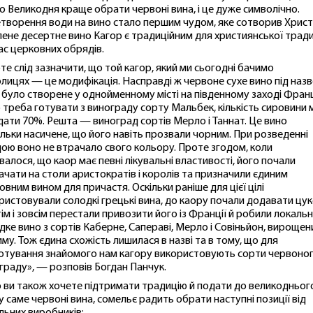
о Великодня краще обрати червоні вина, і це дуже символічно.
творення води на вино стало першим чудом, яке сотворив Христ
лене десертне вино Кагор є традиційним для християнської тради
час церковних обрядів.
те слід зазначити, що той кагор, який ми сьогодні бачимо
олицях — це модифікація. Насправді ж червоне сухе вино під наз
 було створене у однойменному місті на південному заході Франц
 треба готувати з винограду сорту Мальбек, кількість сировини 
дати 70%. Решта — виноград сортів Мерло і Таннат. Це вино
ільки насичене, що його навіть прозвали чорним. При розведенні
дою воно не втрачало свого кольору. Проте згодом, коли
увалося, що каор має певні лікувальні властивості, його почали
ачати на столи аристократів і королів та призначили єдиним
овним вином для причастя. Оскільки раніше для цієї цілі
ристовували солодкі грецькі вина, до каору почали додавати цук
тім і зовсім перестали привозити його із Франції й робили локаль
дке вино з сортів Каберне, Сапераві, Мерло і Совіньйон, вирощен
иму. Тож єдина схожість лишилася в назві та в тому, що для
отування знайомого нам кагору використовують сорти червоно
граду», — розповів Богдан Панчук.
 ви також хочете підтримати традицію й подати до великодньог
у саме червоні вина, сомельє радить обрати наступні позиції від