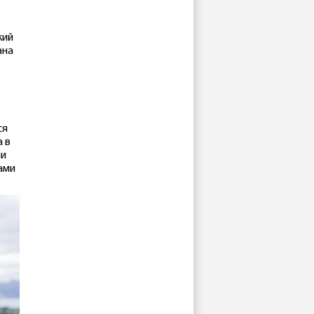
кий
ана
ся
а в
ми
дами