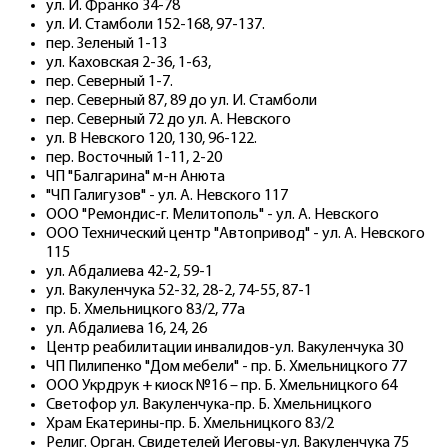
ул. И. Франко 34-78
ул. И. Стамболи 152-168, 97-137.
пер. Зеленый 1-13
ул. Каховская 2-36, 1-63,
пер. Северный 1-7.
пер. Северный 87, 89 до ул. И. Стамболи
пер. Северный 72 до ул. А. Невского
ул. В Невского 120, 130, 96-122.
пер. Восточный 1-11, 2-20
ЧП "Балгарина" м-н Анюта
"ЧП Галигузов" - ул. А. Невского 117
ООО "Ремондис-г. Мелитополь" - ул. А. Невского
ООО Технический центр "Автопривод" - ул. А. Невского
115
ул. Абдалиева 42-2, 59-1
ул. Вакуленчука 52-32, 28-2, 74-55, 87-1
пр. Б. Хмельницкого 83/2, 77а
ул. Абдалиева 16, 24, 26
Центр реабилитации инвалидов-ул. Вакуленчука 30
ЧП Пилипенко "Дом мебели" - пр. Б. Хмельницкого 77
ООО Укрдрук + киоск №16 – пр. Б. Хмельницкого 64
Светофор ул. Вакуленчука-пр. Б. Хмельницкого
Храм Екатерины-пр. Б. Хмельницкого 83/2
Религ. Орган. Свидетелей Иеговы-ул. Вакуленчука 75