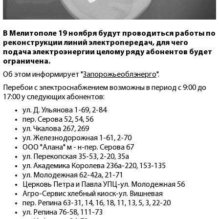
В Мелитополе 19 ноября будут проводиться работы по
реконструкции линий электропередач, для чего
подача электроэнергии целому ряду абонентов будет
ограничена.
Об этом информирует "
Запорожьеоблэнерго
".
Перебои с электроснабжением возможны в период с 9:00 до
17:00 у следующих абонентов:
ул. Д. Ульянова 1-69, 2-84
пер. Серова 52, 54, 56
ул. Чкалова 267, 269
ул. Железнодорожная 1-61, 2-70
ООО "Алана" м - н-пер. Серова 67
ул. Перекопская 35-53, 2-20, 35а
ул. Академика Королева 236а-220, 153-135
ул. Молодежная 62-42а, 21-71
Церковь Петра и Павла УПЦ-ул. Молодежная 56
Агро-Сервис хлебный киоск-ул. Вишневая
пер. Репина 63-31, 14, 16, 18, 11, 13, 5, 3, 22-20
ул. Репина 76-58, 111-73