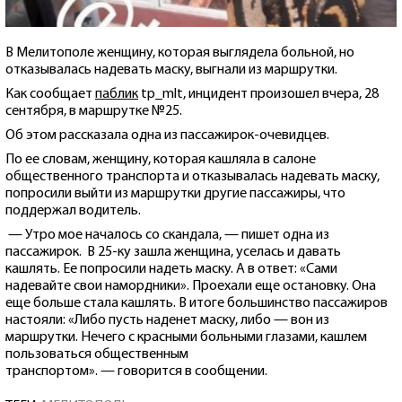
В Мелитополе женщину, которая выглядела больной, но
отказывалась надевать маску, выгнали из маршрутки.
Как сообщает
паблик
tp_mlt, инцидент произошел вчера, 28
сентября, в маршрутке №25.
Об этом рассказала одна из пассажирок-очевидцев.
По ее словам, женщину, которая кашляла в салоне
общественного транспорта и отказывалась надевать маску,
попросили выйти из маршрутки другие пассажиры, что
поддержал водитель.
— Утро мое началось со скандала, — пишет одна из
пассажирок. В 25-ку зашла женщина, уселась и давать
кашлять. Ее попросили надеть маску. А в ответ: «Сами
надевайте свои намордники». Проехали еще остановку. Она
еще больше стала кашлять. В итоге большинство пассажиров
настояли: «Либо пусть наденет маску, либо — вон из
маршрутки. Нечего с красными больными глазами, кашлем
пользоваться общественным
транспортом». — говорится в сообщении.