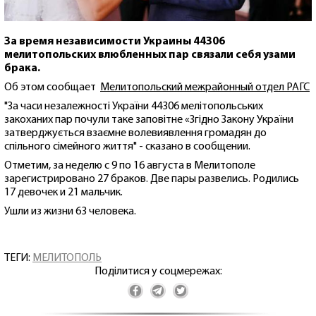
За время независимости Украины 44306
мелитопольских влюбленных пар связали себя узами
брака.
Об этом сообщает
Мелитопольский межрайонный отдел РАГС
"За часи незалежності України 44306 мелітопольських
закоханих пар почули таке заповітне «Згідно Закону України
затверджується взаємне волевиявлення громадян до
спільного сімейного життя" - сказано в сообщении.
Отметим, за неделю с 9 по 16 августа в Мелитополе
зарегистрировано 27 браков. Две пары развелись. Родились
17 девочек и 21 мальчик.
Ушли из жизни 63 человека.
ТЕГИ:
МЕЛИТОПОЛЬ
Поділитися у соцмережах: