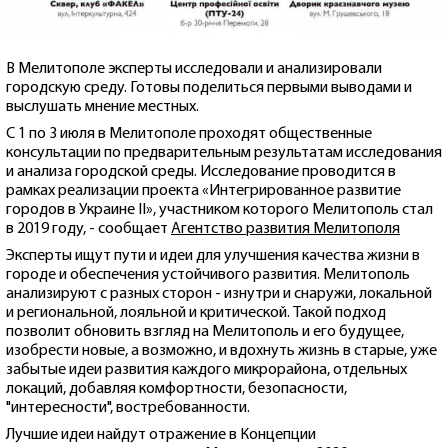
В Мелитополе эксперты исследовали и анализировали
городскую среду. Готовы поделиться первыми выводами и
выслушать мнение местных.
С 1 по 3 июля в Мелитополе проходят общественные
консультации по предварительным результатам исследования
и анализа городской среды. Исследование проводится в
рамках реализации проекта «Интегрированное развитие
городов в Украине II», участником которого Мелитополь стал
в 2019 году, - сообщает
Агентство развития Мелитополя
Эксперты ищут пути и идеи для улучшения качества жизни в
городе и обеспечения устойчивого развития. Мелитополь
анализируют с разных сторон - изнутри и снаружи, локальной
и региональной, лояльной и критической. Такой подход
позволит обновить взгляд на Мелитополь и его будущее,
изобрести новые, а возможно, и вдохнуть жизнь в старые, уже
забытые идеи развития каждого микрорайона, отдельных
локаций, добавляя комфортности, безопасности,
"интересности", востребованности.
Лучшие идеи найдут отражение в Концепции