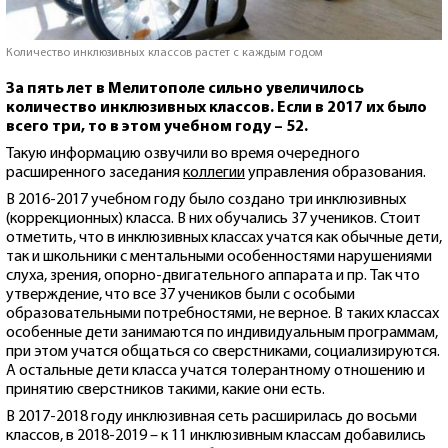
Количество инклюзивных классов растет с каждым годом
За пять лет в Мелитополе сильно увеличилось
количество инклюзивных классов. Если в 2017 их было
всего три, то в этом учебном году – 52.
Такую информацию озвучили во время очередного
расширенного заседания
коллегии
управления образования.
В 2016-2017 учебном году было создано три инклюзивных
(коррекционных) класса. В них обучались 37 учеников. Стоит
отметить, что в инклюзивных классах учатся как обычные дети,
так и школьники с ментальными особенностями нарушениями
слуха, зрения, опорно-двигательного аппарата и пр. Так что
утверждение, что все 37 учеников были с особыми
образовательными потребностями, не верное. В таких классах
особенные дети занимаются по индивидуальным программам,
при этом учатся общаться со сверстниками, социализируются.
А остальные дети класса учатся толерантному отношению и
принятию сверстников такими, какие они есть.
В 2017-2018 году инклюзивная сеть расширилась до восьми
классов, в 2018-2019 – к 11 инклюзивным классам добавились