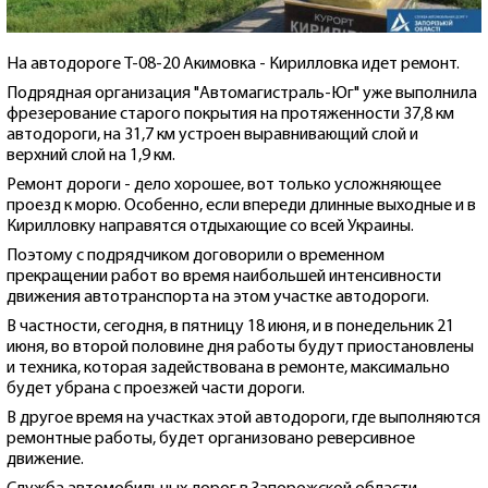
На автодороге Т-08-20 Акимовка - Кирилловка идет ремонт.
Подрядная организация "Автомагистраль-Юг" уже выполнила
фрезерование старого покрытия на протяженности 37,8 км
автодороги, на 31,7 км устроен выравнивающий слой и
верхний слой на 1,9 км.
Ремонт дороги - дело хорошее, вот только усложняющее
проезд к морю. Особенно, если впереди длинные выходные и в
Кирилловку направятся отдыхающие со всей Украины.
Поэтому с подрядчиком договорили о временном
прекращении работ во время наибольшей интенсивности
движения автотранспорта на этом участке автодороги.
В частности, сегодня, в пятницу 18 июня, и в понедельник 21
июня, во второй половине дня работы будут приостановлены
и техника, которая задействована в ремонте, максимально
будет убрана с проезжей части дороги.
В другое время на участках этой автодороги, где выполняются
ремонтные работы, будет организовано реверсивное
движение.