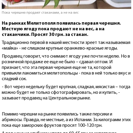
Пока черешню продают стаканами, а не на вес
На рынках Мелитополя появилась первая черешня.
Местную ягоду пока продают не на вес, а на
стаканчики. Просят 30 грн. за стакан.
Традиционно первой в нашей местности зреет так называемая
«майка» - не слишком крупные оранжево-красные ягоды.
Продавец говорит, что снимают ягоду уже почти неделю. Но в
розничной продаже ее еще не было – сдавал оптом. И
признает, что эта первая черешня еще не та, которой
привыкли лакомиться мелитопольцы - пока в ней только вкус и
сладкий сок.
- Вот через недельку будет крупная, сладкая, мясистая – тогда
можно будет не только сфотографировать, но и купить, -
зазывает продавец на Центральном рынке.
Помимо черешни на рынке появились также персики и
абрикосы. Правда, не местные, а из Испании. За килограмм этих
пока еще заморских фруктов просят 100-120 грн.