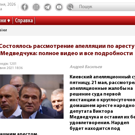
пня, 2026
та
ини
Справка
аїни
Состоялось рассмотрение апелляции по аресту
Медведчука: полное видео и все подробности
ядів: 1201
Андрей Васильев
вня 2021 18:36
Киевский апелляционный с
пятницу, 21 мая, рассмотре
апелляционные жалобы на
решение суда первой
инстанции о круглосуточн
домашнем аресте народно
депутата Виктора
Медведчука и оставил их б
удовлетворения. Нардеп
будет находится под
ашним арестом.