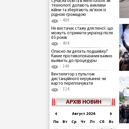
Сучасна освіта в Мелітополі: як
технології долають виклики
війни та зберігають зв'язок із
рідною громадою
409
Не вистачає стажу для пенсії: що
можуть отримати українці після
65 років
404
Опасно ли делать подшивку?
Какие противопоказания важно
выявить до процедуры
349
Вентилятор з пультом
дистанційного керування: чи
варто переплачувати
324
АРХІВ НОВИН
Август 2026
Пн
Вт
Ср
Чт
Пт
Сб
Вс