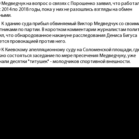
0 Медведчук на вопрос о связях с Порошенко заявил, что работал
с 2014 по 2018 годы, пока у них не разошлись взгляды на обмен
ными.
5 К зданию суда прибыл обвиняемый Виктор Медведчук со своим
тниками по партии. В коротком комментарии журналистам поли
ил, что обнародованное накануне расследования Дениса Бигуса
ется провокацией против него.
0 К Киевскому апелляционному суду на Соломенской площади, гд
но состояться заседание по мере пресечения Медведчуку, уже
нали десятки "титушек" - молодчиков спортивной внешности.