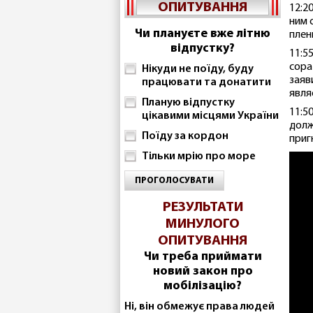
ОПИТУВАННЯ
12:2
ним 
Чи плануєте вже літню
плен
відпустку?
11:5
сора
Нікуди не поїду, буду
заяв
працювати та донатити
явля
Планую відпустку
11:5
цікавими місцями України
долж
Поїду за кордон
приг
Тільки мрію про море
ПРОГОЛОСУВАТИ
РЕЗУЛЬТАТИ
МИНУЛОГО
ОПИТУВАННЯ
Чи треба приймати
новий закон про
мобілізацію?
Ні, він обмежує права людей