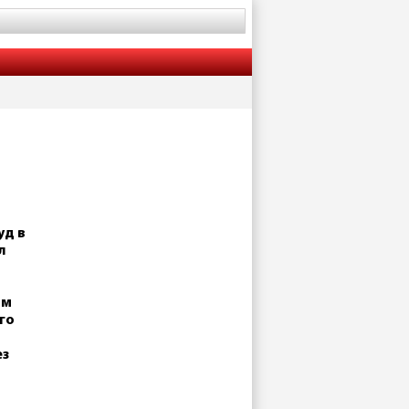
уд в
л
ом
го
ез