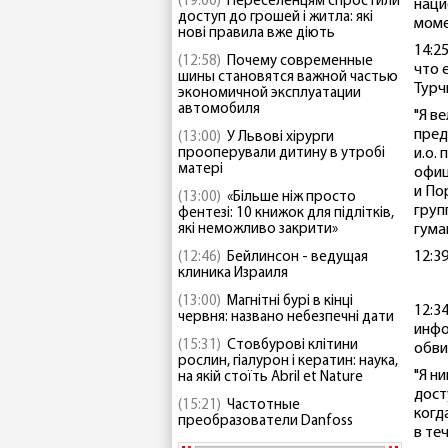
(19:00)
Переселенцям спростили
наци
доступ до грошей і житла: які
моме
нові правила вже діють
14:2
(12:58)
Почему современные
что 
шины становятся важной частью
Турч
экономичной эксплуатации
автомобиля
"Я в
пред
(13:00)
У Львові хірурги
прооперували дитину в утробі
и.о.
матері
офиц
и По
(13:00)
«Більше ніж просто
груп
фентезі: 10 книжок для підлітків,
які неможливо закрити»
гума
12:3
(12:46)
Бейлинсон - ведущая
клиника Израиля
(13:00)
Магнітні бурі в кінці
12:3
червня: названо небезпечні дати
инфо
(15:31)
Стовбурові клітини
обви
рослин, гіалурон і кератин: наука,
"Я н
на якій стоїть Abril et Nature
дост
(15:21)
Частотные
когд
преобразователи Danfoss
в те