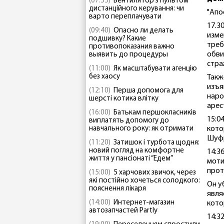
(07:55)
Вентилятор з пультом
дистанційного керування: чи
"Апо
варто переплачувати
17.3
(09:40)
Опасно ли делать
изме
подшивку? Какие
треб
противопоказания важно
обви
выявить до процедуры
стра
(11:00)
Як масштабувати агенцію
без хаосу
Такж
изъя
(12:10)
Перша допомога для
наро
шерсті котика влітку
арес
(16:00)
Батькам першокласників
15:0
виплатять допомогу до
навчального року: як отримати
кото
Шуфр
(11:20)
Затишок і турбота щодня:
новий погляд на комфортне
14:3
життя у пансіонаті “Едем”
моти
прот
(15:00)
5 харчових звичок, через
які постійно хочеться солодкого:
Он у
пояснення лікаря
явля
(14:00)
Интернет-магазин
кото
автозапчастей Partly
14:3