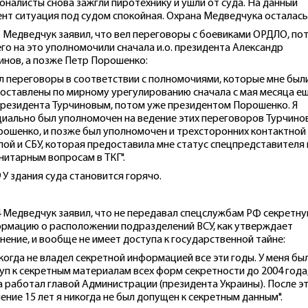
оналисты снова зажгли пиротехнику и ушли от суда. На данный
нт ситуация под судом спокойная. Охрана Медведчука осталась
5 Медведчук заявил, что вел переговоры с боевиками ОРДЛО, по
его на это уполномочили сначала и.о. президента Александр
инов, а позже Петр Порошенко:
ел переговоры в соответствии с полномочиями, которые мне был
оставлены по мирному урегулированию сначала с мая месяца е
 президента Турчиновым, потом уже президентом Порошенко. Я
иально был уполномочен на ведение этих переговоров Турчин
рошенко, и позже был уполномочен и трехсторонних контактной
пой и СБУ, которая предоставила мне статус спецпредставителя
нитарным вопросам в ТКГ".
9 У здания суда становится горячо.
4 Медведчук заявил, что не передавал спецслужбам РФ секретн
рмацию о расположении подразделений ВСУ, как утверждает
нение, и вообще не имеет доступа к государственной тайне:
икогда не владел секретной информацией все эти годы. У меня бы
уп к секретным материалам всех форм секретности до 2004 года
а работал главой Администрации (президента Украины). После э
чение 15 лет я никогда не был допущен к секретным данным".