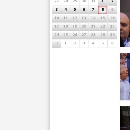
27
28
29
30
31
1
2
3
4
5
6
7
8
9
10
11
12
13
14
15
16
17
18
19
20
21
22
23
24
25
26
27
28
29
30
31
1
2
3
4
5
6