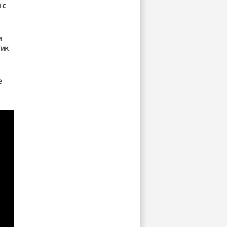
 с
и
тик
е