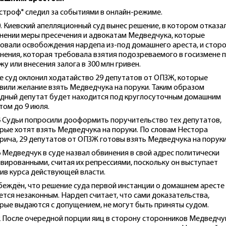
строф" следил за событиями в онлайн-режиме.
0. Киевский апелляционный суд вынес решение, в котором отказал
нении меры пресечения и адвокатам Медведчука, которые
овали освобождения нардепа из-под домашнего ареста, и стор
нения, которая требовала взятия подозреваемого в госизмене 
жу или внесения залога в 300 млн гривен.
е суд оклонил ходатайство 29 депутатов от ОПЗЖ, которые
вили желание взять Медведчука на поруки. Таким образом
дный депутат будет находится под круглосуточным домашним
том до 9 июля.
4 Судьи попросили дооформить поручительство тех депутатов,
рые хотят взять Медведчука на поруки. По словам Нестора
ича, 29 депутатов от ОПЗЖ готовы взять Медведчука на поруки
6 Медведчук в суде назвал обвинения в свой адрес политически
вированными, считая их репрессиями, поскольку он выступает
ив курса действующей власти.
беждён, что решение суда первой инстанции о домашнем аресте
ется незаконным. Нардеп считает, что сами доказательства,
рые выдаются с допущением, не могут быть приняты судом.
2 После очередной порции яиц в сторону сторонников Медведчу