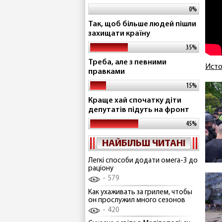
0%
Так, щоб більше людей пішли
захищати країну
35%
Треба, але з певними
Исто
правками
15%
Краще хай спочатку діти
депутатів підуть на фронт
45%
НАЙБІЛЬШ ЧИТАНІ
Легкі способи додати омега-3 до
раціону
579
Как ухаживать за грилем, чтобы
он прослужил много сезонов
420