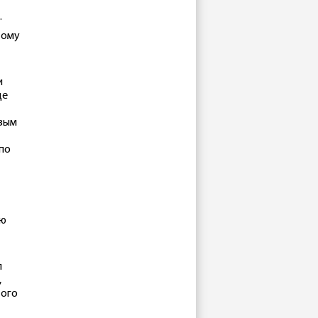
.
тому
и
ще
овым
 по
ую
л
,
того