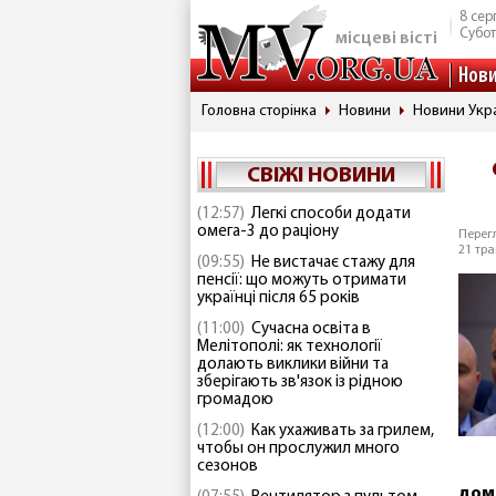
8 сер
Субо
місцеві вісті
Нов
Головна сторінка
Новини
Новини Укр
СВІЖІ НОВИНИ
(12:57)
Легкі способи додати
омега-3 до раціону
Перегл
21 тра
(09:55)
Не вистачає стажу для
пенсії: що можуть отримати
українці після 65 років
(11:00)
Сучасна освіта в
Мелітополі: як технології
долають виклики війни та
зберігають зв'язок із рідною
громадою
(12:00)
Как ухаживать за грилем,
чтобы он прослужил много
сезонов
дом