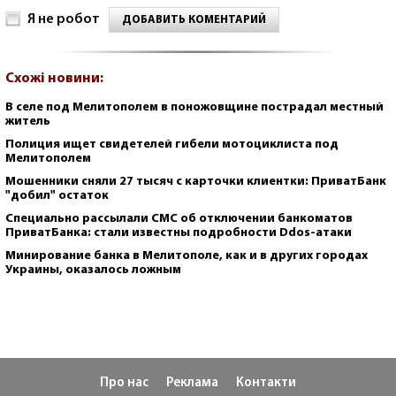
Я не робот
ДОБАВИТЬ КОМЕНТАРИЙ
Схожі новини:
В селе под Мелитополем в поножовщине пострадал местный
житель
Полиция ищет свидетелей гибели мотоциклиста под
Мелитополем
Мошенники сняли 27 тысяч с карточки клиентки: ПриватБанк
"добил" остаток
Специально рассылали СМС об отключении банкоматов
ПриватБанка: стали известны подробности Ddos-атаки
Минирование банка в Мелитополе, как и в других городах
Украины, оказалось ложным
Про нас
Реклама
Контакти