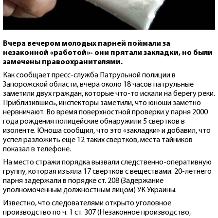
Вчера вечером молодых парней поймали за
незаконной «работой»- они прятали закладки, но были
замечены правоохранителями.
Как сообщает пресс-служба Патрульной полиции в
Запорожской области, вчера около 18 часов патрульные
заметили двух граждан, которые что-то искали на берегу реки.
Приблизившись, инспекторы заметили, что юноши заметно
нервничают. Во время поверхностной проверки у парня 2000
года рождения полицейские обнаружили 5 свертков в
изоленте. Юноша сообщил, что это «закладки» и добавил, что
успел разложить еще 12 таких свертков, места тайников
показал в телефоне.
На место стражи порядка вызвали следственно-оперативную
группу, которая изъяла 17 свертков с веществами. 20-летнего
парня задержали в порядке ст. 208 (Задержание
уполномоченным должностным лицом) УК Украины.
Известно, что следователями открыто уголовное
производство по ч. 1 ст. 307 (Незаконное производство,