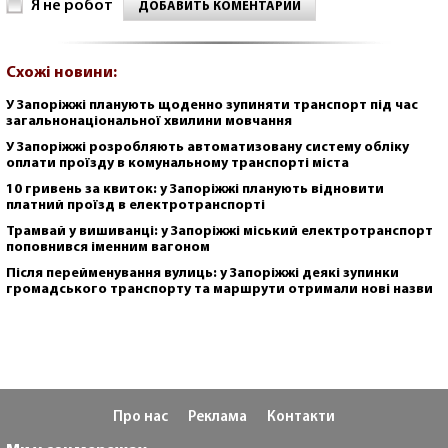
Я не робот
ДОБАВИТЬ КОМЕНТАРИЙ
Схожі новини:
У Запоріжжі планують щоденно зупиняти транспорт під час
загальнонаціональної хвилини мовчання
У Запоріжжі розробляють автоматизовану систему обліку
оплати проїзду в комунальному транспорті міста
10 гривень за квиток: у Запоріжжі планують відновити
платний проїзд в електротранспорті
Трамвай у вишиванці: у Запоріжжі міський електротранспорт
поповнився іменним вагоном
Після перейменування вулиць: у Запоріжжі деякі зупинки
громадського транспорту та маршрути отримали нові назви
Про нас
Реклама
Контакти