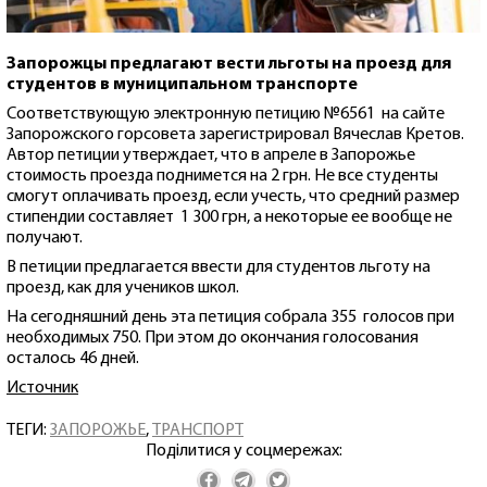
Запорожцы предлагают вести льготы на проезд для
студентов в муниципальном транспорте
Соответствующую электронную петицию №6561 на сайте
Запорожского горсовета зарегистрировал Вячеслав Кретов.
Автор петиции утверждает, что в апреле в Запорожье
стоимость проезда поднимется на 2 грн. Не все студенты
смогут оплачивать проезд, если учесть, что средний размер
стипендии составляет 1 300 грн, а некоторые ее вообще не
получают.
В петиции предлагается ввести для студентов льготу на
проезд, как для учеников школ.
На сегодняшний день эта петиция собрала 355 голосов при
необходимых 750. При этом до окончания голосования
осталось 46 дней.
Источник
ТЕГИ:
ЗАПОРОЖЬЕ
,
ТРАНСПОРТ
Поділитися у соцмережах: