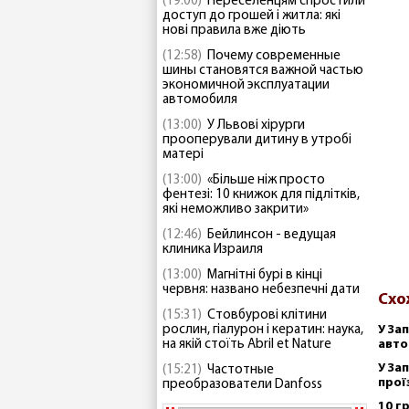
(19:00)
Переселенцям спростили
доступ до грошей і житла: які
нові правила вже діють
(12:58)
Почему современные
шины становятся важной частью
экономичной эксплуатации
автомобиля
(13:00)
У Львові хірурги
прооперували дитину в утробі
матері
(13:00)
«Більше ніж просто
фентезі: 10 книжок для підлітків,
які неможливо закрити»
(12:46)
Бейлинсон - ведущая
клиника Израиля
(13:00)
Магнітні бурі в кінці
червня: названо небезпечні дати
Схо
(15:31)
Стовбурові клітини
рослин, гіалурон і кератин: наука,
У За
на якій стоїть Abril et Nature
авто
У За
(15:21)
Частотные
прої
преобразователи Danfoss
10 г