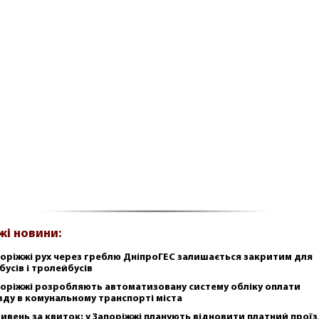
жі новини:
поріжжі рух через греблю ДніпроГЕС залишається закритим для
бусів і тролейбусів
поріжжі розробляють автоматизовану систему обліку оплати
зду в комунальному транспорті міста
ривень за квиток: у Запоріжжі планують відновити платний проїз