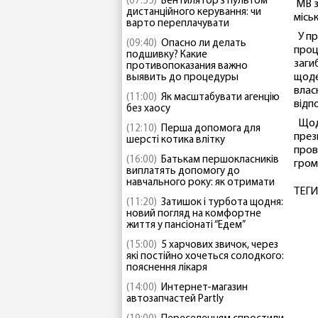
(07:55)
Вентилятор з пультом
МВ з
дистанційного керування: чи
міськ
варто переплачувати
У пр
(09:40)
Опасно ли делать
проц
подшивку? Какие
заги
противопоказания важно
щоде
выявить до процедуры
влас
(11:00)
Як масштабувати агенцію
відп
без хаосу
Щоде
(12:10)
Перша допомога для
през
шерсті котика влітку
пров
(16:00)
Батькам першокласників
гром
виплатять допомогу до
навчального року: як отримати
ТЕГИ
(11:20)
Затишок і турбота щодня:
новий погляд на комфортне
життя у пансіонаті “Едем”
(15:00)
5 харчових звичок, через
які постійно хочеться солодкого:
пояснення лікаря
(14:00)
Интернет-магазин
автозапчастей Partly