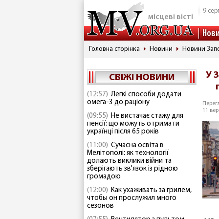
9 сер
місцеві вісті
Нов
Головна сторінка
Новини
Новини Запо
У 
СВІЖІ НОВИНИ
(12:57)
Легкі способи додати
омега-3 до раціону
Перегл
11 вер
(09:55)
Не вистачає стажу для
пенсії: що можуть отримати
українці після 65 років
(11:00)
Сучасна освіта в
Мелітополі: як технології
долають виклики війни та
зберігають зв'язок із рідною
громадою
(12:00)
Как ухаживать за грилем,
чтобы он прослужил много
сезонов