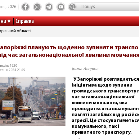
пня, 2026
ини
Справка
різькой області
Запоріжжі планують щоденно зупиняти транспо
під час загальнонаціональної хвилини мовчанн
ядів: 1620
Ірина Аверіна
есня 2024 21:45
У Запоріжжі розглядається
ініціатива щодо зупинки
громадського транспорту 
час загальнонаціональної
хвилини мовчання, яка
проводиться на вшануванн
пам'яті загиблих від російс
агресії. Це стосуватиметься
комунального, так і
приватного транспорту.