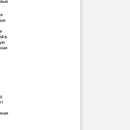
рвью
ся
ные
е
ей в
ную
ьная
но
ет
нная