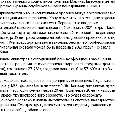
 сказала министр социальной политики Марина Лазебная в инте
рфакс-Украина, опубликованном в понедельник, 15 июня.
дполагается, что накопительным уровнем могут воспользовать
потенциальные пенсионеры. Хочу отметить, что есть две отдель
пительные пенсионные системы. Первая – это введение
ательной накопительной пенсионной системы с 2021 года…Такж
аботаем над второй тоже накопительной системой – но для люд
асте до 35 лет, работающих на работах, дающих право на льгот
ию… Мы предусматриваем в законопроекте, что профессионал
пительная система может быть введена в 2021 году", – сказала
бная.
ловам министра на сегодняшний день коэффициент замещения
азатель сравнения пенсии человека к зарплате перед выходом на
ию), составляет 27-28%, тогда как ранее он был 57-60% и это был
ший показатель.
к сожалению, наблюдаются тенденции к уменьшению. Тогда, как по
дарту МОТ должна быть не менее 40%. Поэтому нам сейчас нуж
мать, что люди получат через 20 лет. Если через 20 лет у нас буд
 людей трудоспособного возраста, кто будет содержать
ионеров? Поэтому и нужна накопительная система, как единстве
ернатива. Сегодня идут дискуссии вокруг модели управления и
ты активов", – добавила она.