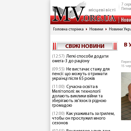
7 сер
Пятн
місцеві вісті
Нов
Головна сторінка
Новини
Новини Укр
В 
СВІЖІ НОВИНИ
(12:57)
Легкі способи додати
омега-3 до раціону
Перегл
15 чер
(09:55)
Не вистачає стажу для
пенсії: що можуть отримати
українці після 65 років
(11:00)
Сучасна освіта в
Мелітополі: як технології
долають виклики війни та
зберігають зв'язок із рідною
громадою
(12:00)
Как ухаживать за грилем,
чтобы он прослужил много
сезонов