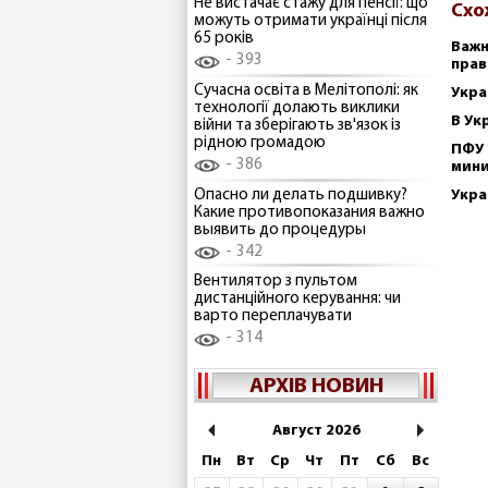
Не вистачає стажу для пенсії: що
Схо
можуть отримати українці після
65 років
Важн
393
прав
Сучасна освіта в Мелітополі: як
Укра
технології долають виклики
В Ук
війни та зберігають зв'язок із
рідною громадою
ПФУ 
386
мин
Опасно ли делать подшивку?
Укра
Какие противопоказания важно
выявить до процедуры
342
Вентилятор з пультом
дистанційного керування: чи
варто переплачувати
314
АРХІВ НОВИН
Август 2026
Пн
Вт
Ср
Чт
Пт
Сб
Вс