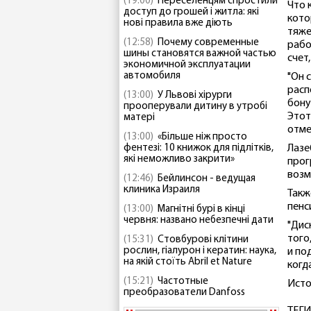
(19:00)
Переселенцям спростили
Что 
доступ до грошей і житла: які
кото
нові правила вже діють
тяже
(12:58)
Почему современные
рабо
шины становятся важной частью
счет
экономичной эксплуатации
автомобиля
"Он 
расп
(13:00)
У Львові хірурги
бону
прооперували дитину в утробі
Этот
матері
отме
(13:00)
«Більше ніж просто
фентезі: 10 книжок для підлітків,
Лазе
які неможливо закрити»
прог
возм
(12:46)
Бейлинсон - ведущая
клиника Израиля
Такж
пенс
(13:00)
Магнітні бурі в кінці
червня: названо небезпечні дати
"Дис
того
(15:31)
Стовбурові клітини
рослин, гіалурон і кератин: наука,
и по
на якій стоїть Abril et Nature
когд
(15:21)
Частотные
Исто
преобразователи Danfoss