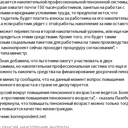
касается накопительной профессиональной пенсионной системы,
рая охватит почти 150 тысяч работников, занятых на работах с
лыми и вредными условиями труда, то предполагается, что
тодатель будет платить взносы за работника на его накопител
, а если работник уйдет с этой работы, накопления за ним остают
сможет перевести на второй накопительный уровень, или еще ка
орядиться этими средствами. Кроме того, это будет таким
сным социальным пакетом для работника на таких производства
 законопроект сейчас проходит процедуру согласования", –
тила министр.
бная добавила, что льготники смогут участвовать в двух
раммах, но накопительная профессиональная система это еще и
ожность накопить средства на финансирование досрочной пенс
е министр сообщила, что на данный момент вопрос повышения
ионного возраста в стране не дискутируется.
куссий вокруг повышения пенсионного возраста не ведется. Бол
, я противник повышения пенсионного возраста", – сказала Лазеб
дчеркнула, что повышать пенсионный возраст можно только тогд
а повысится качество жизни граждан.
чник: korrespondent.net