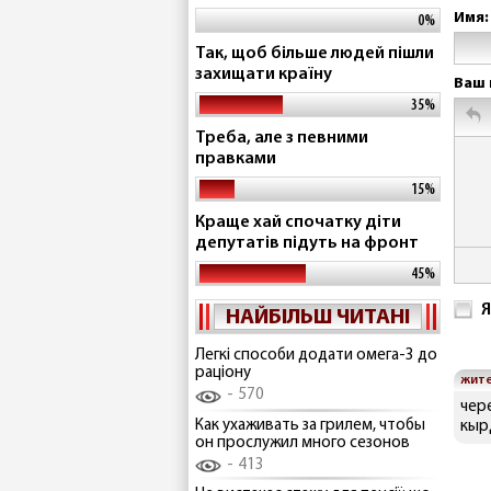
Имя:
0%
Так, щоб більше людей пішли
захищати країну
Ваш 
35%
Треба, але з певними
правками
15%
Краще хай спочатку діти
депутатів підуть на фронт
45%
Я
НАЙБІЛЬШ ЧИТАНІ
Легкі способи додати омега-3 до
раціону
жит
570
чер
Как ухаживать за грилем, чтобы
кыр
он прослужил много сезонов
413