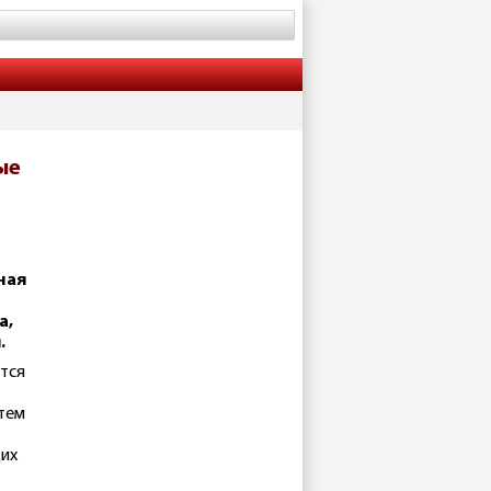
ые
ная
а,
.
ется
тем
щих