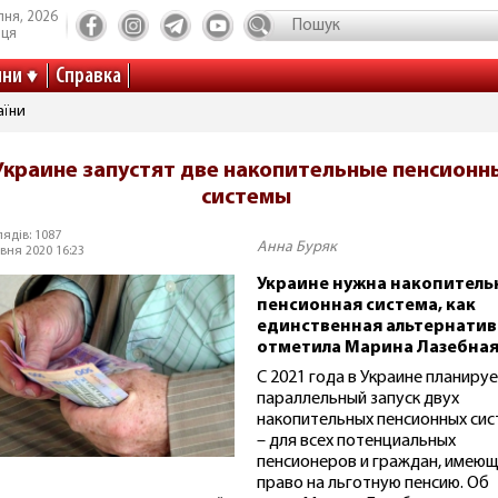
пня, 2026
иця
ини
Справка
аїни
Украине запустят две накопительные пенсионн
системы
ядів: 1087
Анна Буряк
вня 2020 16:23
Украине нужна накопитель
пенсионная система, как
единственная альтернатив
отметила Марина Лазебная
С 2021 года в Украине планиру
параллельный запуск двух
накопительных пенсионных сис
– для всех потенциальных
пенсионеров и граждан, имею
право на льготную пенсию. Об