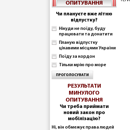
ТЕГИ
ОПИТУВАННЯ
Чи плануєте вже літню
відпустку?
Нікуди не поїду, буду
працювати та донатити
Планую відпустку
цікавими місцями України
Поїду за кордон
Тільки мрію про море
ПРОГОЛОСУВАТИ
РЕЗУЛЬТАТИ
МИНУЛОГО
ОПИТУВАННЯ
Чи треба приймати
новий закон про
мобілізацію?
Ні, він обмежує права людей