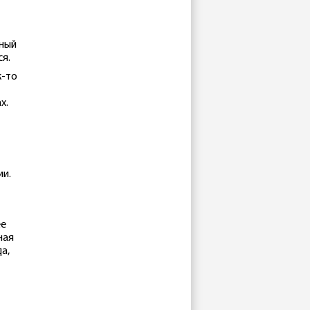
ьный
ся.
к-то
х.
ии.
ее
ная
а,