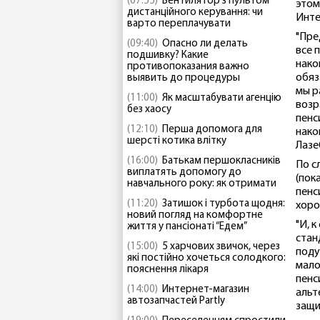
(07:55)
Вентилятор з пультом
этом
дистанційного керування: чи
Инте
варто переплачувати
"Пре
(09:40)
Опасно ли делать
все 
подшивку? Какие
нако
противопоказания важно
обяз
выявить до процедуры
мы р
(11:00)
Як масштабувати агенцію
возр
без хаосу
пенс
(12:10)
Перша допомога для
нако
шерсті котика влітку
Лазе
(16:00)
Батькам першокласників
По с
виплатять допомогу до
(пок
навчального року: як отримати
пенс
(11:20)
Затишок і турбота щодня:
хоро
новий погляд на комфортне
"И, 
життя у пансіонаті “Едем”
стан
(15:00)
5 харчових звичок, через
поду
які постійно хочеться солодкого:
мало
пояснення лікаря
пенс
(14:00)
Интернет-магазин
альт
автозапчастей Partly
защи