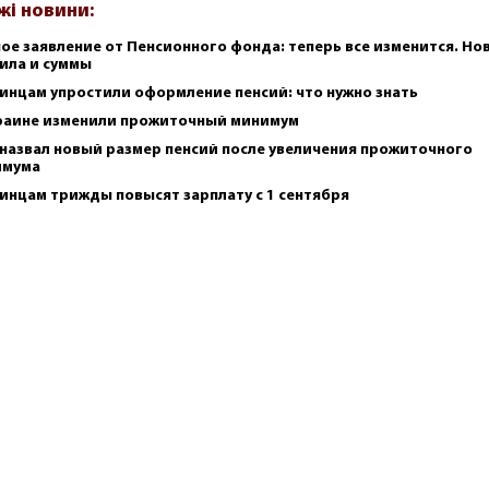
жі новини:
ое заявление от Пенсионного фонда: теперь все изменится. Но
ила и суммы
инцам упростили оформление пенсий: что нужно знать
раине изменили прожиточный минимум
назвал новый размер пенсий после увеличения прожиточного
имума
инцам трижды повысят зарплату с 1 сентября