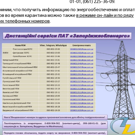
01-01, (061) 225-36-09.
мним, что получить информацию по энергообеспечению и опла
ов во время карантина можно также
в режиме он-лайн и по ряду
их телефонных номеров
.