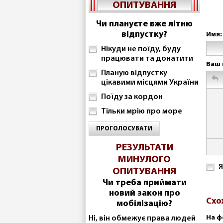
ОПИТУВАННЯ
Чи плануєте вже літню
відпустку?
Имя:
Нікуди не поїду, буду
працювати та донатити
Ваш 
Планую відпустку
цікавими місцями України
Поїду за кордон
Тільки мрію про море
ПРОГОЛОСУВАТИ
РЕЗУЛЬТАТИ
МИНУЛОГО
Я
ОПИТУВАННЯ
Чи треба приймати
новий закон про
Схо
мобілізацію?
На ф
Ні, він обмежує права людей