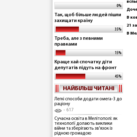
вспы
0%
Доче
Так, щоб більше людей пішли
В ко
захищати країну
21 з
35%
В Ме
Треба, але з певними
правками
15%
Краще хай спочатку діти
депутатів підуть на фронт
45%
НАЙБІЛЬШ ЧИТАНІ
Легкі способи додати омега-3 до
раціону
617
Сучасна освіта в Мелітополі: як
технології долають виклики
війни та зберігають зв'язок із
рідною громадою