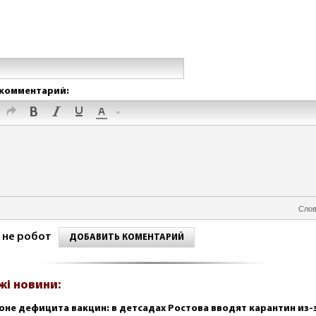
комментарий:
Слов
 не робот
ДОБАВИТЬ КОМЕНТАРИЙ
жі новини:
оне дефицита вакцин: в детсадах Ростова вводят карантин из-