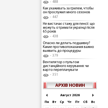
488
Как ухаживать за грилем, чтобы
он прослужил много сезонов
447
Не вистачає стажу для пенсії: що
можуть отримати українці після
65 років
438
Опасно ли делать подшивку?
Какие противопоказания важно
выявить до процедуры
379
Вентилятор з пультом
дистанційного керування: чи
варто переплачувати
351
АРХІВ НОВИН
Август 2026
Пн
Вт
Ср
Чт
Пт
Сб
Вс