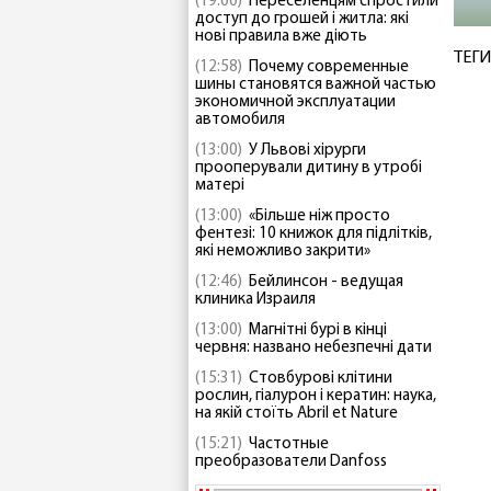
(19:00)
Переселенцям спростили
доступ до грошей і житла: які
нові правила вже діють
ТЕГИ
(12:58)
Почему современные
шины становятся важной частью
экономичной эксплуатации
автомобиля
(13:00)
У Львові хірурги
прооперували дитину в утробі
матері
(13:00)
«Більше ніж просто
фентезі: 10 книжок для підлітків,
які неможливо закрити»
(12:46)
Бейлинсон - ведущая
клиника Израиля
(13:00)
Магнітні бурі в кінці
червня: названо небезпечні дати
(15:31)
Стовбурові клітини
рослин, гіалурон і кератин: наука,
на якій стоїть Abril et Nature
(15:21)
Частотные
преобразователи Danfoss