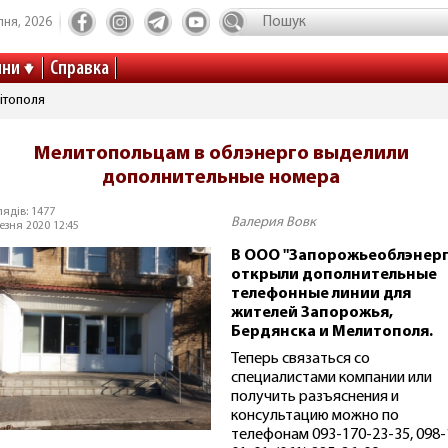
пня, 2026
ини
Справка
ітополя
Мелитопольцам в облэнерго выделили
дополнительные номера
ядів: 1477
Валерия Вовк
езня 2020 12:45
В ООО "Запорожьеоблэнерг
открыли дополнительные
телефонные линии для
жителей Запорожья,
Бердянска и Мелитополя.
Теперь связаться со
специалистами компании или
получить разъяснения и
консультацию можно по
телефонам 093-170-23-35, 098-