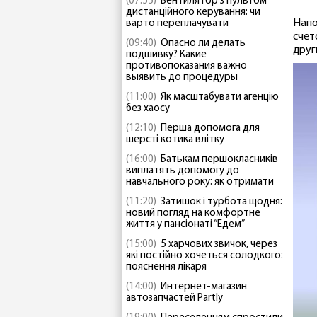
(07:55)
Вентилятор з пультом
дистанційного керування: чи
Напо
варто переплачувати
счет
(09:40)
Опасно ли делать
друг
подшивку? Какие
противопоказания важно
выявить до процедуры
(11:00)
Як масштабувати агенцію
без хаосу
(12:10)
Перша допомога для
шерсті котика влітку
(16:00)
Батькам першокласників
виплатять допомогу до
навчального року: як отримати
(11:20)
Затишок і турбота щодня:
новий погляд на комфортне
життя у пансіонаті “Едем”
(15:00)
5 харчових звичок, через
які постійно хочеться солодкого:
пояснення лікаря
(14:00)
Интернет-магазин
автозапчастей Partly