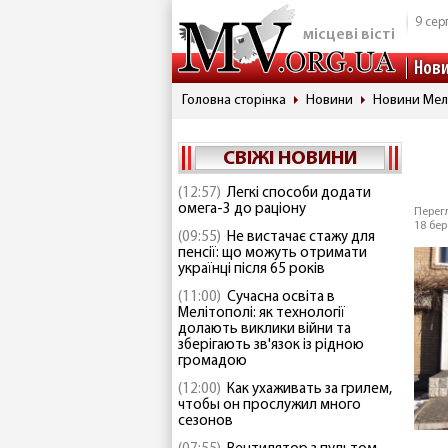
9 сер
місцеві вісті
Нов
Головна сторінка
Новини
Новини Мел
СВІЖІ НОВИНИ
(12:57)
Легкі способи додати
омега-3 до раціону
Перегл
18 бер
(09:55)
Не вистачає стажу для
пенсії: що можуть отримати
українці після 65 років
(11:00)
Сучасна освіта в
Мелітополі: як технології
долають виклики війни та
зберігають зв'язок із рідною
громадою
(12:00)
Как ухаживать за грилем,
чтобы он прослужил много
сезонов