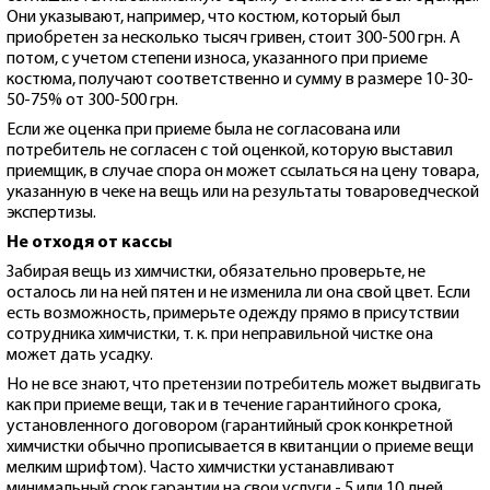
Они указывают, например, что костюм, который был
приобретен за несколько тысяч гривен, стоит 300-500 грн. А
потом, с учетом степени износа, указанного при приеме
костюма, получают соответственно и сумму в размере 10-30-
50-75% от 300-500 грн.
Если же оценка при приеме была не согласована или
потребитель не согласен с той оценкой, которую выставил
приемщик, в случае спора он может ссылаться на цену товара,
указанную в чеке на вещь или на результаты товароведческой
экспертизы.
Не отходя от кассы
Забирая вещь из химчистки, обязательно проверьте, не
осталось ли на ней пятен и не изменила ли она свой цвет. Если
есть возможность, примерьте одежду прямо в присутствии
сотрудника химчистки, т. к. при неправильной чистке она
может дать усадку.
Но не все знают, что претензии потребитель может выдвигать
как при приеме вещи, так и в течение гарантийного срока,
установленного договором (гарантийный срок конкретной
химчистки обычно прописывается в квитанции о приеме вещи
мелким шрифтом). Часто химчистки устанавливают
минимальный срок гарантии на свои услуги - 5 или 10 дней.