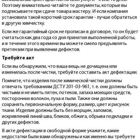
Поэтому внимательно читайте те документы, которые вы
подписываете при сдаче товара мастеру. И если компания
установила такой короткий срок гарантии - лучше обратиться
в другую химчистку.
Если же гарантийный срок не прописан в договоре, то он будет
считаться как два года со дня принятия выполненной работы,
и в течение этого времени вы можете смело предъявлять
претензии при выявлении дефектов.
Требуйте акт
Если вы обнаружили, что ваша вещь не дочищена или
изменилась после чистки, требуйте составить акт дефектации.
Помните, что изделия после химической чистки должны
отвечать требованиям ДСТУ 201-03-961, т. е. они должны быть
чистыми и не иметь пятен, потеков, запаха моющих средств,
посторонних волокон, пуха и пыли. Также они должны
сохранять первоначальную форму, размер, цвет и рисунок
ткани. Изделия должны быть без морщин, заломов,
искривлений линий шва, бликов, обжига, обрыва подкладки и
других дефектов.
В акте дефектации в свободной форме укажите, какие
недостатки были вами обнаружены и как именно вы требуете