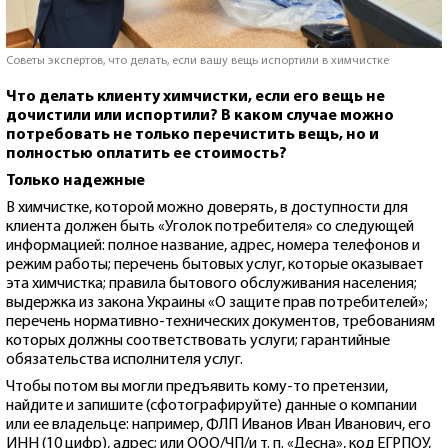
Советы экспертов, что делать, если вашу вещь испортили в химчистке
Что делать клиенту химчистки, если его вещь не
дочистили или испортили? В каком случае можно
потребовать не только перечистить вещь, но и
полностью оплатить ее стоимость?
Только надежные
В химчистке, которой можно доверять, в доступности для
клиента должен быть «Уголок потребителя» со следующей
информацией: полное название, адрес, номера телефонов и
режим работы; перечень бытовых услуг, которые оказывает
эта химчистка; правила бытового обслуживания населения;
выдержка из закона Украины «О защите прав потребителей»;
перечень нормативно-технических документов, требованиям
которых должны соответствовать услуги; гарантийные
обязательства исполнителя услуг.
Чтобы потом вы могли предъявить кому-то претензии,
найдите и запишите (сфотографируйте) данные о компании
или ее владельце: например, ФЛП Иванов Иван Иванович, его
ИНН (10 цифр), адрес; или ООО/ЧП/и т. п. «Десна», код ЕГРПОУ,