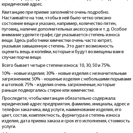
юридический адрес.
Квитанцию при приеме заполняйте очень подробно.
Настаивайте на том, чтобы в ней было четко описано
состояние вещи и указано, например, количество пятен,
пуговиц, наличие дополнительных аксессуаров и т. д. Особое
внимание уделите графе, где указывается степень износа
вещи. Здесь работники химчистки очень часто хитрят,
указывая завышенную степень. Это дает возможность
оценить вещь в копейки, которые и будут возмещены вам в
случае порчи вещи.
Всего бывает четыре степени износа: 10, 30, 50 и 75%.
10% - новые изделия; 30% - новые изделия с незначительным
загрязнением; 50% - ношеные изделия с небольшими порывами
и штопкой; 75% - изделия очень загрязненные, которые
раньше подвергались стирке или химичистке.
Проследите, чтобы квитанция обязательно содержала:
юридический адрес предприятия, фамилию, инициалы, адрес и
телефон заказчика, вид услуги, наименование изделия, его
цвет, состав, комплектность, фурнитура и степень износа
изделия, дата приема заказа и срок его исполнения, стоимость
услуги.