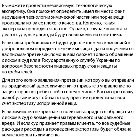
Вы можете провести независимую технологическую
экспертизу. Она поможет определить, имел ли место факт
нарушения технологии химической чистки или порча вещи
произошла из-за ее плохого качества. Конечно, такая
экспертиза проводится платно. Однако, в случае выигрыша
дела в суде, все расходы будут возложены на ответчика.
Если ваши требования не будут удовлетворены компанией в
добровольном порядке в течение месяца с даты получения от
вас письма-претензии, помочь вам сможет только обращение
с иском в суд или в Государственную службу Украины по
вопросам безопасности пищевых продуктов и защиты
потребителей.
Для этого копию заявления-претензии, которую вы отправили
на юридический адрес химчистки, отправьте в управление по
защите прав потребителей в своем регионе. Рассмотрев вашу
жалобу, там могут обязать предприятие провести за свой
счет экспертизу испорченной вещи.
Если химчистка не признает своей вины, придется обращаться
с иском в суд о возмещении материального и морального
вреда. И если суд признает правым клиента, то все судебные
расходы и расходы на проведение экспертизы будет обязана
компенсировать химчистка.