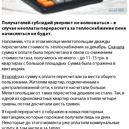
Получателей субсидий уверяют не волноваться – в
случае неоплаты перерасчета за теплоснабжение пеня
начисляться не будет.
Напомним, что в этом месяце мелитопольцам дважды
пересчитали стоимость теплоснабжения за декабрь.
Сначала
сумма к оплате была пересчитана в связи со снижением
стоимости газа, получилось не много – до 11-15 грн. в
квартирах с большой площадью. Сумма была отражена в
квитанциях.
Второй
раз сумму к оплате пересчитали за места общего
пользования. Жителям квартир, подключенным к
централизованной сети, к оплате насчитали больше.
Мелитопольцам от таких пересчетов дешевле не стало. Так, в
одной из однокомнатных квартир сначала отняли четыре
гривны, потом досчитали шесть гривен.
Второй перерасчет отображен в новых повторных
квитанциях, которые горожане получили лишь на днях.
Некоторые до этого момента уже оплатили коммунальные
услугу, в том числе и за тепло.