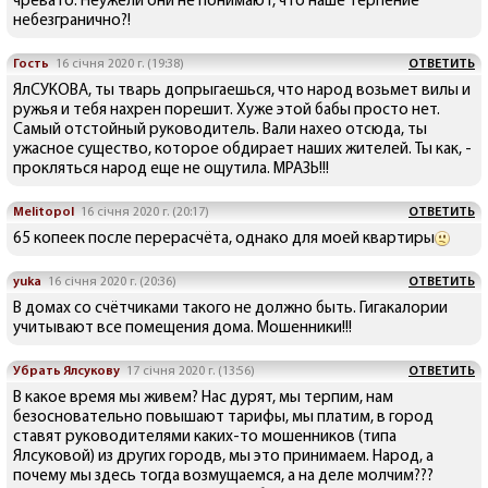
чревато. Неужели они не понимают, что наше терпение
небезгранично?!
Гость
16 січня 2020 г. (19:38)
ОТВЕТИТЬ
ЯлСУКОВА, ты тварь допрыгаешься, что народ возьмет вилы и
ружья и тебя нахрен порешит. Хуже этой бабы просто нет.
Самый отстойный руководитель. Вали нахео отсюда, ты
ужасное существо, которое обдирает наших жителей. Ты как, -
прокляться народ еще не ощутила. МРАЗЬ!!!
Melitopol
16 січня 2020 г. (20:17)
ОТВЕТИТЬ
65 копеек после перерасчёта, однако для моей квартиры
yuka
16 січня 2020 г. (20:36)
ОТВЕТИТЬ
В домах со счётчиками такого не должно быть. Гигакалории
учитывают все помещения дома. Мошенники!!!
Убрать Ялсукову
17 січня 2020 г. (13:56)
ОТВЕТИТЬ
В какое время мы живем? Нас дурят, мы терпим, нам
безосновательно повышают тарифы, мы платим, в город
ставят руководителями каких-то мошенников (типа
Ялсуковой) из других городв, мы это принимаем. Народ, а
почему мы здесь тогда возмущаемся, а на деле молчим???