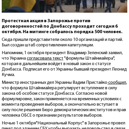
Протестная акция в Запорожье против
договоренностей по Донбассу проходит сегодня 6
октября. На митинге собралось порядка 500 человек.
Сюда пришли представители около 10 организаций и партий.
Был создан штаб сопротивления капитуляции.
Напомним, 1 октября президент Владимир Зеленский заявил,
что Украина
согласовала текст
"формулы Штайнмайера",
которая в дальнейшем войдет в новый закон о статусе
Донбасса. Подписал его от Украины бывший президент Леонид
Кучма.
Министр иностранных дел Украины Вадим Пристайко
сообщил
,
что формула Штайнмайера регулирует вступление в силу
закона об особом статусе Донбасса. Согласно новой
формулировке, закон применяется на временных условиях с
момента проведения выборов, а окончательно вступает в
силу после решения Бюро демократических институтов и прав
человека ОБСЕ о признании результатов выборов.
Ночью 1 октября"Национальный Корпус" в Запорожье провел
пикет под зданием СБУ, чтобы выразить недовольство в связи