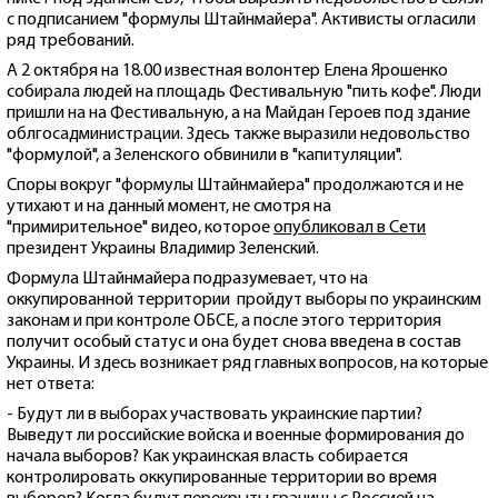
с подписанием "формулы Штайнмайера". Активисты огласили
ряд требований.
А 2 октября на 18.00 известная волонтер Елена Ярошенко
собирала людей на площадь Фестивальную "пить кофе". Люди
пришли на на Фестивальную, а на Майдан Героев под здание
облгосадминистрации. Здесь также выразили недовольство
"формулой", а Зеленского обвинили в "капитуляции".
Споры вокруг "формулы Штайнмайера" продолжаются и не
утихают и на данный момент, не смотря на
"примирительное" видео, которое
опубликовал в Сети
президент Украины Владимир Зеленский.
Формула Штайнмайера подразумевает, что на
оккупированной территории пройдут выборы по украинским
законам и при контроле ОБСЕ, а после этого территория
получит особый статус и она будет снова введена в состав
Украины. И здесь возникает ряд главных вопросов, на которые
нет ответа:
- Будут ли в выборах участвовать украинские партии?
Выведут ли российские войска и военные формирования до
начала выборов? Как украинская власть собирается
контролировать оккупированные территории во время