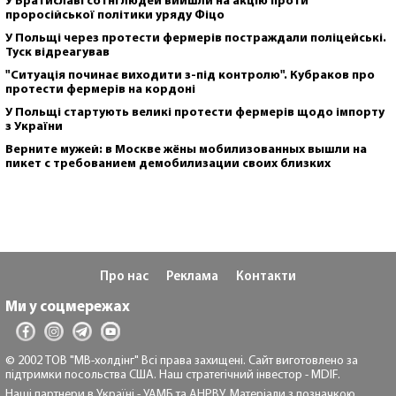
У Братиславі cотні людей вийшли на акцію проти
проросійської політики уряду Фіцо
У Польщі через протести фермерів постраждали поліцейські.
Туск відреагував
"Ситуація починає виходити з-під контролю". Кубраков про
протести фермерів на кордоні
У Польщі стартують великі протести фермерів щодо імпорту
з України
Верните мужей: в Москве жёны мобилизованных вышли на
пикет с требованием демобилизации своих близких
Про нас
Реклама
Контакти
Ми у соцмережах
© 2002 ТОВ "МВ-холдінг" Всі права захищені. Сайт виготовлено за
підтримки посольства США. Наш стратегічний інвестор - MDIF.
Наші партнери в Україні - УАМБ та АНРВУ. Матеріали з позначкою