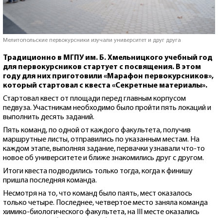
Мелитопольские первокурсники изучали университет и друг друга
Традиционно в МГПУ им. Б. Хмельницкого учебный год
для первокурсников стартует с посвящения. В этом
году для них приготовили «Марафон первокурсников»,
который стартовал с квеста «Секретные материалы».
Стартовал квест от площади перед главным корпусом
педвуза. Участникам необходимо было пройти пять локаций и
выполнить десять заданий.
Пять команд, по одной от каждого факультета, получив
маршрутные листы, отправились по указанным местам. На
каждом этапе, выполняя задание, первачки узнавали что-то
новое об университете и ближе знакомились друг с другом.
Итоги квеста подводились только тогда, когда к финишу
пришла последняя команда.
Несмотря на то, что команд было паять, мест оказалось
только четыре. Последнее, четвертое место заняла команда
химико-биологического факультета, на III месте оказались