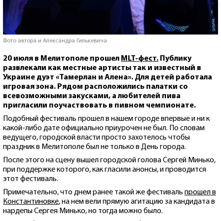
Фото автора и Александра Гилькевича
20 июля в Мелитополе прошел
MLT-фест.
Публику
развлекали как местные артисты так и известный в
Украине дуэт «Тамерлан и Алена». Для детей работала
игровая зона. Рядом расположились палатки со
всевозможными закусками, а любителей пива
пригласили поучаствовать в пивном чемпионате.
Подобный фестиваль прошел в нашем городе впервые и ни к
какой-либо дате официально приурочен не был. По словам
ведущего, городской власти просто захотелось чтобы
праздник в Мелитополе был не только в День города.
После этого на сцену вышел городской голова Сергей Минько,
при поддержке которого, как гласили анонсы, и проводится
этот фестиваль.
Примечательно, что днем ранее такой же фестиваль
прошел в
Константиновке
, на нем вели прямую агитацию за кандидата в
нардепы Сергея Минько, но тогда можно было.