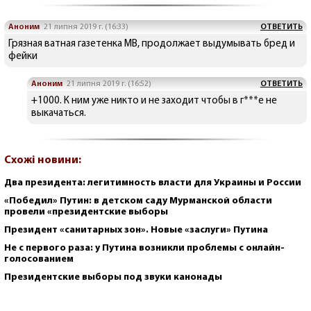
Аноним
21 липня 2019 г. (16:33)
ОТВЕТИТЬ
Грязная ватная газетенка МВ, продолжает выдумывать бред и
фейки
Аноним
21 липня 2019 г. (16:52)
ОТВЕТИТЬ
+1000. К ним уже никто и не заходит чтобы в г***е не
выкачаться.
Схожі новини:
Два президента: легитимность власти для Украины и России
«Победил» Путин: в детском саду Мурманской области
провели «президентские выборы
Президент «санитарных зон». Новые «заслуги» Путина
Не с первого раза: у Путина возникли проблемы с онлайн-
голосованием
Президентские выборы под звуки канонады