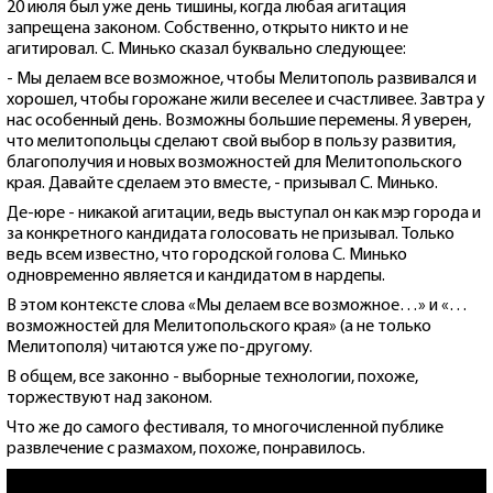
20 июля был уже день тишины, когда любая агитация
запрещена законом. Собственно, открыто никто и не
агитировал. С. Минько сказал буквально следующее:
- Мы делаем все возможное, чтобы Мелитополь развивался и
хорошел, чтобы горожане жили веселее и счастливее. Завтра у
нас особенный день. Возможны большие перемены. Я уверен,
что мелитопольцы сделают свой выбор в пользу развития,
благополучия и новых возможностей для Мелитопольского
края. Давайте сделаем это вместе, - призывал С. Минько.
Де-юре - никакой агитации, ведь выступал он как мэр города и
за конкретного кандидата голосовать не призывал. Только
ведь всем известно, что городской голова С. Минько
одновременно является и кандидатом в нардепы.
В этом контексте слова «Мы делаем все возможное…» и «…
возможностей для Мелитопольского края» (а не только
Мелитополя) читаются уже по-другому.
В общем, все законно - выборные технологии, похоже,
торжествуют над законом.
Что же до самого фестиваля, то многочисленной публике
развлечение с размахом, похоже, понравилось.