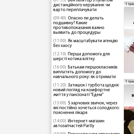
(07:55)
Вентилятор з пультом
1 тра
дистанційного керування: чи
варто переплачувати
(09:40)
Опасно ли делать
подшивку? Какие
противопоказания важно
выявить до процедуры
(11:00)
Як масштабувати агенцію
без хаосу
(12:10)
Перша допомога для
шерсті котика влітку
(16:00)
Батькам першокласників
виплатять допомогу до
навчального року: як отримати
1 тра
(11:20)
Затишок і турбота щодня:
новий погляд на комфортне
життя у пансіонаті “Едем”
(15:00)
5 харчових звичок, через
які постійно хочеться солодкого:
пояснення лікаря
(14:00)
Интернет-магазин
автозапчастей Partly