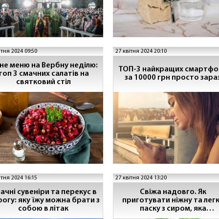
ітня 2024 09:50
27 квітня 2024 20:10
сне меню на Вербну неділю:
ТОП-3 найкращих смартфо
топ 3 смачних салатів на
за 10000 грн просто зара
святковий стіл
ітня 2024 16:15
27 квітня 2024 13:20
ачні сувеніри та перекус в
Свіжа надовго. Як
огу: яку їжу можна брати з
приготувати ніжну та лег
собою в літак
паску з сиром, яка
лишатиметься м’якою наві