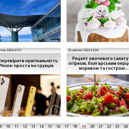
після свята
ітня 2024 07:51
26 квітня 2024 23:30
Рецепт овочевого салату 
 перевірити оригінальність
огірком, болгарським перц
Phone: проста інструкція
морквою та гострою
заправкою
9
10
11
12
13
14
15
16
17
18
19
20
21
22
23
24