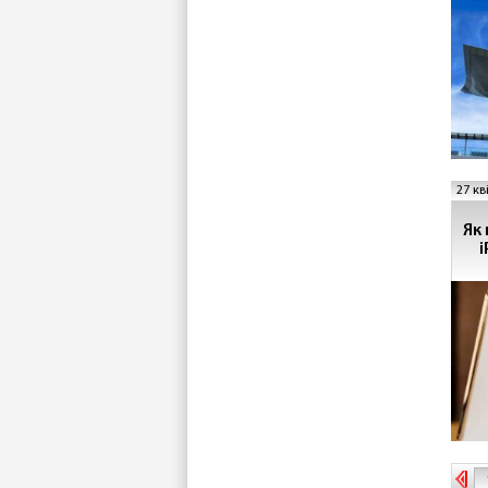
27 кв
Як
i