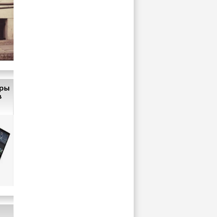
еры
в