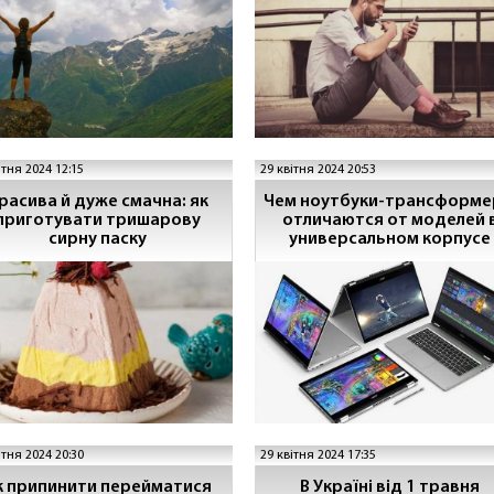
ітня 2024 12:15
29 квітня 2024 20:53
расива й дуже смачна: як
Чем ноутбуки-трансформ
приготувати тришарову
отличаются от моделей 
сирну паску
универсальном корпусе
ітня 2024 20:30
29 квітня 2024 17:35
к припинити перейматися
В Україні від 1 травня