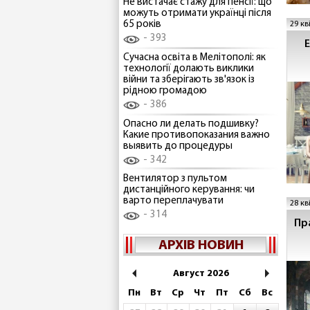
Не вистачає стажу для пенсії: що
можуть отримати українці після
65 років
29 кв
393
Е
Сучасна освіта в Мелітополі: як
технології долають виклики
війни та зберігають зв'язок із
рідною громадою
386
Опасно ли делать подшивку?
Какие противопоказания важно
выявить до процедуры
342
Вентилятор з пультом
дистанційного керування: чи
варто переплачувати
28 кв
314
Пр
АРХІВ НОВИН
Август 2026
Пн
Вт
Ср
Чт
Пт
Сб
Вс