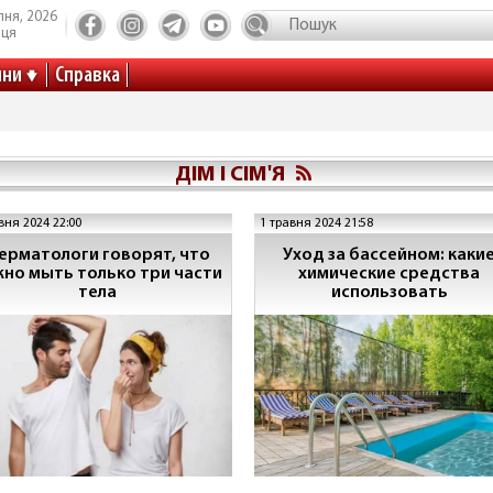
пня, 2026
иця
ини
Справка
ДІМ І СІМ'Я
вня 2024 22:00
1 травня 2024 21:58
ерматологи говорят, что
Уход за бассейном: каки
жно мыть только три части
химические средства
тела
использовать