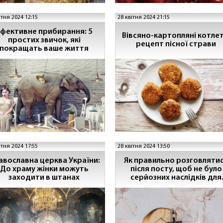
ітня 2024 12:15
28 квітня 2024 21:15
фективне прибирання: 5
Вівсяно-картопляні котлет
простих звичок, які
рецепт пісної страви
покращать ваше життя
ітня 2024 17:55
28 квітня 2024 13:50
авославна церква України:
Як правильно розговляти
До храму жінки можуть
після посту, щоб не було
заходити в штанах
серйозних наслідків для
здоров'я