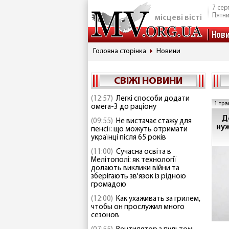
7 сер
Пятн
місцеві вісті
Нов
Головна сторінка
Новини
СВІЖІ НОВИНИ
(12:57)
Легкі способи додати
1 тра
омега-3 до раціону
Д
(09:55)
Не вистачає стажу для
ну
пенсії: що можуть отримати
українці після 65 років
(11:00)
Сучасна освіта в
Мелітополі: як технології
долають виклики війни та
зберігають зв'язок із рідною
громадою
(12:00)
Как ухаживать за грилем,
чтобы он прослужил много
сезонов