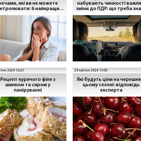
речами, які ви не можете
набувають чинності важли
нтролювати: 6 найкращих
зміни до ПДР: що треба зн
прийомів
водіям
ітня 2024 16:23
29 квітня 2024 13:00
Рецепт курячого філе з
Які будуть ціни на черешню
шинкою та сиром у
цьому сезоні: відповідь
паніруванні
експерта