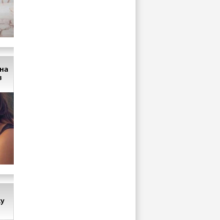
на
з
ку
ть