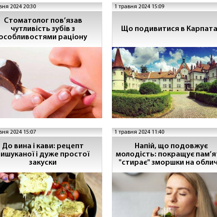
вня 2024 20:30
1 травня 2024 15:09
Стоматолог пов’язав
чутливість зубів з
Що подивитися в Карпат
особливостями раціону
вня 2024 15:07
1 травня 2024 11:40
До вина і кави: рецепт
Напій, що подовжує
вишуканої і дуже простої
молодість: покращує пам’я
закуски
"стирає" зморшки на облич