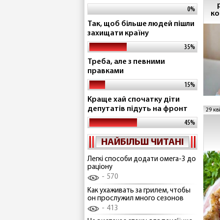
0%
ко
Так, щоб більше людей пішли
захищати країну
35%
Треба, але з певними
правками
15%
Краще хай спочатку діти
депутатів підуть на фронт
29 кв
45%
НАЙБІЛЬШ ЧИТАНІ
Легкі способи додати омега-3 до
раціону
570
Как ухаживать за грилем, чтобы
он прослужил много сезонов
413