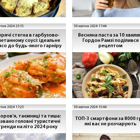
ітня 2024 23:15
30 квітня 2024 17:44
урячі стегна в гарбузово-
Весняна паста за 10 хвили
метанному соусі: ідеальне
Гордон Рамзі поділився
ясо до будь-якого гарніру
рецептом
ітня 2024 17:23
30 квітня 2024 15:44
оров'я, таємниці та тиша:
ТОП-3 смартфони за 8000 г
азвано головні туристичні
які вас не розчарують
тренди на літо 2024 року