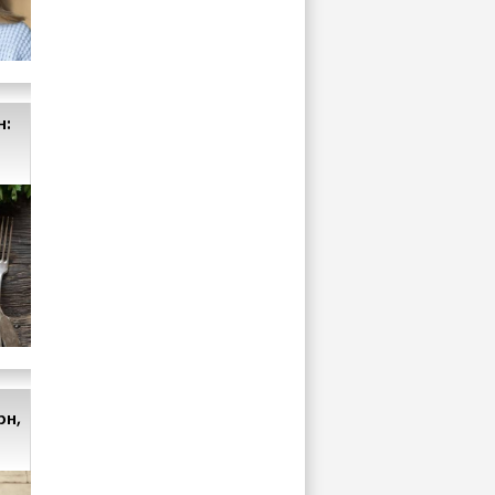
н:
рн,