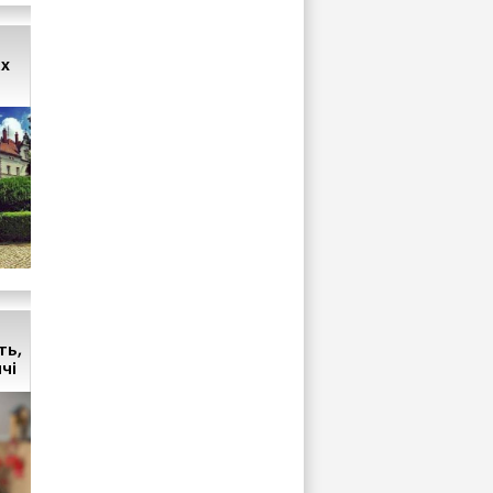
ах
ть,
чі