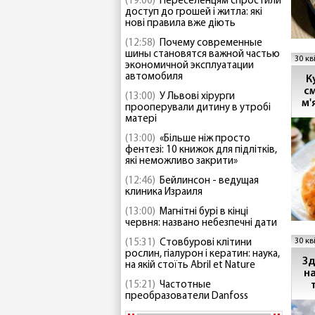
(19:00)
Переселенцям спростили
доступ до грошей і житла: які
нові правила вже діють
(12:58)
Почему современные
шины становятся важной частью
30 кв
экономичной эксплуатации
автомобиля
К
с
(13:00)
У Львові хірурги
м'
прооперували дитину в утробі
матері
(13:00)
«Більше ніж просто
фентезі: 10 книжок для підлітків,
які неможливо закрити»
(12:46)
Бейлинсон - ведущая
клиника Израиля
(13:00)
Магнітні бурі в кінці
червня: названо небезпечні дати
30 кв
(15:31)
Стовбурові клітини
рослин, гіалурон і кератин: наука,
Зд
на якій стоїть Abril et Nature
н
(15:21)
Частотные
преобразователи Danfoss