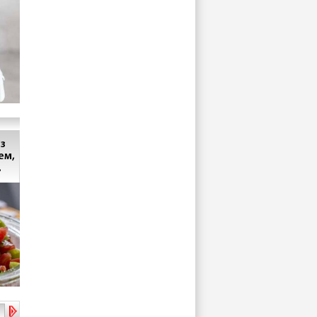
з
ем,