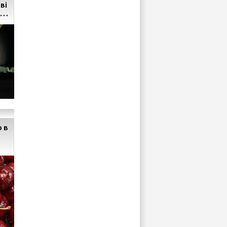
ві
ати
 в