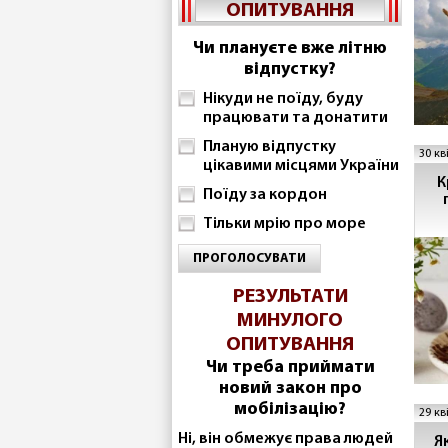
ОПИТУВАННЯ
Чи плануєте вже літню
відпустку?
Нікуди не поїду, буду
працювати та донатити
Планую відпустку
30 кв
цікавими місцями України
К
Поїду за кордон
Тільки мрію про море
ПРОГОЛОСУВАТИ
РЕЗУЛЬТАТИ
МИНУЛОГО
ОПИТУВАННЯ
Чи треба приймати
новий закон про
мобілізацію?
29 кв
Ні, він обмежує права людей
Я