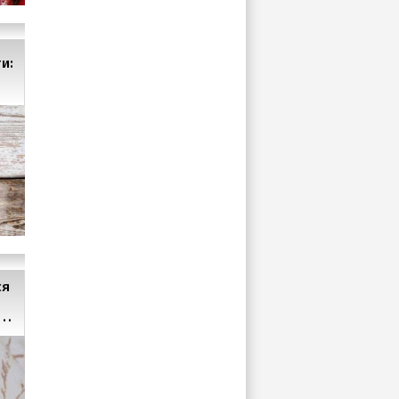
и:
ся