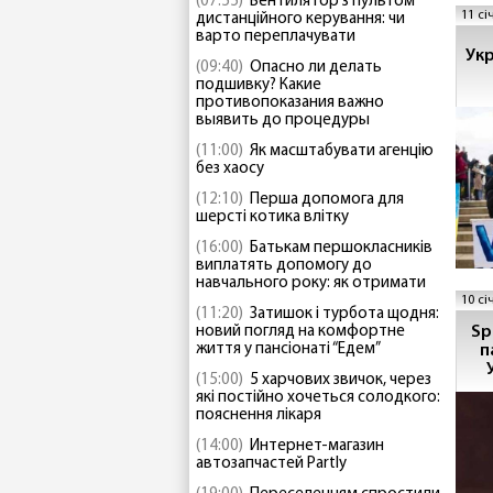
(07:55)
Вентилятор з пультом
11 сі
дистанційного керування: чи
варто переплачувати
Ук
(09:40)
Опасно ли делать
подшивку? Какие
противопоказания важно
выявить до процедуры
(11:00)
Як масштабувати агенцію
без хаосу
(12:10)
Перша допомога для
шерсті котика влітку
(16:00)
Батькам першокласників
виплатять допомогу до
навчального року: як отримати
10 сі
(11:20)
Затишок і турбота щодня:
Sp
новий погляд на комфортне
життя у пансіонаті “Едем”
п
(15:00)
5 харчових звичок, через
які постійно хочеться солодкого:
пояснення лікаря
(14:00)
Интернет-магазин
автозапчастей Partly