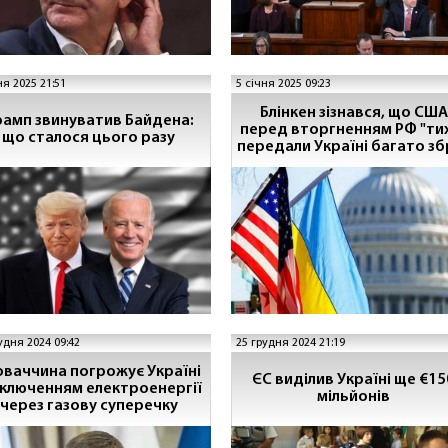
ня 2025 21:51
5 січня 2025 09:23
Блінкен зізнався, що США
рамп звинуватив Байдена:
перед вторгненням РФ "ти
що сталося цього разу
передали Україні багато зб
удня 2024 09:42
25 грудня 2024 21:19
оваччина погрожує Україні
ЄС виділив Україні ще €15
дключенням електроенергії
мільйонів
через газову суперечку