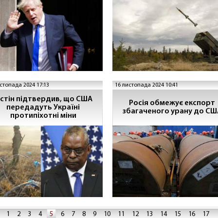
стопада 2024 17:13
16 листопада 2024 10:41
стін підтвердив, що США
Росія обмежує експорт
передадуть Україні
збагаченого урану до СШ
протипіхотні міни
1
2
3
4
5
6
7
8
9
10
11
12
13
14
15
16
17