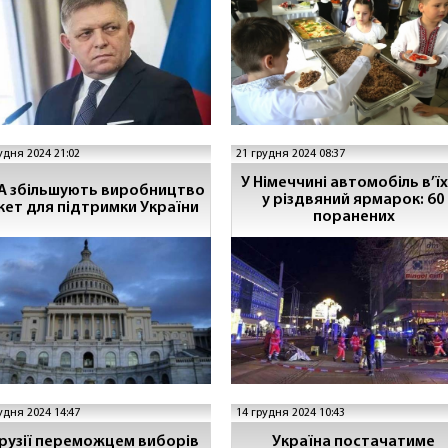
удня 2024 21:02
21 грудня 2024 08:37
У Німеччині автомобіль в’ї
 збільшують виробництво
у різдвяний ярмарок: 60
кет для підтримки України
поранених
удня 2024 14:47
14 грудня 2024 10:43
Грузії переможцем виборів
Україна постачатиме