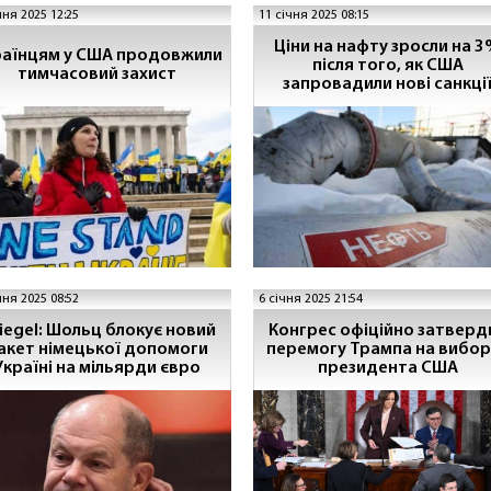
чня 2025 12:25
11 січня 2025 08:15
Ціни на нафту зросли на 
раїнцям у США продовжили
після того, як США
тимчасовий захист
запровадили нові санкці
проти РФ, - Reuters
чня 2025 08:52
6 січня 2025 21:54
iegel: Шольц блокує новий
Конгрес офіційно затверд
акет німецької допомоги
перемогу Трампа на вибор
Україні на мільярди євро
президента США