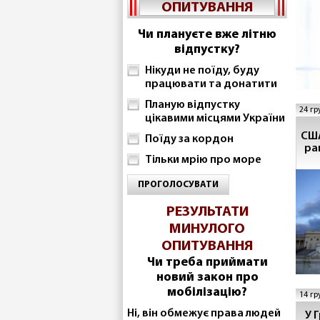
ОПИТУВАННЯ
Чи плануєте вже літню
відпустку?
Нікуди не поїду, буду
працювати та донатити
Планую відпустку
24 гр
цікавими місцями України
США
Поїду за кордон
ра
Тільки мрію про море
ПРОГОЛОСУВАТИ
РЕЗУЛЬТАТИ
МИНУЛОГО
ОПИТУВАННЯ
Чи треба приймати
новий закон про
мобілізацію?
14 гр
Ні, він обмежує права людей
У 