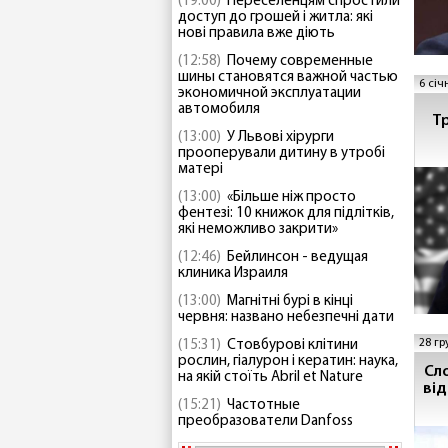
(19:00)
Переселенцям спростили
доступ до грошей і житла: які
нові правила вже діють
(12:58)
Почему современные
шины становятся важной частью
6 січ
экономичной эксплуатации
автомобиля
Т
(13:00)
У Львові хірурги
прооперували дитину в утробі
матері
(13:00)
«Більше ніж просто
фентезі: 10 книжок для підлітків,
які неможливо закрити»
(12:46)
Бейлинсон - ведущая
клиника Израиля
(13:00)
Магнітні бурі в кінці
червня: названо небезпечні дати
28 гр
(15:31)
Стовбурові клітини
рослин, гіалурон і кератин: наука,
Сл
на якій стоїть Abril et Nature
ві
(15:21)
Частотные
преобразователи Danfoss