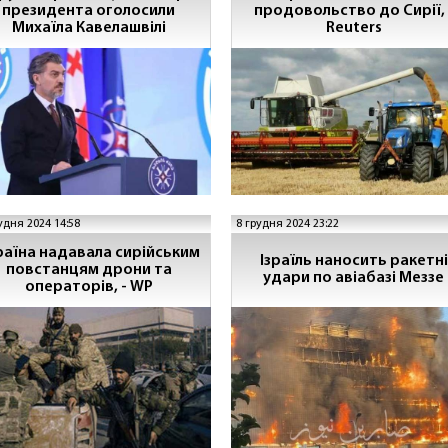
президента оголосили
продовольство до Сирії, 
Михаїла Кавелашвілі
Reuters
удня 2024 14:58
8 грудня 2024 23:22
раїна надавала сирійським
Ізраїль наносить ракетні
повстанцям дрони та
удари по авіабазі Меззе
операторів, - WP