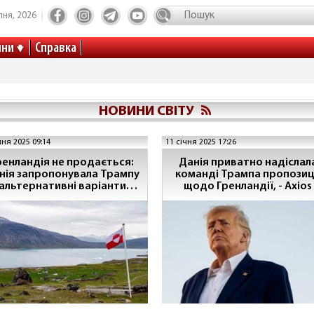
пня, 2026
ини
Справка
НОВИНИ СВІТУ
чня 2025 09:14
11 січня 2025 17:26
ренландія не продається:
Данія приватно надіслал
нія запропонувала Трампу
команді Трампа пропозиц
альтернативні варіанти
щодо Гренландії, - Axios
співпраці