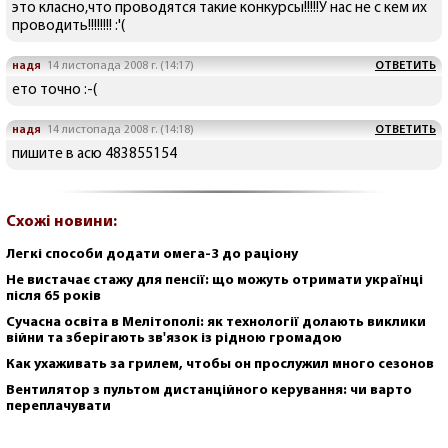
это класно,что проводятся такие конкурсы!!!!!У нас не с кем их
проводить!!!!!!!! :'(
надя
14 листопада 2008 г. (14:17)
ОТВЕТИТЬ
ето точно :-(
надя
14 листопада 2008 г. (14:18)
ОТВЕТИТЬ
пишите в асю 483855154
Схожі новини:
Легкі способи додати омега-3 до раціону
Не вистачає стажу для пенсії: що можуть отримати українці
після 65 років
Сучасна освіта в Мелітополі: як технології долають виклики
війни та зберігають зв'язок із рідною громадою
Как ухаживать за грилем, чтобы он прослужил много сезонов
Вентилятор з пультом дистанційного керування: чи варто
переплачувати