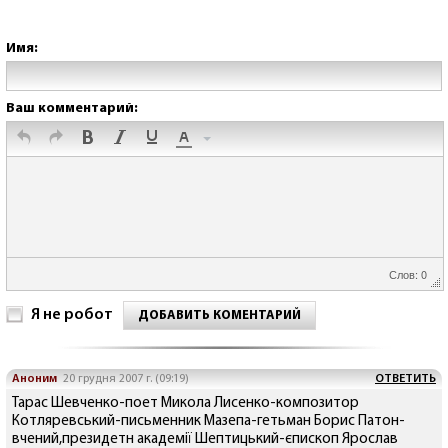
Имя:
Ваш комментарий:
Слов: 0
Я не робот
ДОБАВИТЬ КОМЕНТАРИЙ
Аноним
20 грудня 2007 г. (09:19)
ОТВЕТИТЬ
Тарас Шевченко-поет Микола Лисенко-композитор
Котляревський-письменник Мазепа-гетьман Борис Патон-
вчений,президетн академії Шептицький-єпископ Ярослав