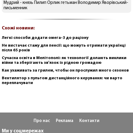
Мудрий - князь Пилип Орлик гетьман Володимир Яворівський-
письменник
Схожі новини:
Легкі способи додати омега-3 до раціону
Не вистачає стажу для пенсії: що можуть отримати українці
після 65 років
Сучасна освіта в Мелітополі: як технології долають виклики
війни та зберігають зв'язок із рідною громадою
Как ухаживать за грилем, чтобы он прослужил много сезонов
Вентилятор з пультом дистанційного керування: чи варто
переплачувати
Про нас
Реклама
Контакти
Ми у соцмережах