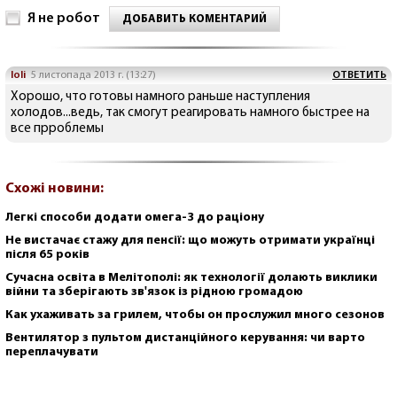
Я не робот
ДОБАВИТЬ КОМЕНТАРИЙ
loli
5 листопада 2013 г. (13:27)
ОТВЕТИТЬ
Хорошо, что готовы намного раньше наступления
холодов...ведь, так смогут реагировать намного быстрее на
все прроблемы
Схожі новини:
Легкі способи додати омега-3 до раціону
Не вистачає стажу для пенсії: що можуть отримати українці
після 65 років
Сучасна освіта в Мелітополі: як технології долають виклики
війни та зберігають зв'язок із рідною громадою
Как ухаживать за грилем, чтобы он прослужил много сезонов
Вентилятор з пультом дистанційного керування: чи варто
переплачувати