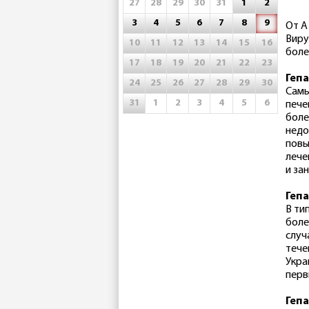
27
28
29
30
31
1
2
3
4
5
6
7
8
9
От A
Виру
10
11
12
13
14
15
16
боле
17
18
19
20
21
22
23
Гепа
24
25
26
27
28
29
30
Самы
31
1
2
3
4
5
6
пече
боле
недо
повы
лече
и за
Гепа
В ти
боле
случ
тече
Укра
перв
Гепа