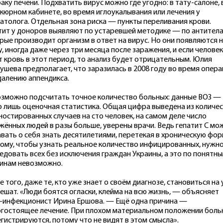
раку печени. Подхватить вирус можно где угодно: в тату-салоне, 
кюрном кабинете, во время иглоукалывания или лечения у
атолога. Отдельная зона риска — пункты переливания крови.
тит у доноров выявляют по устаревшей методике — по антитела
рые производит организм в ответ на вирус. Но они появляются 
у, иногда даже через три месяца после заражения, и если человек
т кровь в этот период, то анализ будет отрицательным. Юлия
ушева предполагает, что заразилась в 2008 году во время опер
далению аппендикса.
зможно подсчитать точное количество больных: данные ВОЗ —
о лишь оценочная статистика. Общая цифра выведена из количе
ностированных случаев на сто человек, на самом деле число
жённых людей в разы больше, уверены врачи. Ведь гепатит С мо
авать о себя знать десятилетиями, перетекая в хроническую фор
ому, чтобы узнать реальное количество инфицированных, нужн
едовать всех без исключения граждан Украины, а это по понятн
инам невозможно.
е того, даже те, кто уже знает о своём диагнозе, становиться на 
пешат. «Люди боятся огласки, клейма на всю жизнь, — объясняет
-инфекционист Ирина Ершова. — Ещё одна причина —
гостоящее лечение. При плохом материальном положении боль
егистрируются, потому что не видят в этом смысла».