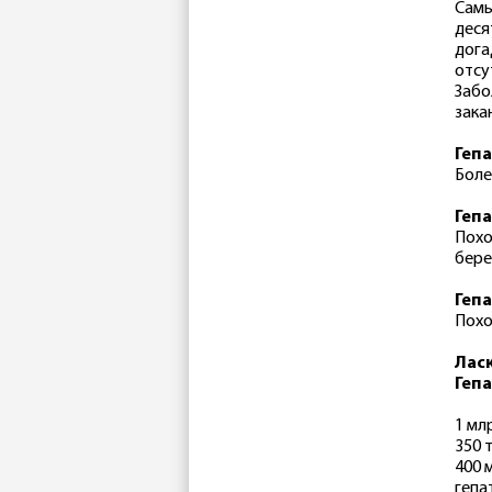
Самы
деся
дога
отсу
Забо
зака
Гепа
Боле
Гепа
Похо
бере
Гепа
Похо
Лас
Геп
1 мл
350 
400 
гепа