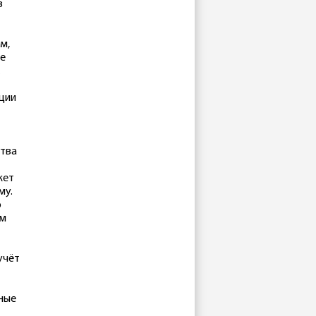
в
м,
не
ации
ства
жет
му.
о
ым
учёт
ные