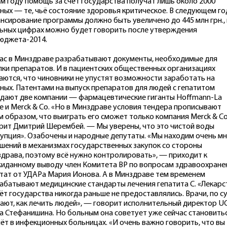
ом году помощь за счёт государства получат лишь около 2000
ных — те, чьё состояние здоровья критическое. В следующем го
нсирование программы должно быть увеличено до 445 млн грн., 
ьных цифрах можно будет говорить после утверждения
юджета-2014.
ас в Минздраве разрабатывают документы, необходимые для
пки препаратов. И в пациентских общественных организациях
аются, что чиновники не упустят возможности заработать на
ных. Патентами на выпуск препаратов для людей с гепатитом
дают две компании — фармацевтические гиганты Hoffmann-La
e и Merck & Co. «Но в Минздраве условия тендера прописывают
м образом, что выиграть его сможет только компания Merck & C
рит Дмитрий Шерембей. — Мы уверены, что это чистой воды
упция». Озабочены и народные депутаты. «Мы находим очень м
шений в механизмах государственных закупок со стороны
драва, поэтому всё нужно контролировать», — приходит к
иданному выводу член Комитета ВР по вопросам здравоохране
тат от УДАРа Мария Ионова. А в Минздраве тем временем
абатывают медицинские стандарты лечения гепатита С. «Лекарс
чёт государства никогда раньше не предоставлялись. Врачи, по су
нают, как лечить людей», — говорит исполнительный директор U
а Стефанишина. Но больным она советует уже сейчас становить
чёт в инфекционных больницах. «И очень важно говорить, что вы