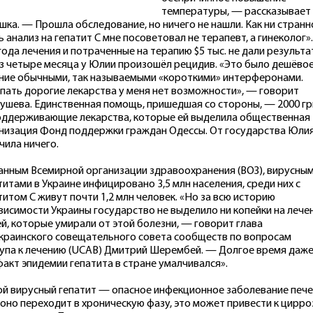
температуры, — рассказывает
шка. — Прошла обследование, но ничего не нашли. Как ни странн
ь анализ на гепатит С мне посоветовал не терапевт, а гинеколог».
года лечения и потраченные на терапию $5 тыс. не дали результа
з четыре месяца у Юлии произошёл рецидив. «Это было дешёво
ние обычными, так называемыми «короткими» интерферонами.
пать дорогие лекарства у меня нет возможности», — говорит
ушева. Единственная помощь, пришедшая со стороны, — 2000 гр
оддерживающие лекарства, которые ей выделила общественная
низация Фонд поддержки граждан Одессы. От государства Юлия
чила ничего.
анным Всемирной организации здравоохранения (ВОЗ), вирусны
титами в Украине инфицировано 3,5 млн населения, среди них с
титом С живут почти 1,2 млн человек. «Но за всю историю
висимости Украины государство не выделило ни копейки на лече
й, которые умирали от этой болезни, — говорит глава
краинского совещательного совета сообществ по вопросам
упа к лечению (UCAB) Дмитрий Шерембей. — Долгое время даж
факт эпидемии гепатита в стране умалчивался».
й вирусный гепатит — опасное инфекционное заболевание пече
 оно переходит в хроническую фазу, это может привести к цирро