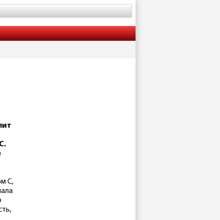
лит
С.
е
м С,
нала
о
сть,