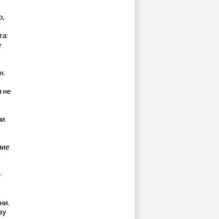
о,
та:
е
н.
 не
ми
ние
е
ни.
зу