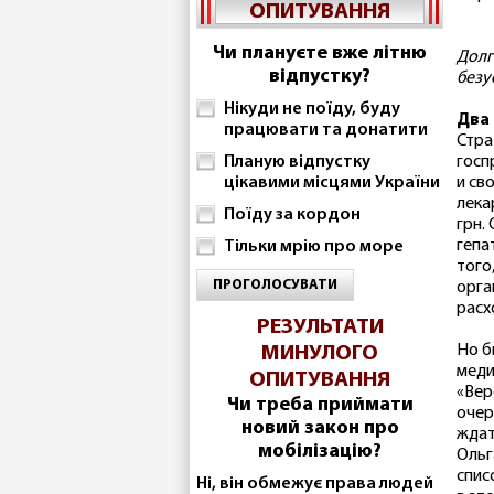
ОПИТУВАННЯ
Чи плануєте вже літню
Долг
відпустку?
безу
Нікуди не поїду, буду
Два 
працювати та донатити
Стра
Планую відпустку
госп
цікавими місцями України
и св
лека
Поїду за кордон
грн.
гепа
Тільки мрію про море
того
ПРОГОЛОСУВАТИ
орга
расх
РЕЗУЛЬТАТИ
Но б
МИНУЛОГО
меди
ОПИТУВАННЯ
«Вер
Чи треба приймати
очер
новий закон про
ждат
мобілізацію?
Ольг
спис
Ні, він обмежує права людей