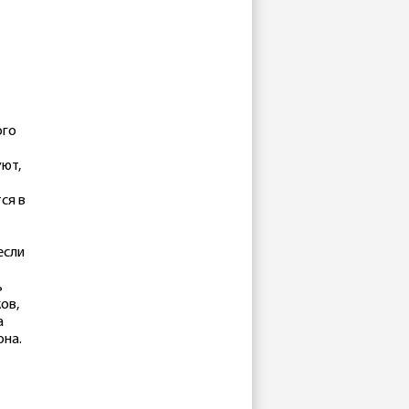
ого
уют,
ся в
если
ь
ов,
а
она.