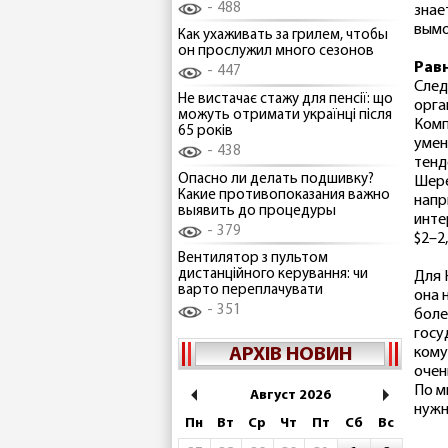
488
знае
вымо
Как ухаживать за грилем, чтобы
он прослужил много сезонов
Рав
447
След
Не вистачає стажу для пенсії: що
орга
можуть отримати українці після
Комп
65 років
умен
438
тенд
Опасно ли делать подшивку?
Шере
Какие противопоказания важно
напр
выявить до процедуры
инте
379
$2–2
Вентилятор з пультом
дистанційного керування: чи
Для 
варто переплачувати
она 
351
боле
госу
АРХІВ НОВИН
кому
очен
По м
Август 2026
нужн
Пн
Вт
Ср
Чт
Пт
Сб
Вс