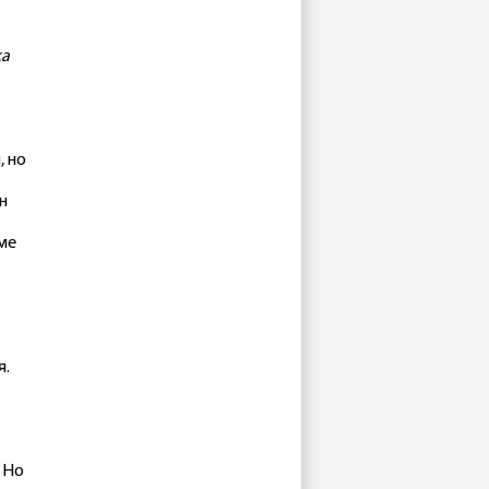
ка
, но
н
оме
я.
. Но