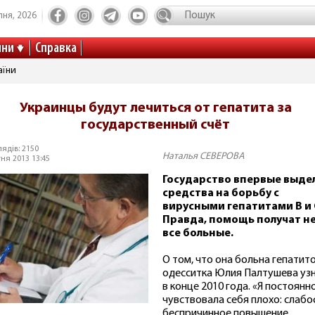
пня, 2026
ини
Справка
аїни
Украинцы будут лечиться от гепатита за
государственный счёт
ядів: 2150
Наталья СЕВЕРОВА
ня 2013 13:45
Государство впервые выде
средства на борьбу с
вирусными гепатитами В и 
Правда, помощь получат н
все больные.
О том, что она больна гепатито
одесситка Юлия Палтушева уз
в конце 2010 года. «Я постоянн
чувствовала себя плохо: слабо
беспричинное повышение