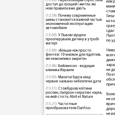
(19:00)
Переселенцям спростили
или 
доступ до грошей і житла: які
мани
нові правила вже діють
стом
(12:58)
Почему современные
Гепа
шины становятся важной частью
кото
экономичной эксплуатации
сраз
автомобиля
сдас
(13:00)
У Львові хірурги
Палт
прооперували дитину в утробі
по у
матері
Нево
(13:00)
«Більше ніж просто
фентезі: 10 книжок для підлітків,
всег
які неможливо закрити»
диаг
зара
(12:46)
Бейлинсон - ведущая
не д
клиника Израиля
Поэт
(13:00)
Магнітні бурі в кінці
обсл
червня: названо небезпечні дати
прич
(15:31)
Стовбурові клітини
рослин, гіалурон і кератин: наука,
Боле
на якій стоїть Abril et Nature
не с
врач
(15:21)
Частотные
преобразователи Danfoss
доро
не р