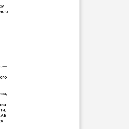
ду
но о
o, —
ного
ния,
тва
ти,
CAB
ся