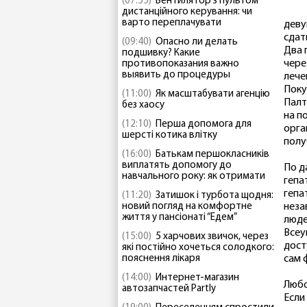
(07:55)
Вентилятор з пультом
дистанційного керування: чи
варто переплачувати
деву
сдат
(09:40)
Опасно ли делать
Два 
подшивку? Какие
чере
противопоказания важно
выявить до процедуры
лече
Поку
(11:00)
Як масштабувати агенцію
Палт
без хаосу
на п
(12:10)
Перша допомога для
орга
шерсті котика влітку
полу
(16:00)
Батькам першокласників
виплатять допомогу до
По д
навчального року: як отримати
гепа
гепа
(11:20)
Затишок і турбота щодня:
новий погляд на комфортне
неза
життя у пансіонаті “Едем”
люде
Всеу
(15:00)
5 харчових звичок, через
дост
які постійно хочеться солодкого:
пояснення лікаря
сам 
(14:00)
Интернет-магазин
Любо
автозапчастей Partly
Если