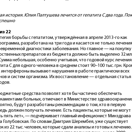
ая история. Юлия Палтушева лечится от гепатита С два года. По
спешно
из 22
тегия борьбы с гепатитом, утверждённая в апреле 2013-го как
рограмма, разработана на три года и касается не только лечения
оевременной диагностики заболевания. Но главное — на покупку
рственных препаратов из бюджета должно быть выделено 32 мл
 Сумма небольшая, особенно учитывая, что годовой курс лечения
тита С для одного человека в среднем стоит 90–100 тыс. грн. Кр
, интерфероны вызывают нарушения в работе практически всех
нов и систем организма. Их восстановление — отдельная статья
одов.
юджетные средства позволят хотя бы частично обеспечить
каментами больных, отмечают в Министерстве здравоохранени
оятно, будут разработаны рекомендации о том, кто в первую
едь должен получать лечение. Есть пациенты, которые не могут
ь пять лет», — подчёркивает главный инфекционист Минздрава
а Голубовская. По словам Дмитрия Шерембея, уже существует
ок из 22 тыс. человек, которые сдали анализы и готовы к лечению