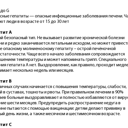
 до G
сные гепатиты — опасные инфекционные заболевания печени. Ч
ют люди в возрасте от 15 до 30 лет
тит А
й безопасный тип. Не вызывает развитие хронической болезни
ни и редко заканчивается летальным исходом, но может привест
е опасному молниеносному гепатиту – острой печёночной
статочности. Чаще всего начало заболевания сопровождается
шением температуры и может напоминать грипп. Специального
ния гепатита А нет. Выздоровление, как правило, проходит медл
нимает несколько недель или месяцев.
тит В
пичных случаях начинается с повышения температуры, слабости,
й в суставах, тошноты и рвоты. При правильном лечении в 90%
аев больные выздоравливают и полностью избавляются от виру
ние шести месяцев. Предупредить распространение недуга в
ине пытаются с помощью вакцинации: детям делают прививку в
ый день жизни, а также месячном и шестимесячном возрасте.
тит С