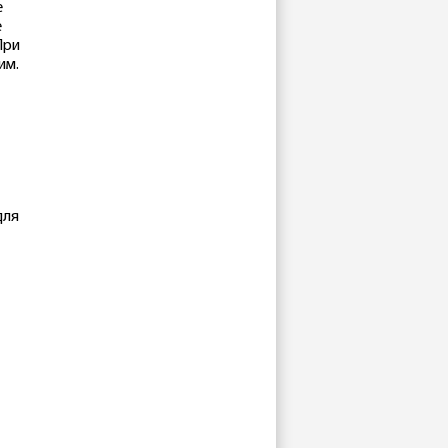
е
е
При
им.
для