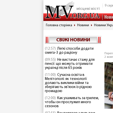
9 сер
місцеві вісті
Нов
Головна сторінка
Новини
Новини Укр
СВІЖІ НОВИНИ
(12:57)
Легкі способи додати
омега-3 до раціону
Перегл
2 жовт
(09:55)
Не вистачає стажу для
пенсії: що можуть отримати
українці після 65 років
(11:00)
Сучасна освіта в
Мелітополі: як технології
долають виклики війни та
зберігають зв'язок із рідною
громадою
(12:00)
Как ухаживать за грилем,
чтобы он прослужил много
сезонов