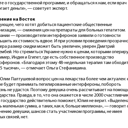
те о государственной программе, и обращаться к нам, если врач
гает деньги», — советует эксперт.
нение на Восток
ующее, чего хотят добиться пациентские общественные
низации, — снижения цен на препараты для больных гепатитом.
ании — производители интерферонов заявили о готовности
ьшить их стоимость вдвое. И при условии проведения прозрачн
ера размер скидки может быть увеличен, уверен Дмитрий
мбей. Но стремиться Украине нужно к ценам, которыми оперир
имер, Индия и Египет, где есть собственное производство
рферонов. «Благодаря этому 48-недельная терапия там обходит
,5 тысячи», — отмечает Ольга Стефанишина.
Юлии Палтушевой вопрос цен на лекарства более чем актуален: 
не будет принимать пегилированные интерфероны, побороть
знь не удастся. Поэтому девушка очень рассчитывает на помощ
дарства. Правда, в то, что она окажется в числе 2000 счастливчик
 государство действительно поможет, Юлия не верит. «Выделен
ь маленькая сумма, а таких, как я, больше миллиона», — говорит 
нению девушки, шансов стать участником программы, не имея
ых связей, нет.