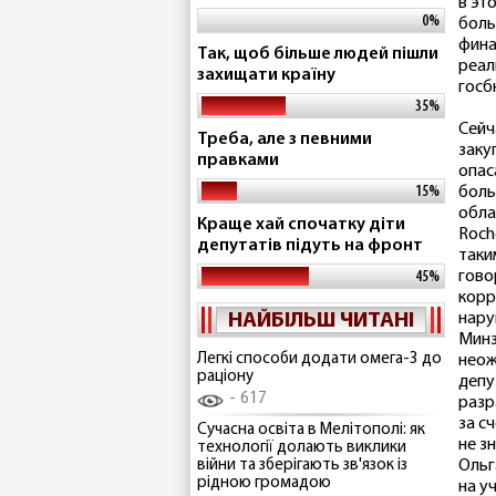
в эт
0%
боль
фина
Так, щоб більше людей пішли
реал
захищати країну
госб
35%
Сейч
Треба, але з певними
заку
правками
опас
15%
боль
обла
Краще хай спочатку діти
Roch
депутатів підуть на фронт
таки
гово
45%
корр
НАЙБІЛЬШ ЧИТАНІ
нару
Минз
Легкі способи додати омега-3 до
неож
раціону
депу
617
разр
за с
Сучасна освіта в Мелітополі: як
не з
технології долають виклики
війни та зберігають зв'язок із
Ольг
рідною громадою
на у