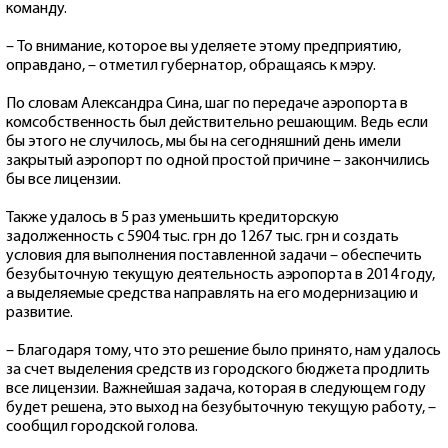
команду.
– То внимание, которое вы уделяете этому предприятию,
оправдано, – отметил губернатор, обращаясь к мэру.
По словам Александра Сина, шаг по передаче аэропорта в
комсобственность был действительно решающим. Ведь если
бы этого не случилось, мы бы на сегодняшний день имели
закрытый аэропорт по одной простой причине – закончились
бы все лицензии.
Также удалось в 5 раз уменьшить кредиторскую
задолженность с 5904 тыс. грн до 1267 тыс. грн и создать
условия для выполнения поставленной задачи – обеспечить
безубыточную текущую деятельность аэропорта в 2014 году,
а выделяемые средства направлять на его модернизацию и
развитие.
– Благодаря тому, что это решение было принято, нам удалось
за счет выделения средств из городского бюджета продлить
все лицензии. Важнейшая задача, которая в следующем году
будет решена, это выход на безубыточную текущую работу, –
сообщил городской голова.