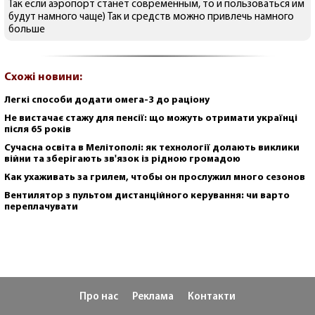
Так если аэропорт станет современным, то и пользоваться им
будут намного чаще) Так и средств можно привлечь намного
больше
Схожі новини:
Легкі способи додати омега-3 до раціону
Не вистачає стажу для пенсії: що можуть отримати українці
після 65 років
Сучасна освіта в Мелітополі: як технології долають виклики
війни та зберігають зв'язок із рідною громадою
Как ухаживать за грилем, чтобы он прослужил много сезонов
Вентилятор з пультом дистанційного керування: чи варто
переплачувати
Про нас
Реклама
Контакти