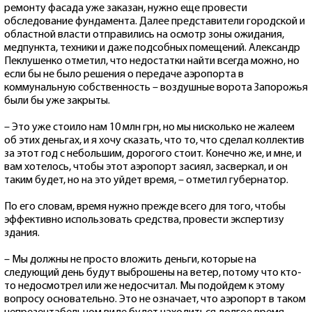
ремонту фасада уже заказан, нужно еще провести
обследование фундамента. Далее представители городской и
областной власти отправились на осмотр зоны ожидания,
медпункта, техники и даже подсобных помещений. Александр
Пеклушенко отметил, что недостатки найти всегда можно, но
если бы не было решения о передаче аэропорта в
коммунальную собственность – воздушные ворота Запорожья
были бы уже закрыты.
– Это уже стоило нам 10 млн грн, но мы нисколько не жалеем
об этих деньгах, и я хочу сказать, что то, что сделал коллектив
за этот год с небольшим, дорогого стоит. Конечно же, и мне, и
вам хотелось, чтобы этот аэропорт засиял, засверкал, и он
таким будет, но на это уйдет время, – отметил губернатор.
По его словам, время нужно прежде всего для того, чтобы
эффективно использовать средства, провести экспертизу
здания.
– Мы должны не просто вложить деньги, которые на
следующий день будут выброшены на ветер, потому что кто-
то недосмотрел или же недосчитал. Мы подойдем к этому
вопросу основательно. Это не означает, что аэропорт в таком