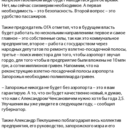
непрезентабельном виде будет находиться долгое время.
Нет, мы сейчас соизмерим необходимое. А первая
необходимость – это безопасность. Второй вопрос – это
удобство пассажиров.
Также председатель ОГА отметил, что в будущем власть
будет работать по нескольким направлениям: первое и самое
главное – это собственные силы, так как это коммунальное
предприятие, второе – работа с государством через
народных депутатов по ремонту взлетно-посадочной полосы,
третье – поиск инвестора для того, чтобы аэропорт звучал
гордо, для того чтобы в предприятие были вложены не 10 млн
грн, а сотни миллионов гривен. Напомним, что на
реконструкцию взлетно-посадочной полосы аэропорта
Запорожья необходимо полмиллиарда гривен.
– Запорожье никогда не будет без аэропорта – это я вам
гарантирую. А то, что он будет качественно новый, я думаю,
что нам с Александром Ченсановичем нужно хотя бы года 2,5.
Улучшения вы уже увидите в следующем году, – сообщил
губернатор.
Также Александр Пеклушенко поблагодарил весь коллектив
предприятия, его руководство, запорожского мэра и его