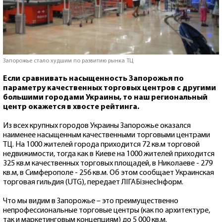
Запорожье стало худшим по развитию рынка ТЦ
Если сравнивать насыщенность Запорожья по
параметру качественных торговых центров с другими
большими городами Украины, то наш региональный
центр окажется в хвосте рейтинга.
Из всех крупных городов Украины Запорожье оказался
наименее насыщенным качественными торговыми центрами
ТЦ. На 1000 жителей города приходится 72 кв.м торговой
недвижимости, тогда как в Киеве на 1000 жителей приходится
325 кв.м качественных торговых площадей, в Николаеве - 279
кв.м, в Симферополе - 256 кв.м. Об этом сообщает Украинская
торговая гильдия (UTG), передает ЛІГАБізнесІнформ.
Что мы видим в Запорожье – это преимущественно
непрофессиональные торговые центры (как по архитектуре,
так и маркетинговым концепциям) до 5 000 кв.м.