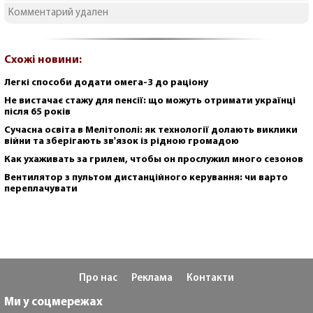
Комментарий удален
Схожі новини:
Легкі способи додати омега-3 до раціону
Не вистачає стажу для пенсії: що можуть отримати українці
після 65 років
Сучасна освіта в Мелітополі: як технології долають виклики
війни та зберігають зв'язок із рідною громадою
Как ухаживать за грилем, чтобы он прослужил много сезонов
Вентилятор з пультом дистанційного керування: чи варто
переплачувати
Про нас
Реклама
Контакти
Ми у соцмережах