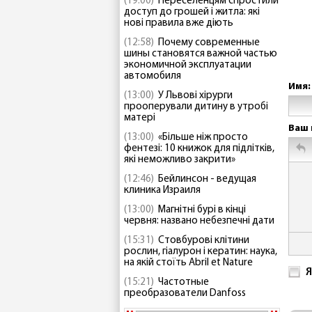
(19:00)
Переселенцям спростили
доступ до грошей і житла: які
нові правила вже діють
(12:58)
Почему современные
шины становятся важной частью
экономичной эксплуатации
автомобиля
Имя:
(13:00)
У Львові хірурги
прооперували дитину в утробі
матері
Ваш 
(13:00)
«Більше ніж просто
фентезі: 10 книжок для підлітків,
які неможливо закрити»
(12:46)
Бейлинсон - ведущая
клиника Израиля
(13:00)
Магнітні бурі в кінці
червня: названо небезпечні дати
(15:31)
Стовбурові клітини
рослин, гіалурон і кератин: наука,
на якій стоїть Abril et Nature
Я
(15:21)
Частотные
преобразователи Danfoss