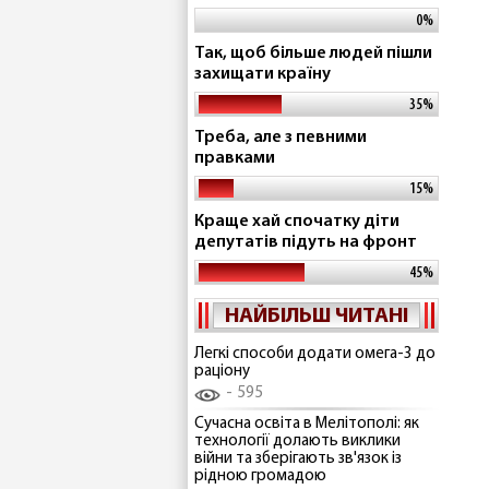
0%
Так, щоб більше людей пішли
захищати країну
35%
Треба, але з певними
правками
15%
Краще хай спочатку діти
депутатів підуть на фронт
45%
НАЙБІЛЬШ ЧИТАНІ
Легкі способи додати омега-3 до
раціону
595
Сучасна освіта в Мелітополі: як
технології долають виклики
війни та зберігають зв'язок із
рідною громадою