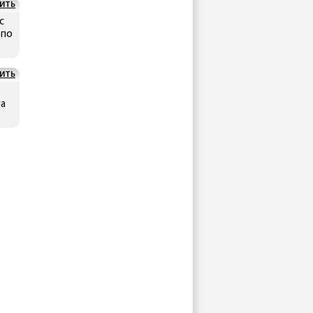
ИТЬ
с
 по
ИТЬ
на