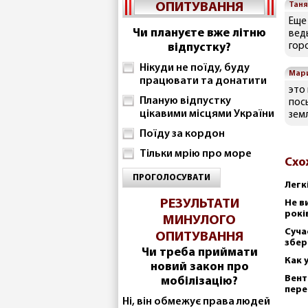
ОПИТУВАННЯ
Таня
Еще
Чи плануєте вже літню
вед
відпустку?
горо
Нікуди не поїду, буду
Мар
працювати та донатити
это
Планую відпустку
пос
цікавими місцями України
зем
Поїду за кордон
Тільки мрію про море
Схо
ПРОГОЛОСУВАТИ
Легк
РЕЗУЛЬТАТИ
Не в
рокі
МИНУЛОГО
Суча
ОПИТУВАННЯ
збер
Чи треба приймати
Как 
новий закон про
Вент
мобілізацію?
пере
Ні, він обмежує права людей