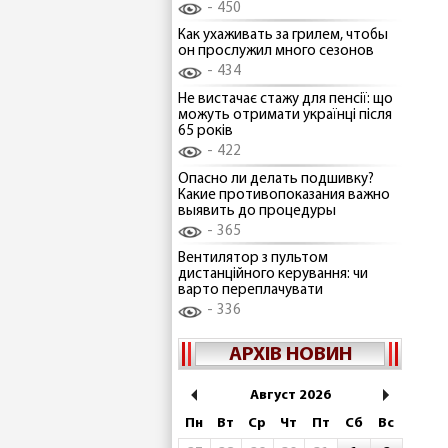
450
Как ухаживать за грилем, чтобы
он прослужил много сезонов
434
Не вистачає стажу для пенсії: що
можуть отримати українці після
65 років
422
Опасно ли делать подшивку?
Какие противопоказания важно
выявить до процедуры
365
Вентилятор з пультом
дистанційного керування: чи
варто переплачувати
336
АРХІВ НОВИН
Август 2026
Пн
Вт
Ср
Чт
Пт
Сб
Вс