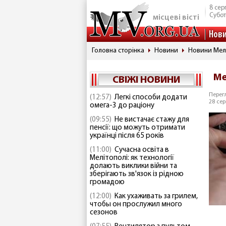
8 сер
Субо
місцеві вісті
Нов
Головна сторінка
Новини
Новини Мел
Ме
СВІЖІ НОВИНИ
Перегл
(12:57)
Легкі способи додати
28 сер
омега-3 до раціону
(09:55)
Не вистачає стажу для
пенсії: що можуть отримати
українці після 65 років
(11:00)
Сучасна освіта в
Мелітополі: як технології
долають виклики війни та
зберігають зв'язок із рідною
громадою
(12:00)
Как ухаживать за грилем,
чтобы он прослужил много
сезонов