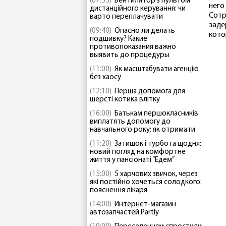
(07:55)
Вентилятор з пультом
него
дистанційного керування: чи
Сотр
варто переплачувати
заде
(09:40)
Опасно ли делать
кото
подшивку? Какие
противопоказания важно
выявить до процедуры
(11:00)
Як масштабувати агенцію
без хаосу
(12:10)
Перша допомога для
шерсті котика влітку
(16:00)
Батькам першокласників
виплатять допомогу до
навчального року: як отримати
(11:20)
Затишок і турбота щодня:
новий погляд на комфортне
життя у пансіонаті “Едем”
(15:00)
5 харчових звичок, через
які постійно хочеться солодкого:
пояснення лікаря
(14:00)
Интернет-магазин
автозапчастей Partly