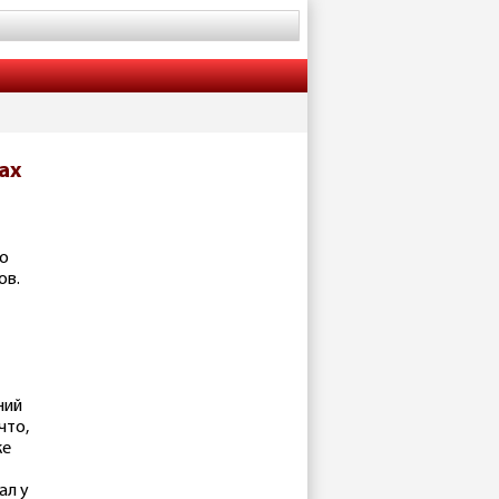
ах
о
ов.
ний
что,
ке
ал у