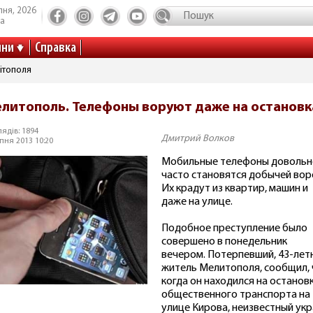
пня, 2026
та
ини
Справка
ітополя
литополь. Телефоны воруют даже на остановк
ядів: 1894
Дмитрий Волков
пня 2013 10:20
Мобильные телефоны довольн
часто становятся добычей вор
Их крадут из квартир, машин и
даже на улице.
Подобное преступление было
совершено в понедельник
вечером. Потерпевший, 43-лет
житель Мелитополя, сообщил, 
когда он находился на останов
общественного транспорта на
улице Кирова, неизвестный укр