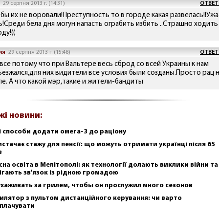
29 серпня 2013 г. (14:31)
ОТВЕТ
 бы их не воровали!Преступность то в городе какая развелась!!Ужа
ь!Среди бела дня могун напасть ограбить избить ..Страшно ходить
ду!((
ия
29 серпня 2013 г. (15:48)
ОТВЕТ
 все потому что при Вальтере весь сброд со всей Украины к нам
ьезжался,для них видители все условия были созданы.Просто рац 
ле. А что какой мэр,такие и жители-бандиты
жі новини:
і способи додати омега-3 до раціону
истачає стажу для пенсії: що можуть отримати українці після 65
в
сна освіта в Мелітополі: як технології долають виклики війни та
ігають зв'язок із рідною громадою
ухаживать за грилем, чтобы он прослужил много сезонов
илятор з пультом дистанційного керування: чи варто
плачувати